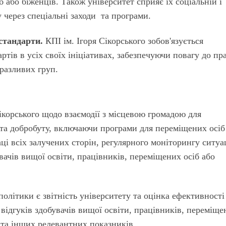
 або біженців. Також університет сприяє їх соціальній і
у через спеціальні заходи та програми.
стандарти.
КПІ ім. Ігоря Сікорського зобов'язується
тів в усіх своїх ініціативах, забезпечуючи повагу до пра
вразливих груп.
ікорського щодо взаємодії з місцевою громадою для
та добробуту, включаючи програми для переміщених осіб
ці всіх залучених сторін, регулярного моніторингу ситуац
ачів вищої освіти, працівників, переміщених осіб або
літики є звітність університету та оцінка ефективності
 відгуків здобувачів вищої освіти, працівників, переміщ
 та інших релевантних показників.