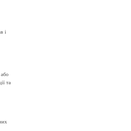
в і
 або
ії та
ених