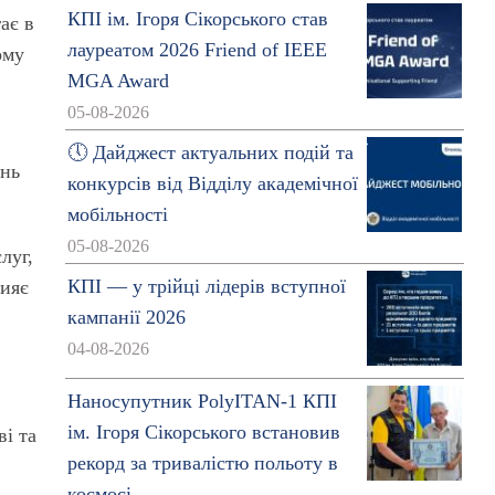
КПІ ім. Ігоря Сікорського став
ає в
лауреатом 2026 Friend of IEEE
ому
MGA Award
05-08-2026
🕔 Дайджест актуальних подій та
ань
конкурсів від Відділу академічної
.
мобільності
05-08-2026
луг,
КПІ — у трійці лідерів вступної
рияє
кампанії 2026
04-08-2026
Наносупутник PolyITAN-1 КПІ
ім. Ігоря Сікорського встановив
ві та
рекорд за тривалістю польоту в
космосі