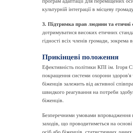
програм адаптації для переміщених осіб
культурній інтеграції в місцеву громад
3. Підтримка прав людини та етичні 
дотримуватися високих етичних стандар
гідності всіх членів громади, зокрема 
Прикінцеві положення
Ефективність політики КПІ ім. Ігоря С
покращення системи охорони здоров'я 
біженців залежить від активної співпра
швидкого реагування на потреби здобув
біженців.
Безперечними умовами впровадження по
заходів, що проводитиметься на основі
осіб або біженців, статистичних даних