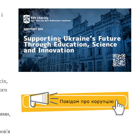
 і
сіх,
ого
іями,
ов'я