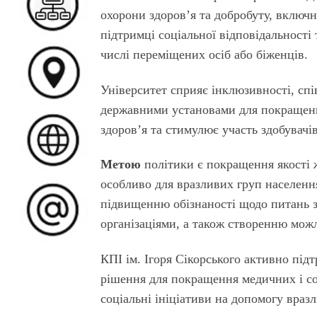
охорони здоров’я та добробуту, включн
підтримці соціальної відповідальності 
числі переміщених осіб або біженців.
Університет сприяє інклюзивності, сп
державними установами для покращення
здоров’я та стимулює участь здобувачів
Метою
політики є покращення якості 
особливо для вразливих груп населенн
підвищенню обізнаності щодо питань з
організаціями, а також створенню мож
КПІ ім. Ігоря Сікорського активно підт
рішення для покращення медичних і соц
соціальні ініціативи на допомогу враз