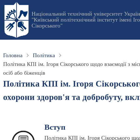
Перейти
до
Національний технічний університет Украї
"Київський політехнічний інститут імені Іг
основного
Сікорського"
вмісту
Головна
Політика
Політика КПІ ім. Ігоря Сікорського щодо взаємодії з 
осіб або біженців
Політика КПІ ім. Ігоря Сікорсько
охорони здоров'я та добробуту, в
Вступ
Політика КПІ ім. Ігоря Сікорського щ