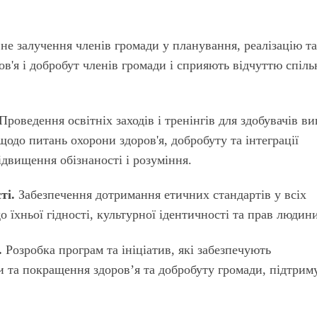
е залучення членів громади у планування, реалізацію т
в'я і добробут членів громади і сприяють відчуттю спіль
Проведення освітніх заходів і тренінгів для здобувачів в
щодо питань охорони здоров'я, добробуту та інтеграції
ідвищення обізнаності і розуміння.
ті.
Забезпечення дотримання етичних стандартів у всіх
о їхньої гідності, культурної ідентичності та прав людин
.
Розробка програм та ініціатив, які забезпечують
 та покращення здоров’я та добробуту громади, підтри