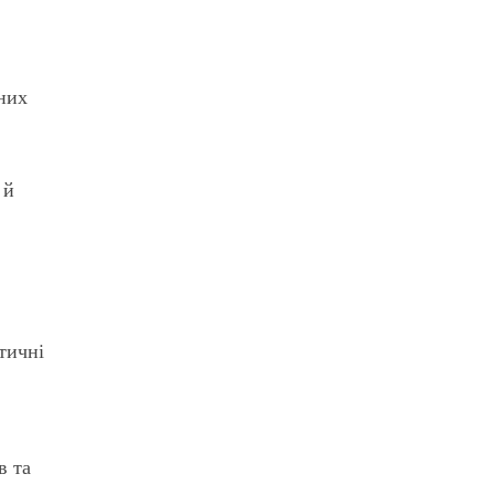
ених
 й
тичні
в та