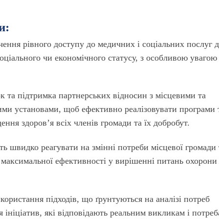
и:
ечення рівного доступу до медичних і соціальних послуг 
 соціального чи економічного статусу, з особливою увагою
ок та підтримка партнерських відносин з місцевими та
ими установами, щоб ефективно реалізовувати програми 
ення здоров’я всіх членів громади та їх добробут.
ть швидко реагувати на змінні потреби місцевої громади 
 максимальної ефективності у вирішенні питань охорони
икористання підходів, що ґрунтуються на аналізі потреб
 ініціатив, які відповідають реальним викликам і потреб