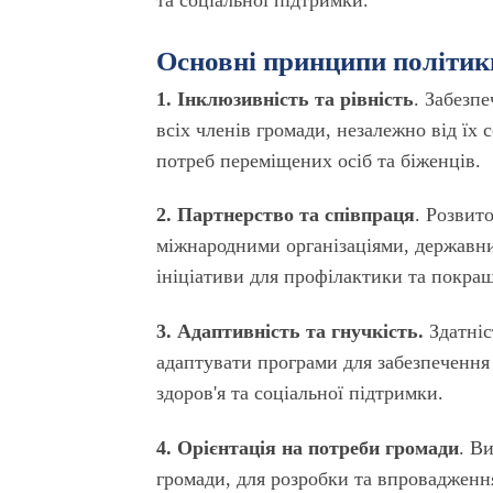
та соціальної підтримки.
Основні принципи
політик
1. Інклюзивність та рівність
. Забезп
всіх членів громади, незалежно від їх
потреб переміщених осіб та біженців.
2. Партнерство та співпраця
. Розвит
міжнародними організаціями, державн
ініціативи для профілактики та покращ
3. Адаптивність та гнучкість.
Здатніс
адаптувати програми для забезпечення
здоров'я та соціальної підтримки.
4. Орієнтація на потреби громади
. В
громади, для розробки та впровадження