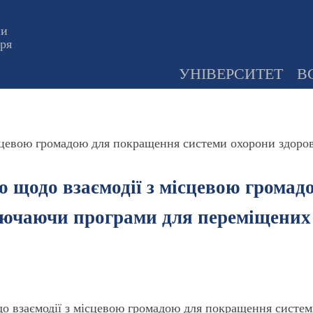
ни
оря
УНІВЕРСИТЕТ
В
місцевою громадою для покращення системи охорони здоро
го щодо взаємодії з місцевою грома
ключаючи програми для переміщених 
одо взаємодії з місцевою громадою для покращення систе