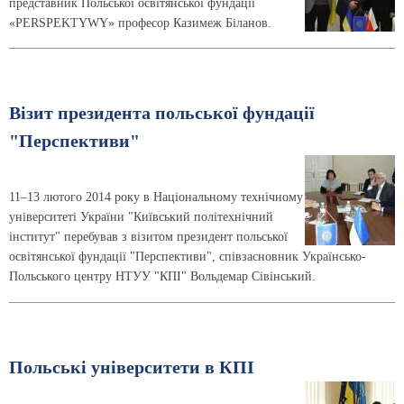
представник Польської освітянської фундації
«PERSPEKTYWY» професор Казимеж Біланов.
Візит президента польської фундації
"Перспективи"
11–13 лютого 2014 року в Національному технічному
університеті України "Київський політехнічний
інститут" перебував з візитом президент польської
освітянської фундації "Перспективи", співзасновник Українсько-
Польського центру НТУУ "КПІ" Вольдемар Сівінський.
Польські університети в КПІ