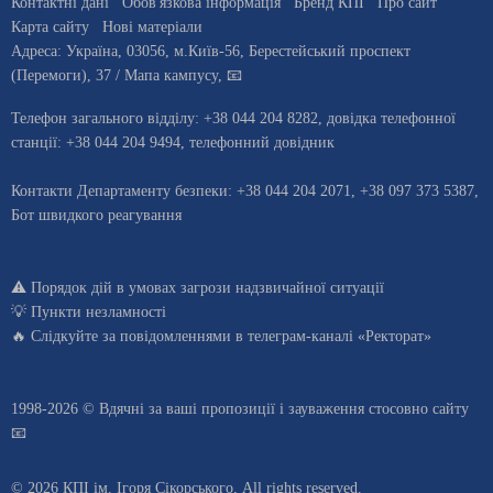
Контактні дані
Обов'язкова інформація
Бренд КПІ
Про сайт
Карта сайту
Нові матеріали
Адреса:
Україна
,
03056
, м.
Київ
-56,
Берестейський проспект
(Перемоги), 37
/ Мапа кампусу
,
📧
Телефон загального відділу:
+38 044 204 8282
, довiдка телефонної
станцiї:
+38 044 204 9494
,
телефонний довідник
Контакти Департаменту безпеки: +38 044 204 2071, +38 097 373 5387,
Бот швидкого реагування
⚠️
Порядок дій в умовах загрози надзвичайної ситуації
💡
Пункти незламності
🔥 Слідкуйте за повідомленнями в
телеграм-каналі «Ректорат»
1998-2026 © Вдячні за ваші
пропозиції і зауваження стосовно сайту
📧
© 2026 КПІ ім. Ігоря Сікорського, All rights reserved.