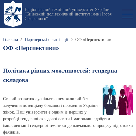
Перейти
Національний технічний університет України
до
"Київський політехнічний інститут імені Ігоря
основного
Сікорського"
вмісту
Головна
Партнерські організації
ОФ «Перспективи»
ОФ «Перспективи»
Політика рівних можливостей: гендерна
складова
Сталий розвиток суспільства неможливий без
залучення потенціалу більшості населення України –
жінок. Наш університет є одним із перших у
розробці гендерної складової освіти і має значні здобутки
імплементації гендерної тематики до навчального процесу підготовки
фахівців.