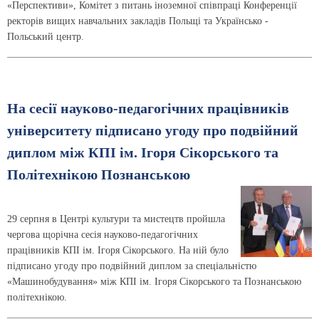
«Перспективи», Комітет з питань іноземної співпраці Конференції
ректорів вищих навчальних закладів Польщі та Українсько -
Польський центр.
На сесії науково-педагогічних працівників
університету підписано угоду про подвійний
диплом між КПІ ім. Ігоря Сікорського та
Політехнікою Познанською
29 серпня в Центрі культури та мистецтв пройшла
чергова щорічна сесія науково-педагогічних
працівників КПІ ім. Ігоря Сікорського. На ній було
підписано угоду про подвійний диплом за спеціальністю
«Машинобудування» між КПІ ім. Ігоря Сікорського та Познанською
політехнікою.