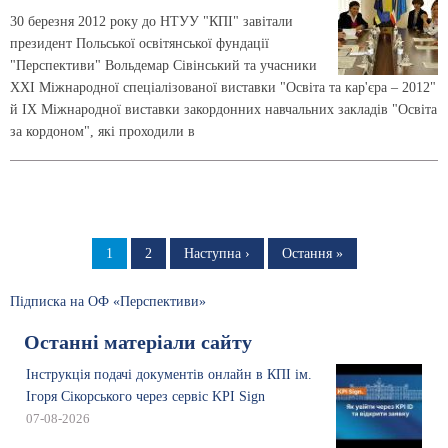
30 березня 2012 року до НТУУ "КПІ" завітали
президент Польської освітянської фундації
"Перспективи" Вольдемар Сівінський та учасники
XXI Міжнародної спеціалізованої виставки "Освіта та кар'єра – 2012"
й IX Міжнародної виставки закордонних навчальних закладів "Освіта
за кордоном", які проходили в
Розбивка
на
Сторінка
1
Сторінка
2
Наступна
Наступна ›
Остання
Остання »
сторінка
сторінка
сторінки
Підписка на ОФ «Перспективи»
Останні матеріали сайту
Інструкція подачі документів онлайн в КПІ ім.
Ігоря Сікорського через сервіс KPI Sign
07-08-2026