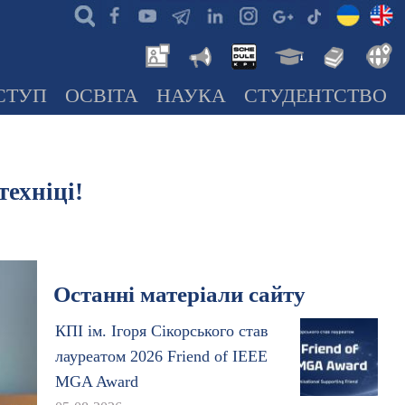
СТУП
ОСВІТА
НАУКА
СТУДЕНТСТВО
ехніці!
Останні матеріали сайту
КПІ ім. Ігоря Сікорського став
лауреатом 2026 Friend of IEEE
MGA Award