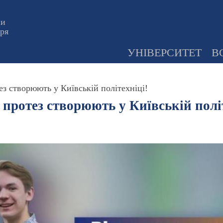
ни
оря
УНІВЕРСИТЕТ
В
з створюють у Київській політехніці!
протез створюють у Київській політ