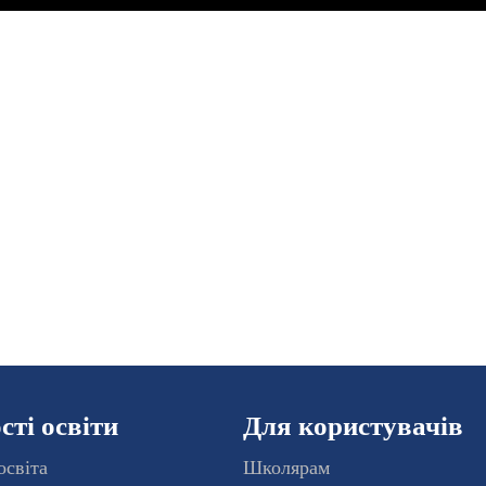
ті освіти
Для користувачів
освіта
Школярам