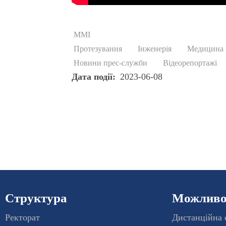
ММІ
Протезування
Інженерія
Медицина
Новини прес-служби
Відеорепортажі
Дата події
2023-06-08
Структура
Можливос
Ректорат
Дистанційна 