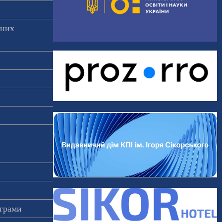
аних
ограми