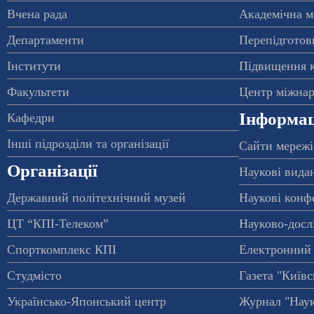
Вчена рада
Академічна м
Департаменти
Перепідготовк
Інститути
Підвищення к
Факультети
Центр міжнар
Інформац
Кафедри
Інші підрозділи та організації
Сайти мережі
Організації
Наукові вида
Державний політехнічний музей
Наукові конф
ЦТ “КПІ-Телеком”
Науково-досл
Спорткомплекс КПІ
Електронний 
Студмісто
Газета "Київс
Українсько-Японський центр
Журнал "Наук