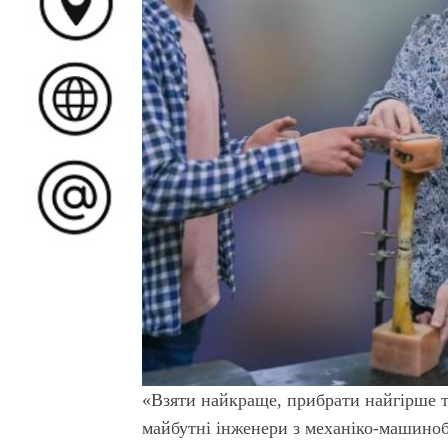
«Взяти найкраще, прибрати найгірше т
майбутні інженери з механіко-машиноб