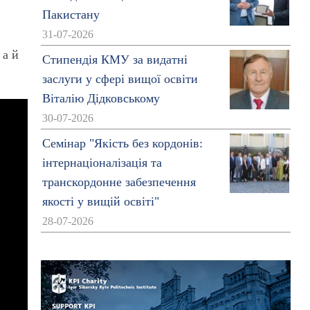
Пакистану
31-07-2026
 а й
Стипендія КМУ за видатні
заслуги у сфері вищої освіти
Віталію Дідковському
30-07-2026
Семінар "Якість без кордонів:
інтернаціоналізація та
транскордонне забезпечення
якості у вищій освіті"
28-07-2026