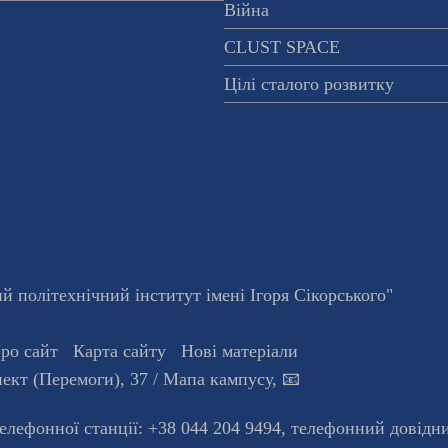
Війна
CLUST SPACE
Цілі сталого розвитку
 політехнічний інститут імені Ігоря Сікорського"
ро сайт
Карта сайту
Нові матеріали
ект (Перемоги), 37
/ Мапа кампусу
,
📧
телефонної станцiї:
+38 044 204 9494
,
телефонний довідн