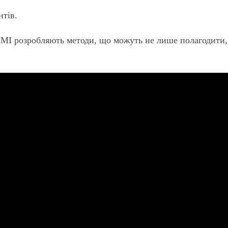
нтів.
МІ розробляють методи, що можуть не лише полагодити,