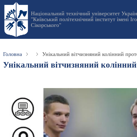
Перейти
до
Національний технічний університет Украї
"Київський політехнічний інститут імені Іг
основного
Сікорського"
вмісту
Головна
Унікальний вітчизняний колінний проте
Унікальний вітчизняний колінний 