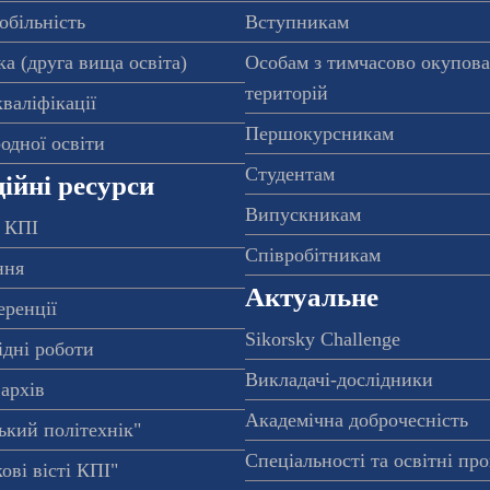
обільність
Вступникам
а (друга вища освіта)
Особам з тимчасово окупов
територій
валіфікації
Першокурсникам
одної освіти
Студентам
ійні ресурси
Випускникам
 КПІ
Співробітникам
ння
Актуальне
еренції
Sikorsky Challenge
ідні роботи
Викладачі-дослідники
архів
Академічна доброчесність
ький політехнік"
Спеціальності та освітні пр
ові вісті КПІ"