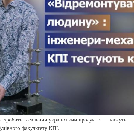
а зробити ідеальний український продукт!» — кажуть
удівного факультету КПІ.