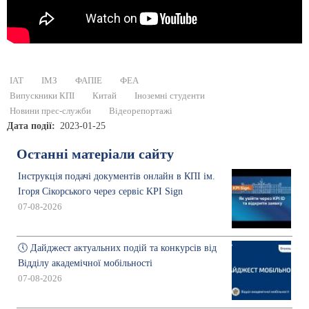
ІАТ
ІМЗ
ФАПІЕ
ФЕА
Випускники КПІ
Китай
Іноземні студенти
Новини прес-служби
Відеорепортажі
Дата події
2023-01-25
Останні матеріали сайту
Інструкція подачі документів онлайн в КПІ ім.
Ігоря Сікорського через сервіс KPI Sign
07-08-2026
🕔 Дайджест актуальних подій та конкурсів від
Відділу академічної мобільності
07-08-2026