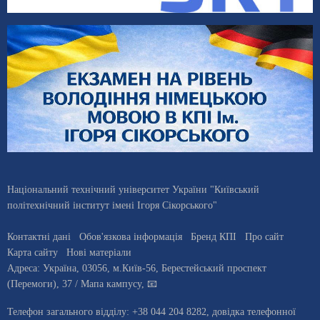
Національний технічний університет України "Київський
політехнічний інститут імені Ігоря Сікорського"
Контактні дані
Обов'язкова інформація
Бренд КПІ
Про сайт
Карта сайту
Нові матеріали
Адреса:
Україна
,
03056
, м.
Київ
-56,
Берестейський проспект
(Перемоги), 37
/ Мапа кампусу
,
📧
Телефон загального відділу:
+38 044 204 8282
, довiдка телефонної