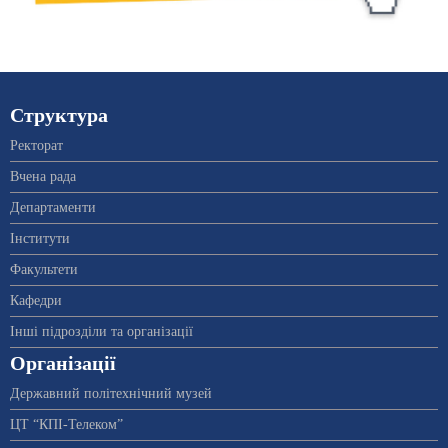
Структура
Ректорат
Вчена рада
Департаменти
Інститути
Факультети
Кафедри
Інші підрозділи та організації
Організації
Державний політехнічний музей
ЦТ “КПІ-Телеком”