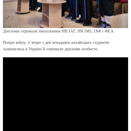
Дипломи отримали випускники НН ІАТ, НН ІМЗ, ІХФ і ФЕА.
Попри війну, пʼятеро з девʼятнадцяти китайських студентів
залишились в Україні й отримали дипломи особисто.