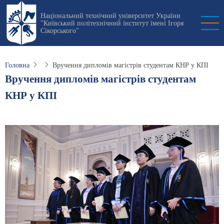
Перейти
Національний технічний університет України
до
"Київський політехнічний інститут імені Ігоря
основного
Сікорського"
вмісту
Головна
Вручення дипломів магістрів студентам КНР у КПІ
Вручення дипломів магістрів студентам
КНР у КПІ