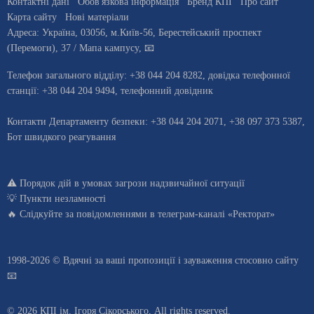
Контактні дані
Обов'язкова інформація
Бренд КПІ
Про сайт
Карта сайту
Нові матеріали
Адреса:
Україна
,
03056
, м.
Київ
-56,
Берестейський проспект
(Перемоги), 37
/ Мапа кампусу
,
📧
Телефон загального відділу:
+38 044 204 8282
, довiдка телефонної
станцiї:
+38 044 204 9494
,
телефонний довідник
Контакти Департаменту безпеки: +38 044 204 2071, +38 097 373 5387,
Бот швидкого реагування
⚠️
Порядок дій в умовах загрози надзвичайної ситуації
💡
Пункти незламності
🔥 Слідкуйте за повідомленнями в
телеграм-каналі «Ректорат»
1998-2026 © Вдячні за ваші
пропозиції і зауваження стосовно сайту
📧
© 2026 КПІ ім. Ігоря Сікорського, All rights reserved.