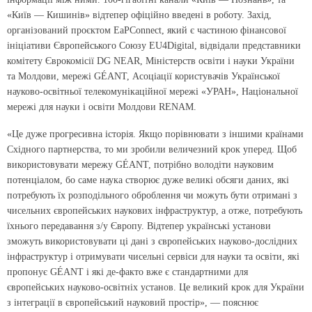
«Київ — Кишинів» відтепер офіційно введені в роботу. Захід,
організований проєктом EaPConnect, який є частиною фінансової
ініціативи Європейського Союзу EU4Digital, відвідали представники
комітету Єврокомісії DG NEAR, Міністерств освіти і науки України
та Молдови, мережі GÉANT, Асоціації користувачів Української
науково-освітньої телекомунікаційної мережі «УРАН», Національної
мережі для науки і освіти Молдови RENAM.
«Це дуже прогресивна історія. Якщо порівнювати з іншими країнами
Східного партнерства, то ми зробили величезний крок уперед. Щоб
використовувати мережу GÉANT, потрібно володіти науковим
потенціалом, бо саме наука створює дуже великі обсяги даних, які
потребують їх розподільного оброблення чи можуть бути отримані з
чисельних європейських наукових інфраструктур, а отже, потребують
їхнього передавання з/у Європу. Відтепер українські установи
зможуть використовувати ці дані з європейських науково-дослідних
інфраструктур і отримувати чисельні сервіси для науки та освіти, які
пропонує GÉANT і які де-факто вже є стандартними для
європейських науково-освітніх установ. Це великий крок для України
з інтеграції в європейський науковий простір», — пояснює