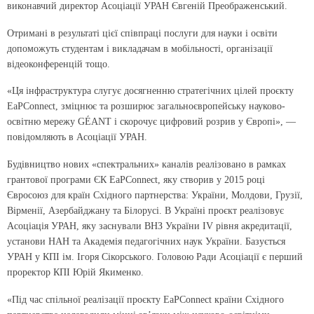
виконавчий директор Асоціації УРАН Євгеній Преображенський.
Отримані в результаті цієї співпраці послуги для науки і освіти
допоможуть студентам і викладачам в мобільності, організації
відеоконференцій тощо.
«Ця інфраструктура слугує досягненню стратегічних цілей проєкту
EaPConnect, зміцнює та розширює загальноєвропейську науково-
освітню мережу GÉANT і скорочує цифровий розрив у Європі», —
повідомляють в Асоціації УРАН.
Будівництво нових «спектральних» каналів реалізовано в рамках
грантової програми ЄК EaPConnect, яку створив у 2015 році
Євросоюз для країн Східного партнерства: України, Молдови, Грузії,
Вірменії, Азербайджану та Білорусі. В Україні проєкт реалізовує
Асоціація УРАН, яку заснували ВНЗ України IV рівня акредитації,
установи НАН та Академія педагогічних наук України. Базується
УРАН у КПІ ім. Ігоря Сікорського. Головою Ради Асоціації є перший
проректор КПІ Юрій Якименко.
«Під час спільної реалізації проєкту EaPConnect країни Східного