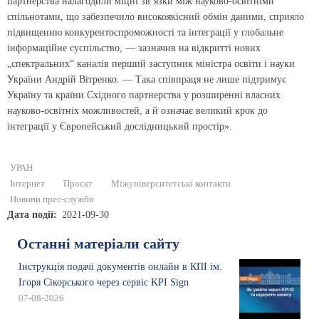
партнерства налагодили міцні зв’язки між науково-освітніми
спільнотами, що забезпечило високоякісний обмін даними, сприяло
підвищенню конкурентоспроможності та інтеграції у глобальне
інформаційне суспільство, — зазначив на відкритті нових
„спектральних“ каналів перший заступник міністра освіти і науки
України Андрій Вітренко. — Така співпраця не лише підтримує
Україну та країни Східного партнерства у розширенні власних
науково-освітніх можливостей, а й означає великий крок до
інтеграції у Європейський дослідницький простір».
УРАН
Інтернет
Проєкт
Міжуніверситетські контакти
Новини прес-служби
Дата події
2021-09-30
Останні матеріали сайту
Інструкція подачі документів онлайн в КПІ ім.
Ігоря Сікорського через сервіс KPI Sign
07-08-2026