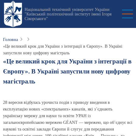
Перейти
Національний технічний університет України
до
"Київський політехнічний інститут імені Ігоря
основного
Сікорського"
вмісту
Головна
«Це великий крок для України з інтеграції в Європу». В Україні
запустили нову цифрову магістраль
«Це великий крок для України з інтеграції в
Європу». В Україні запустили нову цифрову
магістраль
28 вересня відбулась урочиста подія з приводу введення в
експлуатацію нових «спектральних» каналів, які з’єднають
українську мережу для науки та освіти УРАН із
загальноєвропейською мережею GÉANT — мережею, що об’єднує всі
наукові та освітні заклади Європи й слугує для передавання
інформації між ними. 100-гігабітні канали «Київ — Познань», та