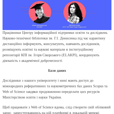
Працівники Центру інформаційної підтримки освіти та досліджень
Науково-технічної бібліотеки ім. Г.І. Денисенка під час карантину
дистанційно інформують, консультують, навчають дослідників,
розміщують освітні та наукові матеріали в інституційному
репозитарії КПІ ім. Ігоря Сікорського (ELAKPI), координують
діяльність з академічної доброчесності.
Бази даних
Дослідники з нашого університету і нині мають доступ до
міжнародних реферативних та наукометричних баз даних Scopus та
Web of Science завдяки продовженню передплати цих ресурсів
Міністерством освіти і науки України.
Щоб працювати з Web of Science вдома, слід створити свій обліковий
запис, зареєструвавшись на цій платформі в локальній мережі