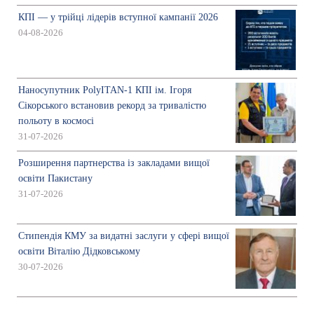
КПІ — у трійці лідерів вступної кампанії 2026
04-08-2026
Наносупутник PolyITAN-1 КПІ ім. Ігоря
Сікорського встановив рекорд за тривалістю
польоту в космосі
31-07-2026
Розширення партнерства із закладами вищої
освіти Пакистану
31-07-2026
Стипендія КМУ за видатні заслуги у сфері вищої
освіти Віталію Дідковському
30-07-2026