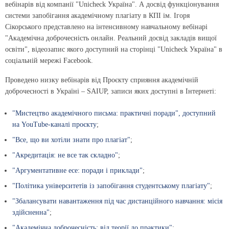
вебінарів від компанії "Unicheck Україна". А досвід функціонування
системи запобігання академічному плагіату в КПІ ім. Ігоря
Сікорського представлено на інтенсивному навчальному вебінарі
"Академічна доброчесність онлайн. Реальний досвід закладів вищої
освіти", відеозапис якого доступний на сторінці "Unicheck Україна" в
соціальній мережі Facebook.
Проведено низку вебінарів від Проєкту сприяння академічній
доброчесності в Україні – SAIUP, записи яких доступні в Інтернеті:
"Мистецтво академічного письма: практичні поради", доступний
на YouTube-каналі проєкту
;
"Все, що ви хотіли знати про плагіат"
;
"Акредитація: не все так складно"
;
"Аргументативне есе: поради і приклади"
;
"Політика університетів із запобігання студентському плагіату"
;
"Збалансувати навантаження під час дистанційного навчання: місія
здійсненна"
;
"Академічна доброчесність: від теорії до практики"
;