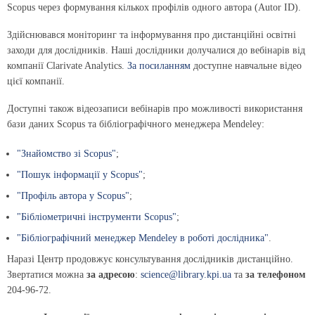
Scopus через формування кількох профілів одного автора (Autor ID).
Здійснювався моніторинг та інформування про дистанційні освітні
заходи для дослідників. Наші дослідники долучалися до вебінарів від
компанії Clarivate Analytics.
За посиланням
доступне навчальне відео
цієї компанії.
Доступні також відеозаписи вебінарів про можливості використання
бази даних Scopus та бібліографічного менеджера Mendeley:
"Знайомство зі Scopus"
;
"Пошук інформації у Scopus"
;
"Профіль автора у Scopus"
;
"Бібліометричні інструменти Scopus"
;
"Бібліографічний менеджер Mendeley в роботі дослідника"
.
Наразі Центр продовжує консультування дослідників дистанційно.
Звертатися можна
за адресою
:
science@library.kpi.ua
та
за телефоном
204-96-72.