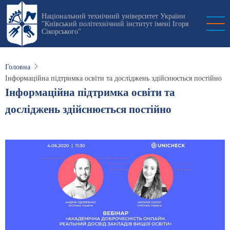
Перейти
Національний технічний університет України
до
"Київський політехнічний інститут імені Ігоря
основного
Сікорського"
вмісту
Головна
Інформаційна підтримка освіти та досліджень здійснюється постійно
Інформаційна підтримка освіти та
досліджень здійснюється постійно