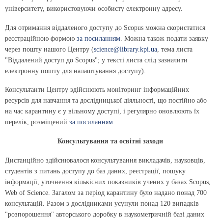
університету, використовуючи особисту електронну адресу.
Для отримання віддаленого доступу до Scopus можна скористатися
реєстраційною формою
за посиланням
. Можна також подати заявку
через пошту нашого Центру (
science@library.kpi.ua
, тема листа
"Віддалений доступ до Scopus"; у тексті листа слід зазначити
електронну пошту для налаштування доступу).
Консультанти Центру здійснюють моніторинг інформаційних
ресурсів для навчання та дослідницької діяльності, що постійно або
на час карантину є у вільному доступі, і регулярно оновлюють їх
перелік, розміщений
за посиланням
.
Консультування та освітні заходи
Дистанційно здійснювалося консультування викладачів, науковців,
студентів з питань доступу до баз даних, реєстрації, пошуку
інформації, уточнення кількісних показників учених у базах Scopus,
Web of Science. Загалом за період карантину було надано понад 700
консультацій. Разом з дослідниками усунули понад 120 випадків
"розпорошення" авторського доробку в наукометричній базі даних