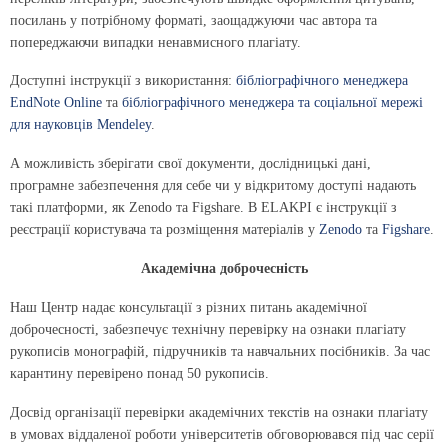
посилань у потрібному форматі, заощаджуючи час автора та
попереджаючи випадки ненавмисного плагіату.
Доступні інструкції з використання:
бібліографічного менеджера
EndNote Online
та
бібліографічного менеджера та соціальної мережі
для науковців Mendeley
.
А можливість зберігати свої документи, дослідницькі дані,
програмне забезпечення для себе чи у відкритому доступі надають
такі платформи, як Zenodo та Figshare. В ELAKPI є інструкції з
реєстрації користувача та розміщення матеріалів у
Zenodo
та
Figshare
.
Академічна доброчесність
Наш Центр надає консультації з різних питань академічної
доброчесності, забезпечує технічну перевірку на ознаки плагіату
рукописів монографій, підручників та навчальних посібників. За час
карантину перевірено понад 50 рукописів.
Досвід організації перевірки академічних текстів на ознаки плагіату
в умовах віддаленої роботи університетів обговорювався під час серії