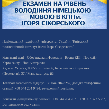
Національний технічний університет України "Київський
політехнічний інститут імені Ігоря Сікорського"
Контактні дані
Обов'язкова інформація
Бренд КПІ
Про сайт
Карта сайту
Нові матеріали
Адреса:
Україна
,
03056
, м.
Київ
-56,
Берестейський проспект
(Перемоги), 37
/ Мапа кампусу
,
📧
Телефон загального відділу:
+38 044 204 8282
, довiдка телефонної
станцiї:
+38 044 204 9494
,
телефонний довідник
Контакти Департаменту безпеки: +38 044 204 2071, +38 097 373 5387,
Бот швидкого реагування