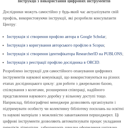
Інструкції з використання цифрових інструментів
Дослідники можуть самостійно у будь-який час актуалізувати свій
профіль, використовуючи інструкції, які розробили консультанти
Центру:
Інструкція зі створення профілю автора в Google Scholar
;
Інструкція з коригування авторського профілю в Scopus
;
Інструкція зі створення ідентифікатора ResearcherID на PUBLONS
;
Інструкція з реєстрації профілю дослідника в ORCID
.
Розроблено інструкції для самостійного опанування цифрових
інструментів наукової комунікації, що використовуються на різних
етапах дослідницького циклу: для роботи з джерельною базою,
спілкування з колегами, розширення співпраці, надійного
представлення наукового доробку у вільному доступі тощо.
Наприклад, бібліографічні менеджери дозволяють організувати і
підтримувати особисту чи колективну бібліотеку посилань на освітні
та наукові матеріали з можливістю завантаження першоджерел. Ці
цифрові інструменти дозволяють автоматизувати процес укладання
переліків літератури, забезпечують швидке оформлення цитувань,