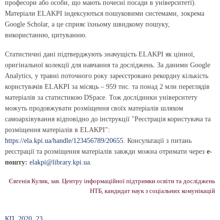
професори або особи, що мають почесні посади в університеті).
Матеріали ELAKPI індексуються пошуковими системами, зокрема
Google Scholar, а це сприяє їхньому швидкому пошуку,
використанню, цитуванню.
Статистичні дані підтверджують значущість ELAKPI як цінної,
оригінальної колекції для навчання та досліджень. За даними Google
Analytics, у травні поточного року зареєстровано рекордну кількість
користувачів ELAKPI за місяць – 959 тис. та понад 2 млн переглядів
матеріалів за статистикою DSpace. Тож дослідники університету
можуть продовжувати розміщення своїх матеріалів шляхом
самоархівування відповідно до інструкції "Реєстрація користувача та
розміщення матеріалів в ELAKPI":
https://ela.kpi.ua/handle/123456789/20655
. Консультації з питань
реєстрації та розміщення матеріалів завжди можна отримати через
е-
пошту:
elakpi@library.kpi.ua
.
Євгенія Кулик, зав. Центру інформаційної підтримки освіти та досліджень
НТБ, кандидат наук з соціальних комунікацій
КП, 2020, 23