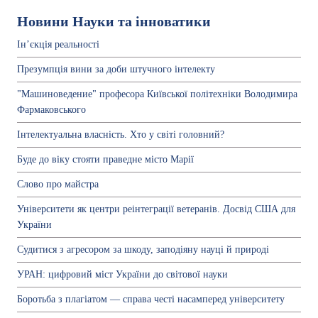
Новини Науки та інноватики
Ін’єкція реальності
Презумпція вини за доби штучного інтелекту
"Машиноведение" професора Київської політехніки Володимира
Фармаковського
Інтелектуальна власність. Хто у світі головний?
Буде до віку стояти праведне місто Марії
Слово про майстра
Університети як центри реінтеграції ветеранів. Досвід США для
України
Судитися з агресором за шкоду, заподіяну науці й природі
УРАН: цифровий міст України до світової науки
Боротьба з плагіатом — справа честі насамперед університету