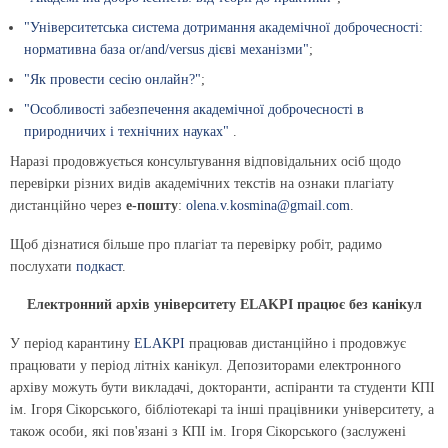
"Університетська система дотримання академічної доброчесності:
нормативна база or/and/versus дієві механізми"
;
"Як провести сесію онлайн?"
;
"Особливості забезпечення академічної доброчесності в
природничих і технічних науках"
.
Наразі продовжується консультування відповідальних осіб щодо
перевірки різних видів академічних текстів на ознаки плагіату
дистанційно через
е-пошту
:
olena.v.kosmina@gmail.com
.
Щоб дізнатися більше про плагіат та перевірку робіт, радимо
послухати
подкаст
.
Електронний архів університету ELAKPI працює без канікул
У період карантину
ELAKPI
працював дистанційно і продовжує
працювати у період літніх канікул. Депозиторами електронного
архіву можуть бути викладачі, докторанти, аспіранти та студенти КПІ
ім. Ігоря Сікорського, бібліотекарі та інші працівники університету, а
також особи, які пов'язані з КПІ ім. Ігоря Сікорського (заслужені