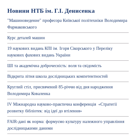
Новини НТБ ім. Г.І. Денисенка
"Машиноведение" професора Київської політехніки Володимира
Фармаковського
Курс деталей машин
19 наукових видань КПІ ім. Ігоря Сікорського у Переліку
наукових фахових видань України
ШІ та академічна доброчесність: воля та свідомість
Відкрита літня школа дослідницьких компетентностей
Круглий стіл, присвячений 85-річчю від дня народження
Володимира Коваленка
ІV Міжнародна науково-практична конференція «Стратегії
розвитку бібліотек: від ідеї до втілення»
FAIR-дані як норма: формуємо культуру належного управління
дослідницькими даними