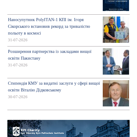
Наносупутник PolyITAN-1 КПІ ім. Ігоря
Сікорського встановив рекорд за тривалістю
польоту в космосі
31-07-2026
Розширення партнерства із закладами вищої
освіти Пакистану
31-07-2026
Стипендія КМУ за видатні заслуги у сфері вищої
освіти Віталію Дідковському
30-07-2026