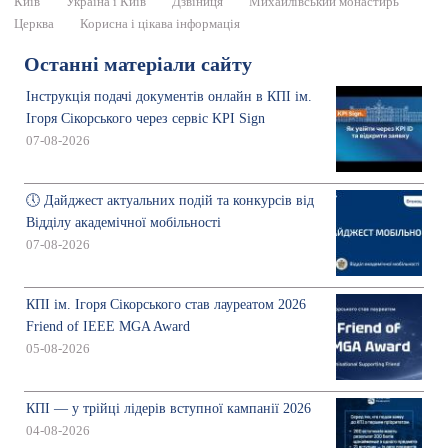
Київ
Україна і Київ
Дзвіниця
Михайлівський монастирь
Церква
Корисна і цікава інформація
Останні матеріали сайту
Інструкція подачі документів онлайн в КПІ ім.
Ігоря Сікорського через сервіс KPI Sign
07-08-2026
🕔 Дайджест актуальних подій та конкурсів від
Відділу академічної мобільності
07-08-2026
КПІ ім. Ігоря Сікорського став лауреатом 2026
Friend of IEEE MGA Award
05-08-2026
КПІ — у трійці лідерів вступної кампанії 2026
04-08-2026