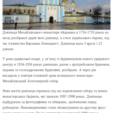
Дзвіниця Михайлівського монастиря збудована в 1716-1719 роках на
місці розібраної дерев’яної дзвіниці, в стилі українського бароко, під
час ігуменства Варлаама Ленецького. Дзвіниця мала 3 яруси і 23
дзвони.
У роки радянської влади, у зв’язку із будівництвом нового урядового
центру в 1934-1936 роках дзвіницю, разом з архієрейським будинком,
мурами та господарськими будівлями, розібрали. А через рік
висадили у повітря головний храм колишнього монастиря -
Михайлівський Золотоверхий собор.
Нове життя дзвіниця отримала під час відновлення собору та інших
монастирських будівель, які тривали 1997-1998 роках. Дзвіницю
відбудували за фотографіями та обмірами, зробленими перед
руйнацією. Нововведеннями стали облаштування на другому ярусі