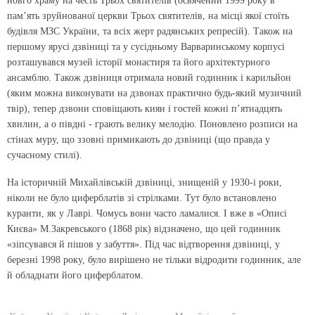
новго храму на честь Трьох святителів (освячений 1999 року в
пам’ять зруйнованої церкви Трьох святителів, на місці якої стоїть
будівля МЗС України, та всіх жерт радянських репресій). Також на
першому ярусі дзвіниці та у сусідньому Варваринському корпусі
розташувався музей історії монастиря та його архітектурного
ансамблю. Також дзвіниця отримала новий годинник і карильйон
(яким можна виконувати на дзвонах практично будь-який музичний
твір), тепер дзвони сповіщають киян і гостей кожні п’ятнадцять
хвилин, а о півдні - грають велику мелодію. Поновлено розписи на
стінах муру, що ззовні примикають до дзвіниці (що правда у
сучасному стилі).
На історичній Михайлівській дзвіниці, знищеній у 1930-і роки,
ніколи не було циферблатів зі стрілками. Тут було встановлено
куранти, як у Лаврі. Чомусь вони часто ламалися. І вже в «Описі
Києва» М.Закревського (1868 рік) відзначено, що цей годинник
«зіпсувався й пішов у забуття». Під час відтворення дзвіниці, у
березні 1998 року, було вирішено не тільки відродити годинник, але
й обладнати його циферблатом.