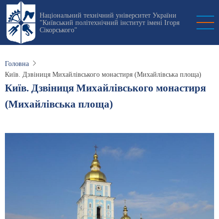
Перейти
Національний технічний університет України
до
"Київський політехнічний інститут імені Ігоря
основного
Сікорського"
вмісту
Головна
Київ. Дзвіниця Михайлівського монастиря (Михайлівська площа)
Київ. Дзвіниця Михайлівського монастиря
(Михайлівська площа)