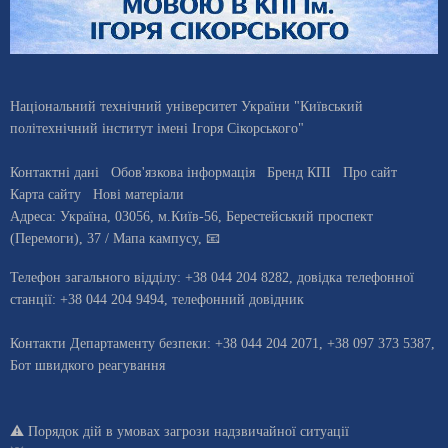
Національний технічний університет України "Київський
політехнічний інститут імені Ігоря Сікорського"
Контактні дані
Обов'язкова інформація
Бренд КПІ
Про сайт
Карта сайту
Нові матеріали
Адреса:
Україна
,
03056
, м.
Київ
-56,
Берестейський проспект
(Перемоги), 37
/ Мапа кампусу
,
📧
Телефон загального відділу:
+38 044 204 8282
, довiдка телефонної
станцiї:
+38 044 204 9494
,
телефонний довідник
Контакти Департаменту безпеки: +38 044 204 2071, +38 097 373 5387,
Бот швидкого реагування
⚠️
Порядок дій в умовах загрози надзвичайної ситуації