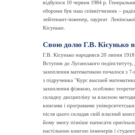
відбулося 10 червня 1984 р. Генеральн
оборони був наш співвітчизник – раді
лейтенант-інженер, лауреат Ленінсько
Кісунько.
Свою долю Г.В. Кісунько 
Г.В. Кісунько народився 20 липня 1918 
Вступив до Луганського педінституту, 
захоплення математикою почалося з 7-
з підручника "Курс высшей математики
захоплення фізикою, особливо теорети
складну дисципліну за власною методик
книгами і програмами університетських
після цього складав свій власний консп
йому змогу пізніше написати оригінал
настільною книгою інженерів і студент