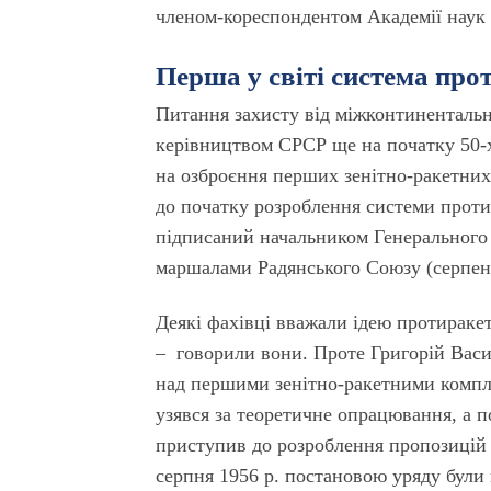
членом-кореспондентом Академії наук
Перша у світі система про
Питання захисту від міжконтиненталь
керівництвом СРСР ще на початку 50-х
на озброєння перших зенітно-ракетни
до початку розроблення системи проти
підписаний начальником Генерального
маршалами Радянського Союзу (серпень
Деякі фахівці вважали ідею протираке
– говорили вони. Проте Григорій Васи
над першими зенітно-ракетними компле
узявся за теоретичне опрацювання, а по
приступив до розроблення пропозицій 
серпня 1956 р. постановою уряду були