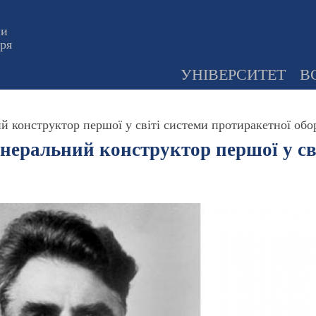
ни
оря
УНІВЕРСИТЕТ
В
й конструктор першої у світі системи протиракетної об
енеральний конструктор першої у св