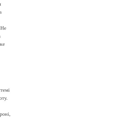
и
в
 Не
а
ке
стемі
оту.
роні,