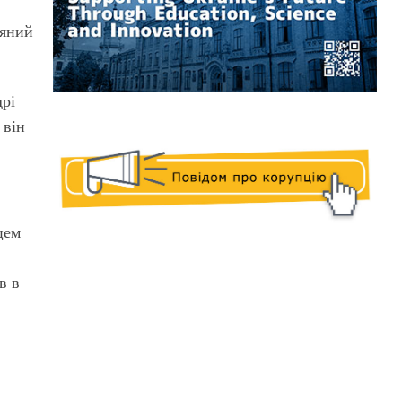
ляний
дрі
 він
цем
в в