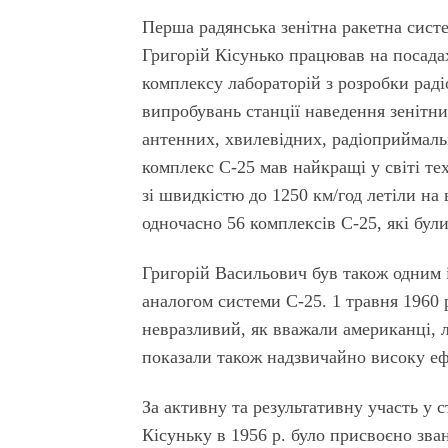
Перша радянська зенітна ракетна сист
Григорій Кісунько працював на посада
комплексу лабораторій з розробки раді
випробувань станції наведення зенітни
антенних, хвилевідних, радіоприймаль
комплекс С-25 мав найкращі у світі тех
зі швидкістю до 1250 км/год летіли на
одночасно 56 комплексів С-25, які були
Григорій Васильович був також одним 
аналогом системи С-25. 1 травня 1960 
невразливий, як вважали американці, л
показали також надзвичайно високу ефе
За активну та результативну участь у 
Кісуньку в 1956 р. було присвоєно зва