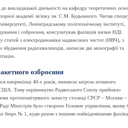
 до викладацької діяльності на кафедру теоретичних осн
порної академії зв'язку ім. С.М. Будьонного. Читав спец
ніверситеті, Ленінградському політехнічному інституті,
дування і озброєння, консультував фахівців низки НДІ.
у статей з електродинаміки надвисоких частот (НВЧ), з
збудження радіохвилеводів, написав дві монографії та
ртацію.
ракетного озброєння
ся наприкінці 40-х років, виникла загроза атомного
 США. Тому керівництво Радянського Союзу прийняло
теми протиповітряного захисту столиці СРСР – Москви – 
аді Міністрів було створено Головне управління, якому 
ке бюро № 1, куди разом з іншими найвідомішими фахів