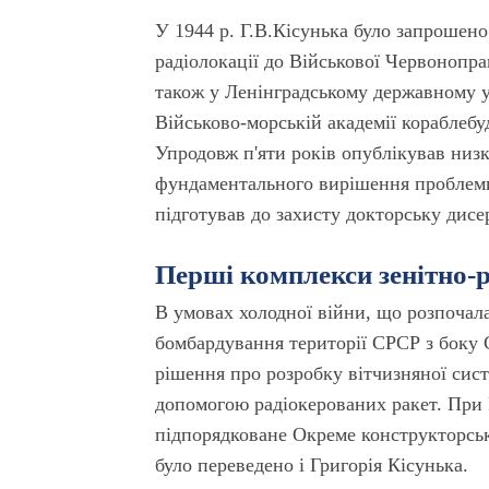
У 1944 р. Г.В.Кісунька було запрошено
радіолокації до Військової Червонопра
також у Ленінградському державному у
Військово-морській академії кораблебу
Упродовж п'яти років опублікував низк
фундаментального вирішення проблеми 
підготував до захисту докторську дисе
Перші комплекси зенітно-
В умовах холодної війни, що розпочала
бомбардування території СРСР з боку
рішення про розробку вітчизняної сис
допомогою радіокерованих ракет. При Р
підпорядковане Окреме конструкторсь
було переведено і Григорія Кісунька.