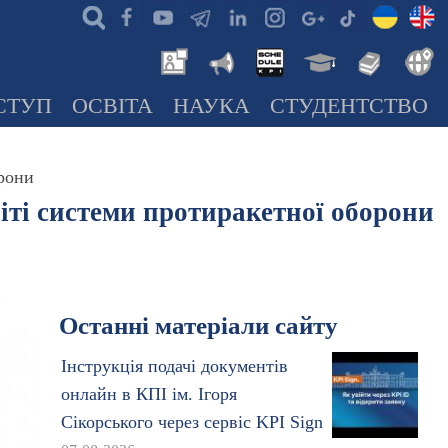
СТУП
ОСВІТА
НАУКА
СТУДЕНТСТВО
орони
іті системи протиракетної оборони
Останні матеріали сайту
Інструкція подачі документів
онлайн в КПІ ім. Ігоря
Сікорського через сервіс KPI Sign