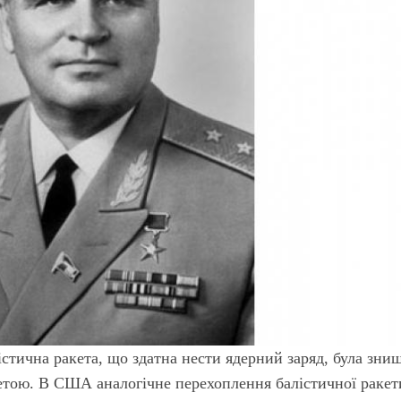
лістична ракета, що здатна нести ядерний заряд, була зни
етою. В США аналогічне перехоплення балістичної ракет