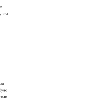
ов
курси
за
було
цями