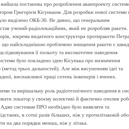
. вийшла постанова про розроблення аванпроекту систем
ктором Григорієм Кісуньком. Для розробки нової системи 
 було виділено ОКБ-30. Не дивно, що генеральним
став учений-радіолокаційник, який не розробляв ракети.
рів, зокрема видатного конструктора протиракети Петр
и, що найскладнішою проблемою знищення ракети є швид
ідслідковування її польоту та високоточне наведення
истеми було покладено ідею Кісунька про визначення
о (метод трьох дальностей). Але між висуненням ідеї та
дної, виснажливої праці сотень інженерів і вчених.
еми та вирішальну роль радіотехнічного наведення в си
ювати локатор у своєму колективі й фактично очолив роб
 Адже системам ПРО необхідно було виявляти та
дстанях, в сотні разів більших, ніж у протилітаковій обо
ти на два порядки менша, ніж у літака.