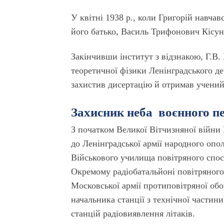
У квітні 1938 р., коли Григорій навча
його батько, Василь Трифонович Кісун
Закінчивши інститут з відзнакою, Г.В.
теоретичної фізики Ленінградського де
захистив дисертацію й отримав учений
Захисник неба воєнного п
З початком Великої Вітчизняної війни
до Ленінградської армії народного опо
Військового училища повітряного спос
Окремому радіобатальйоні повітряного
Московської армії протиповітряної об
начальника станції з технічної частин
станцій радіовиявлення літаків.