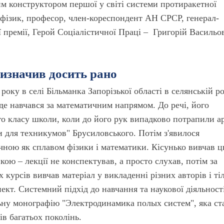
им конструктором першої у світі системи протиракетної
офізик, професор, член-кореспондент АН СРСР, генерал-
ї премії, Герой Соціалістичної Праці – Григорій Васильо
визначив досить рано
року в селі Більманка Запорізької області в селянській ро
де навчався за математичним напрямом. До речі, його
го класу школи, коли до його рук випадково потрапили а
 для техникумов" Брусиловського. Потім з'явилося
чною як сплавом фізики і математики. Кісунько вивчав 
ою – лекції не конспектував, а просто слухав, потім за
 курсів вивчав матеріал у викладенні різних авторів і ті
ект. Системний підхід до навчання та наукової діяльност
ьну монографію "Электродинамика полых систем", яка ст
ів багатьох поколінь.