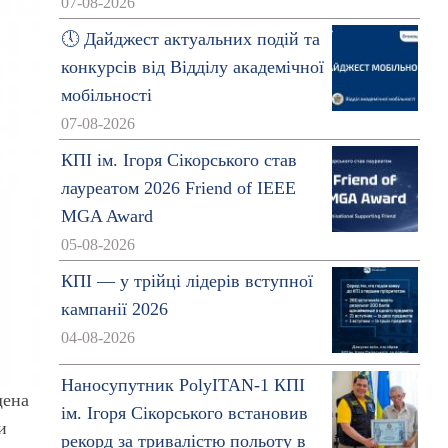
07-08-2026
🕔 Дайджест актуальних подій та
конкурсів від Відділу академічної
мобільності
07-08-2026
КПІ ім. Ігоря Сікорського став
лауреатом 2026 Friend of IEEE
MGA Award
05-08-2026
КПІ — у трійці лідерів вступної
кампанії 2026
04-08-2026
Наносупутник PolyITAN-1 КПІ
щена
ім. Ігоря Сікорського встановив
и
рекорд за тривалістю польоту в