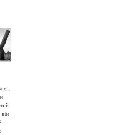
лю",
ти
ті й
 він
7
о