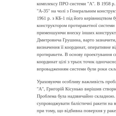
комплексу ПРО системи "А". В 1958 р
"А-35" на чолі з Генеральним констру
1961 р. з КБ-1 під його керівництвом
конструктором протиракетної системи 
применшуючи внеску інших конструкто
Дмитровича Грушина, варто зазначит
визначення її координат, оперативне в
протиракети. В основу проектування с
координат цілі з трьох точок одночасн
впровадженням системи були роки скла
Ураховуючи особливу важливість пробл
"А", Григорій Кісунько вирішив створ
Проблема була надзвичайно складною.
супроводжувати балістичні ракети на ві
при тому, що відбивна поверхня у раке