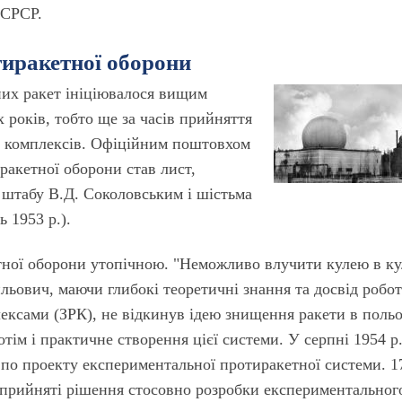
 СРСР.
тиракетної оборони
них ракет ініціювалося вищим
 років, тобто ще за часів прийняття
х комплексів. Офіційним поштовхом
ракетної оборони став лист,
 штабу В.Д. Соколовським і шістьма
 1953 р.).
тної оборони утопічною. "Неможливо влучити кулею в ку
льович, маючи глибокі теоретичні знання та досвід робо
ксами (ЗРК), не відкинув ідею знищення ракети в польо
тім і практичне створення цієї системи. У серпні 1954 р.
по проекту експериментальної протиракетної системи. 1
 прийняті рішення стосовно розробки експериментальног