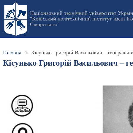
Перейти
до
Національний технічний університет Украї
"Київський політехнічний інститут імені Іг
основного
Сікорського"
вмісту
Головна
Кісунько Григорій Васильович – генеральни
Кісунько Григорій Васильович – г