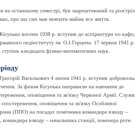
вся на останньому семестрі, був заарештований та розстрі
ько, про що син мав мовчати майже все життя.
 Кісунько восени 1938 р. вступив до аспірантури по кафе
ржавного педінституту ім. О.І.Герцена. 17 червня 1941 р.
 ступінь кандидата фізико-математичних наук.
еріоду
 Григорій Васильович 4 липня 1941 р. вступив доброволь
лчення. За фахом Кісунька направили на навчання до
тереження, оповіщення та зв'язку Червоної Армії. Служи
 спостереження, оповіщення та зв'язку Особливої
орони (ППО) на посадах помічника командира взводу –
и, командира взводу – начальника станції, інженера роти