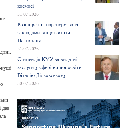
космосі
31-07-2026
вич
Розширення партнерства із
закладами вищої освіти
Пакистану
31-07-2026
дині.
Стипендія КМУ за видатні
заслуги у сфері вищої освіти
ркуші
Віталію Дідковському
30-07-2026
цю
льки
і дав
ала