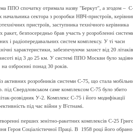
ема ППО спочатку отримала назву "Беркут", а згодом – С
х начальника сектора з розробки НВЧ-пристроїв, керівни
отехнічних пристроїв, заступника технічного керівника
х ракет, безпосередньо брав участь у розробленні систем
них і радіопередавальних систем комплексу. У ті часи
нічні характеристики, забезпечуючи захист від 20 літакі
 висоті від 3 до 25 км. У системі ППО Москви було задіян
 на озброєнні понад 30 років.
із активних розробників системи С-75, що стала мобільн
р. під Свердловськом саме комплексом С-75 було збито
ітак-розвідник У-2. Комплекс С-75 і його модифікації
ктивність під час війни у В'єтнамі.
створенні перших зенітно-ракетних комплексів С-25 Григ
ння Героя Соціалістичної Праці. В 1958 році його обрано