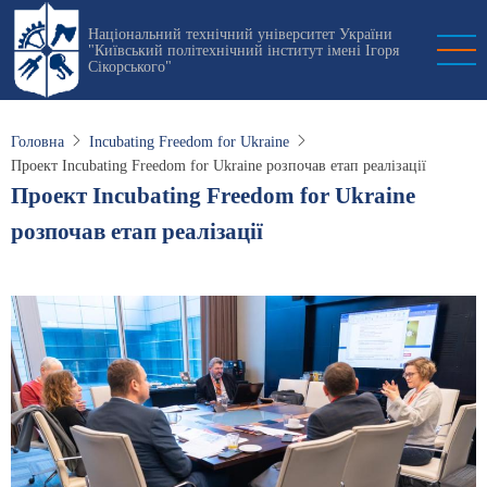
Перейти
Національний технічний університет України
до
"Київський політехнічний інститут імені Ігоря
основного
Сікорського"
вмісту
Головна
Incubating Freedom for Ukraine
Проект Incubating Freedom for Ukraine розпочав етап реалізації
Проект Incubating Freedom for Ukraine
розпочав етап реалізації