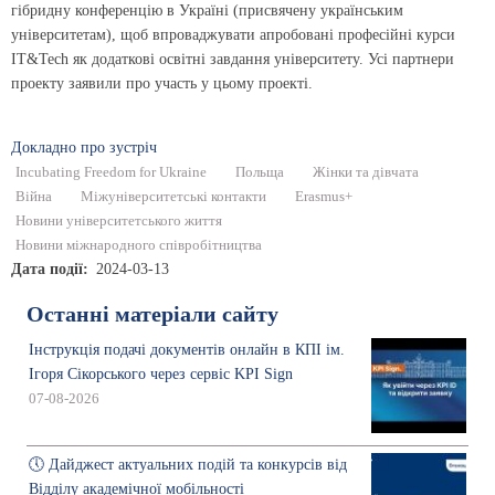
гібридну конференцію в Україні (присвячену українським
університетам), щоб впроваджувати апробовані професійні курси
IT&Tech як додаткові освітні завдання університету. Усі партнери
проекту заявили про участь у цьому проекті.
Докладно про зустріч
Incubating Freedom for Ukraine
Польща
Жінки та дівчата
Війна
Міжуніверситетські контакти
Erasmus+
Новини університетського життя
Новини міжнародного співробітництва
Дата події
2024-03-13
Останні матеріали сайту
Інструкція подачі документів онлайн в КПІ ім.
Ігоря Сікорського через сервіс KPI Sign
07-08-2026
🕔 Дайджест актуальних подій та конкурсів від
Відділу академічної мобільності