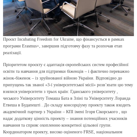
Проєкт Incubating Freedom for Ukraine, що фінансується в рамках
програми Erasmus+, завершив підготовчу фазу та розпочав етап
реалізації.
Пріоритетом проєкту є адаптація європейських систем професійної
освіти та навчання для підтримки біженців – і фактично переважно
жінок-біженок – із зруйнованої війною України. Відповідно до
припущень так званої «3-ї університетської місії» розв’язати цю тему
взялися університети з трьох країн: Гданського університету ,
чеського Університету Томаша Бата в Зліні та Університету Лоранда
Етвеша в Будапешті . До складу консорціуму проекту також входить
академічний партнер з України – КПІ імені Ігоря Сікорського , що
надає додаткову цінність проекту – знання потенційних учасників
навчання та сприяє охопленню конкретної цільової групи.
Координатором проекту, високо оціненого FRSE, національним