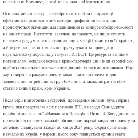
оператором Erasmus+, є освітня фундація «Перспективи» .
Основна мета проекту – перевірити в теорії та на практиці
ефективність різноманітних методів професійної освіти, що
пропонуються біженцям для підвищення їх конкурентоспроможності
на ринку праці. Інститути, залучені до проекту, не лише стануть
центрами роздумів та практичних ноу-хау з цієї теми у своїх країнах,
а й перевірять, як оптимально структурувати та проводити
перепідготовку дорослих у галузі IT&TECH. Це ресурс із великим
потенціалом, оскільки кожна з країн-партнерів (як і інші європейські
країни) стикається з нестачею працівників із такими навичками. Ноу-
хау, створене в рамках проекту, можна використовувати для
задоволення потреб інших груп біженців, а також мігрантів обох
статей з інших країн, крім України.
Після серії підготовчих зустрічей, проведених онлайн, була зібрана
група, яка представляє всіх партнерів IFU, з нагоди Сімнадцятої
щорічної конференції «Навчання в Польщі» в Познані. Координатори
проектів від окремих закладів обговорили окремі завдання проекту та
детально спланували заходи до кінця 2024 року. Окрім організації
навчальних курсів, у вересні цього року планується організувати