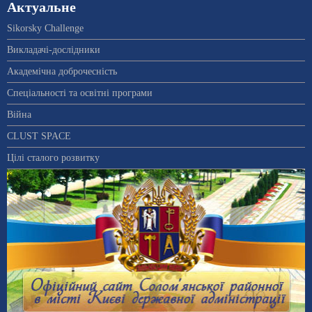
Актуальне
Sikorsky Challenge
Викладачі-дослідники
Академічна доброчесність
Спеціальності та освітні програми
Війна
CLUST SPACE
Цілі сталого розвитку