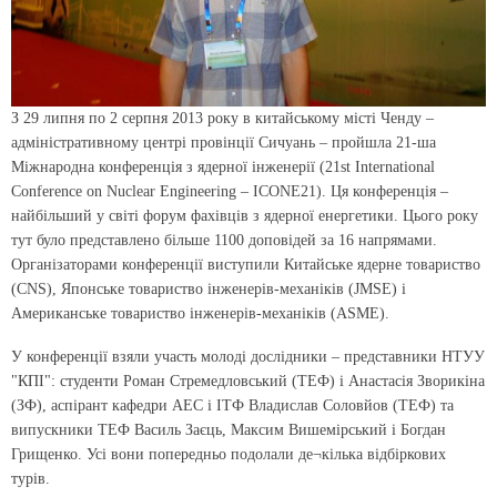
З 29 липня по 2 серпня 2013 року в китайському місті Ченду –
адміністративному центрі провінції Сичуань – пройшла 21-ша
Міжнародна конференція з ядерної інженерії (21st International
Conference on Nuclear Engineering – ICONE21). Ця конференція –
найбільший у світі форум фахівців з ядерної енергетики. Цього року
тут було представлено більше 1100 доповідей за 16 напрямами.
Організаторами конференції виступили Китайське ядерне товариство
(CNS), Японське товариство інженерів-механіків (JMSE) і
Американське товариство інженерів-механіків (ASME).
У конференції взяли участь молоді дослідники – представники НТУУ
"КПІ": студенти Роман Стремедловський (ТЕФ) і Анастасія Зворикіна
(ЗФ), аспірант кафедри АЕС і ІТФ Владислав Соловйов (ТЕФ) та
випускники ТЕФ Василь Заєць, Максим Вишемірський і Богдан
Грищенко. Усі вони попередньо подолали де¬кілька відбіркових
турів.