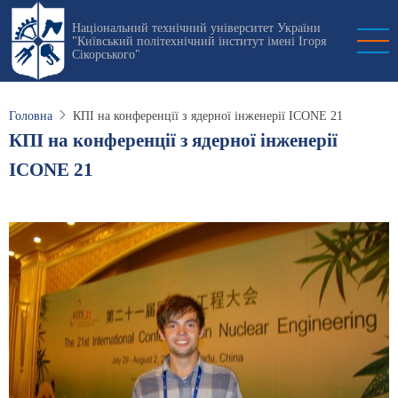
Перейти
Національний технічний університет України
до
"Київський політехнічний інститут імені Ігоря
основного
Сікорського"
вмісту
Головна
КПІ на конференції з ядерної інженерії ICONE 21
КПІ на конференції з ядерної інженерії
ICONE 21