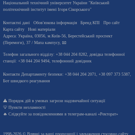
Національний технічний університет України "Київський
політехнічний інститут імені Ігоря Сікорського"
Контактні дані
Обов'язкова інформація
Бренд КПІ
Про сайт
Карта сайту
Нові матеріали
Адреса:
Україна
,
03056
, м.
Київ
-56,
Берестейський проспект
(Перемоги), 37
/ Мапа кампусу
,
📧
Телефон загального відділу:
+38 044 204 8282
, довiдка телефонної
станцiї:
+38 044 204 9494
,
телефонний довідник
Контакти Департаменту безпеки: +38 044 204 2071, +38 097 373 5387,
Бот швидкого реагування
⚠️
Порядок дій в умовах загрози надзвичайної ситуації
💡
Пункти незламності
🔥 Слідкуйте за повідомленнями в
телеграм-каналі «Ректорат»
1998-2026 © Вдячні за ваші
пропозиції і зауваження стосовно сайту