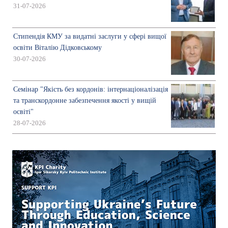
31-07-2026
Стипендія КМУ за видатні заслуги у сфері вищої
освіти Віталію Дідковському
30-07-2026
Семінар "Якість без кордонів: інтернаціоналізація
та транскордонне забезпечення якості у вищій
освіті"
28-07-2026