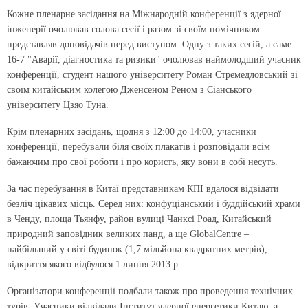
Кожне пленарне засідання на Міжнародній конференції з ядерної
інженерії очолював голова сесії і разом зі своїм помічником
представляв доповідачів перед виступом. Одну з таких сесій, а саме
16-7 "Аварії, діагностика та ризики" очолював наймолодший учасник
конференції, студент нашого університету Роман Стремедловський зі
своїм китайським колегою Дженсеном Реном з Сіанського
університету Цзяо Туна.
Крім пленарних засідань, щодня з 12:00 до 14:00, учасники
конференції, перебували біля своїх плакатів і розповідали всім
бажаючим про свої роботи і про користь, яку вони в собі несуть.
За час перебування в Китаї представникам КПІ вдалося відвідати
безліч цікавих місць. Серед них: конфуціанський і буддійський храми
в Ченду, площа Тьянфу, район вулиці Чанксі Роад, Китайський
природний заповідник великих панд, а ще GlobalCentre –
найбільший у світі будинок (1,7 мільйона квадратних метрів),
відкриття якого відбулося 1 липня 2013 р.
Організатори конференції подбали також про проведення технічних
турів. Учасники відвідали Інститут ядерної енергетики Китаю, а