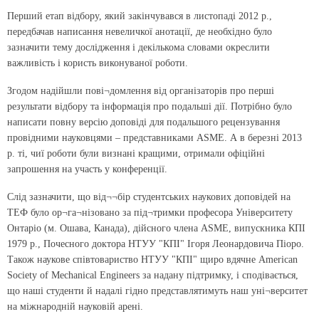
Перший етап відбору, який закінчувався в листопаді 2012 р.,
передбачав написання невеличкої анотації, де необхідно було
зазначити тему дослідження і декількома словами окреслити
важливість і користь виконуваної роботи.
Згодом надійшли пові¬домлення від організаторів про перші
результати відбору та інформація про подальші дії. Потрібно було
написати повну версію доповіді для подальшого рецензування
провідними науковцями – представниками ASME. А в березні 2013
р. ті, чиї роботи були визнані кращими, отримали офіційні
запрошення на участь у конференції.
Слід зазначити, що від¬¬бір студентських наукових доповідей на
ТЕФ було ор¬га¬нізовано за під¬тримки професора Університету
Онтаріо (м. Ошава, Канада), дійсного члена ASME, випускника КПІ
1979 р., Почесного доктора НТУУ "КПІ" Ігоря Леонардовича Піоро.
Також наукове співтовариство НТУУ "КПІ" щиро вдячне American
Society of Mechanical Engineers за надану підтримку, і сподівається,
що наші студенти й надалі гідно представлятимуть наш уні¬верситет
на міжнародній науковій арені.