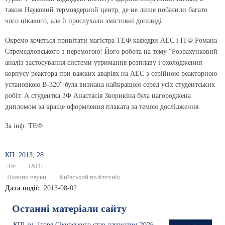
також Науковий термоядерний центр, де не лише побачили багато
чого цікавого, але й прослухали змістовні доповіді.
Окремо хочеться привітати магістра ТЕФ кафедри АЕС і ІТФ Романа
Стремедловського з перемогою! Його робота на тему "Розрахунковий
аналіз застосування системи утримання розплаву і охолодження
корпусу реактора при важких аваріях на АЕС з серійною реакторною
установкою В-320" була визнана найкращою серед усіх студентських
робіт. А студентка ЗФ Анастасія Зворикіна була нагороджена
дипломом за краще оформлення плаката за темою дослідження.
За інф. ТЕФ
КП: 2013, 28
ЗФ
ІАТЕ
Новини науки
Київський політехнік
Дата події
2013-08-02
Останні матеріали сайту
КПІ ім. Ігоря Сікорського став лауреатом 2026