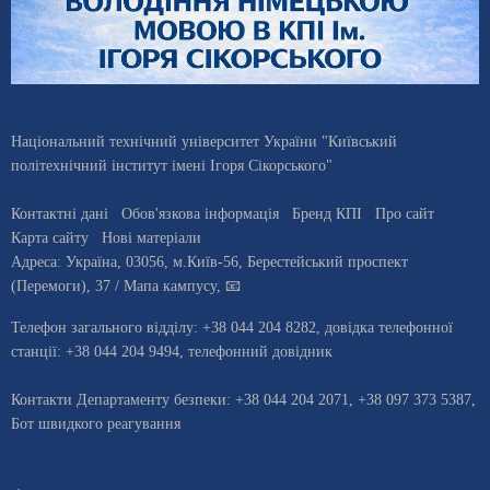
Національний технічний університет України "Київський
політехнічний інститут імені Ігоря Сікорського"
Контактні дані
Обов'язкова інформація
Бренд КПІ
Про сайт
Карта сайту
Нові матеріали
Адреса:
Україна
,
03056
, м.
Київ
-56,
Берестейський проспект
(Перемоги), 37
/ Мапа кампусу
,
📧
Телефон загального відділу:
+38 044 204 8282
, довiдка телефонної
станцiї:
+38 044 204 9494
,
телефонний довідник
Контакти Департаменту безпеки: +38 044 204 2071, +38 097 373 5387,
Бот швидкого реагування