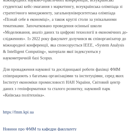
міжнародних науково-практичних конференцій, всеукраїнські
студентські кейс-змагання з маркетингу, всеукраїнська олімпіада зі
стратегічного менеджменту, загальноуніверситетська олімпіада
«Пізнай себе в економіці», а також круглі столи за унікальними
тематиками. Започатковано проведення осінньої школи
«Моделювання, аналіз даних та цифрові технології в економічних до-
слідженнях». Із 2022 року факультет долучився як співорганізатор до
міжнародної конференції, яка спонсорується ІЕЕЕ, «System Analysis
& Intelligent Computing», матеріали якої індексуються у
наукометричній базі Scopus.
Для провадження наукової та дослідницької роботи фахівці ФММ
співпрацюють з багатьма організаціями та інституціями, серед яких
Інститут економіки промисловості НАН України, Світовий центр
даних з геоінформатики та сталого розвитку, науковий парк
«Київська політехніка».
https://fmm.kpi.ua
Новини про ФММ та кафедри факультету