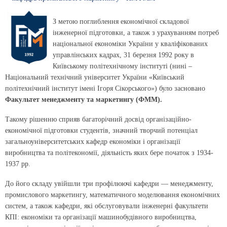
З метою поглиблення економічної складової
інженерної підготовки, а також з урахуванням потреб
національної економіки України у кваліфікованих
управлінських кадрах, 31 березня 1992 року в
Київському політехнічному інституті (нині –
Національний технічний університет України «Київський
політехнічний інститут імені Ігоря Сікорського») було засновано
Факультет менеджменту та маркетингу (ФММ).
Такому рішенню сприяв багаторічний досвід організаційно-
економічної підготовки студентів, значний творчий потенціал
загальноуніверситетських кафедр економіки і організації
виробництва та політекономії, діяльність яких бере початок з 1934-
1937 рр.
До його складу увійшли три профілюючі кафедри — менеджменту,
промислового маркетингу, математичного моделювання економічних
систем, а також кафедри, які обслуговували інженерні факультети
КПІ: економіки та організації машинобудівного виробництва,