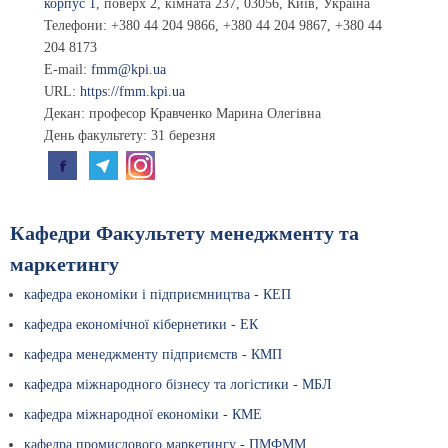
корпус 1
, поверх 2, кiмната 237
,
03056
,
Київ, Україна
Телефони:
+380 44 204 9866
,
+380 44 204 9867
,
+380 44
204 8173
E-mail:
fmm@kpi.ua
URL:
https://fmm.kpi.ua
Декан: професор
Кравченко Марина Олегівна
День факультету: 31 березня
Кафедри Факультету менеджменту та
маркетингу
кафедра економіки і підприємництва - КЕП
кафедра економічної кібернетики - ЕК
кафедра менеджменту підприємств - КМП
кафедра міжнародного бізнесу та логістики - МБЛ
кафедра міжнародної економіки - КМЕ
кафедра промислового маркетингу - ПМФММ