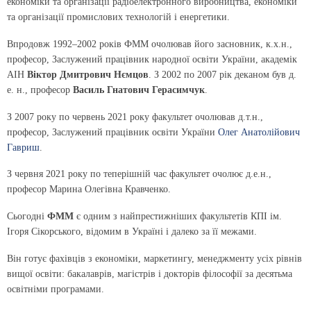
економіки та організації радіоелектронного виробництва, економіки
та організації промислових технологій і енергетики.
Впродовж 1992–2002 років ФММ очолював його засновник, к.х.н.,
професор, Заслужений працівник народної освіти України, академік
АІН
Віктор Дмитрович Нємцов
. З 2002 по 2007 рік деканом був д.
е. н., професор
Василь Гнатович Герасимчук
.
З 2007 року по червень 2021 року факультет очолював д.т.н.,
професор, Заслужений працівник освіти України
Олег Анатолійович
Гавриш
.
З червня 2021 року по теперішній час факультет очолює д.е.н.,
професор Марина Олегівна Кравченко.
Сьогодні
ФММ
є одним з найпрестижніших факультетів КПІ ім.
Ігоря Сікорського, відомим в Україні і далеко за її межами.
Він готує фахівців з економіки, маркетингу, менеджменту усіх рівнів
вищої освіти: бакалаврів, магістрів і докторів філософії за десятьма
освітніми програмами.