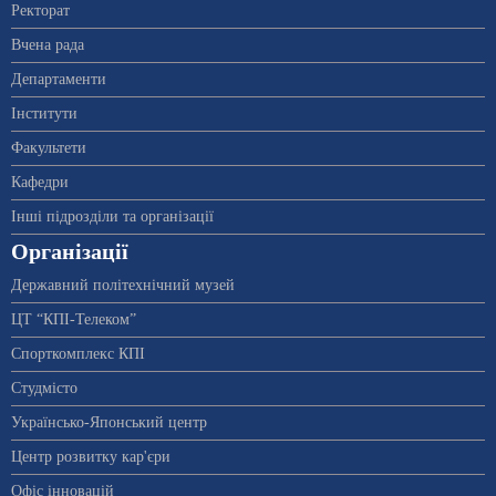
Ректорат
Вчена рада
Департаменти
Інститути
Факультети
Кафедри
Інші підрозділи та організації
Організації
Державний політехнічний музей
ЦТ “КПІ-Телеком”
Спорткомплекс КПІ
Студмісто
Українсько-Японський центр
Центр розвитку кар'єри
Офіс інновацій