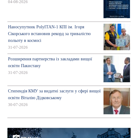
04-08-2026
Наносупутник PolyITAN-1 КПІ ім. Ігоря
Сікорського встановив рекорд за тривалістю
польоту в космосі
31-07-2026
Розширення партнерства із закладами вищої
освіти Пакистану
31-07-2026
Стипендія КМУ за видатні заслуги у сфері вищої
освіти Віталію Дідковському
30-07-2026