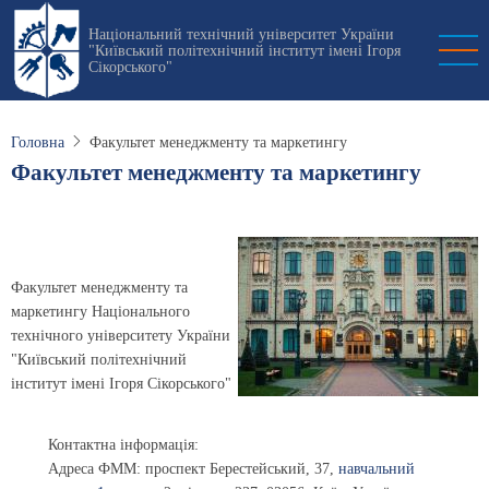
Перейти
Національний технічний університет України
до
"Київський політехнічний інститут імені Ігоря
основного
Сікорського"
вмісту
Головна
Факультет менеджменту та маркетингу
Факультет менеджменту та маркетингу
Факультет менеджменту та
маркетингу Національного
технічного університету України
"Київський політехнічний
інститут імені Ігоря Сікорського"
Контактна інформація:
Адреса ФММ:
проспект Берестейський, 37,
навчальний