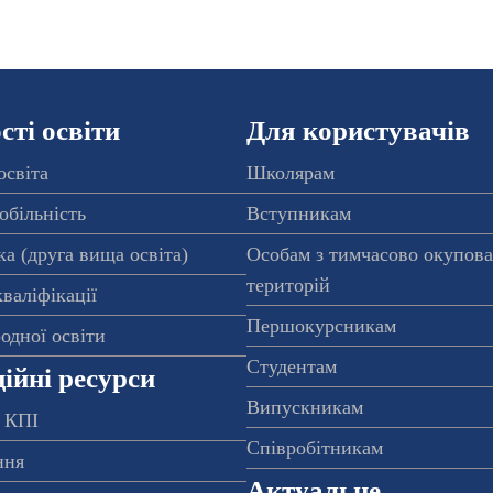
ті освіти
Для користувачів
освіта
Школярам
обільність
Вступникам
а (друга вища освіта)
Особам з тимчасово окупов
територій
валіфікації
Першокурсникам
одної освіти
Студентам
ійні ресурси
Випускникам
 КПІ
Співробітникам
ння
Актуальне