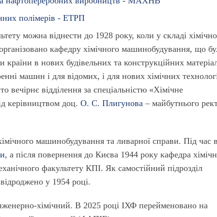
х та нафтопереробних виробництв - МАХНВ
инних полімерів - ЕТРП
льтету можна віднести до 1928 року, коли у складі хімічн
 організовано кафедру хімічного машинобудування, що бу
 країни в нових будівельних та конструкційних матеріала
ренні машин і для відомих, і для нових хімічних технолог
ито вечірнє відділення за спеціальністю «Хімічне
д керівництвом доц.
О. С. Плигунова
– майбутнього рек
хімічного машинобудування та ливарної справи. Під час 
ли
, а після повернення до Києва 1944 року кафедра хіміч
ханічного факультету КПІ. Як самостійний підрозділ
відроджено у 1954 році.
інженерно-хімічний. В 2025 році ІХФ перейменовано на