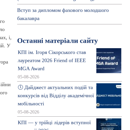
Вступ за дипломом фахового молодшого
бакалавра
ого
ло
х, і,
Останні матеріали сайту
ій. У
КПІ ім. Ігоря Сікорського став
лауреатом 2026 Friend of IEEE
тора
MGA Award
05-08-2026
війни
🕔 Дайджест актуальних подій та
ного
конкурсів від Відділу академічної
мобільності
05-08-2026
КПІ — у трійці лідерів вступної