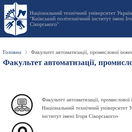
Перейти
до
Національний технічний університет Украї
"Київський політехнічний інститут імені Іг
основного
Сікорського"
вмісту
Головна
Факультет автоматизації, промислової інжене
Факультет автоматизації, промислов
Факультет автоматизації, промислової 
Національний технічний університет 
інститут імені Ігоря Сікорського»