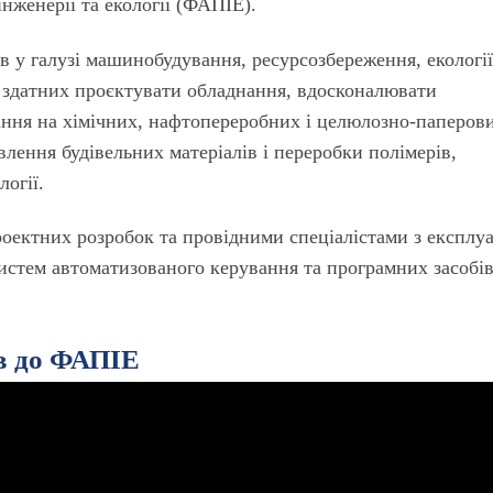
інженерії та екології (ФАПІЕ).
в у галузі машинобудування, ресурсозбереження, екології
 здатних проєктувати обладнання, вдосконалювати
ання на хімічних, нафтопереробних і целюлозно-паперов
лення будівельних матеріалів і переробки полімерів,
огії.
ектних розробок та провiдними спецiалiстами з експлуа
систем автоматизованого керування та програмних засобiв
ів до ФАПІЕ