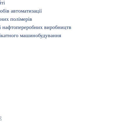
йті
обів автоматизації
нних полімерів
 і нафтопереробних виробництв
илікатного машинобудування
Е