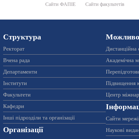
Сайти ФАПІЕ
Сайти факультетів
Структура
Можливос
Ректорат
Дистанційна 
Вчена рада
Академічна м
Департаменти
Перепідготовк
Інститути
Підвищення к
Факультети
Центр міжнар
Інформац
Кафедри
Інші підрозділи та організації
Сайти мережі
Організації
Наукові вида