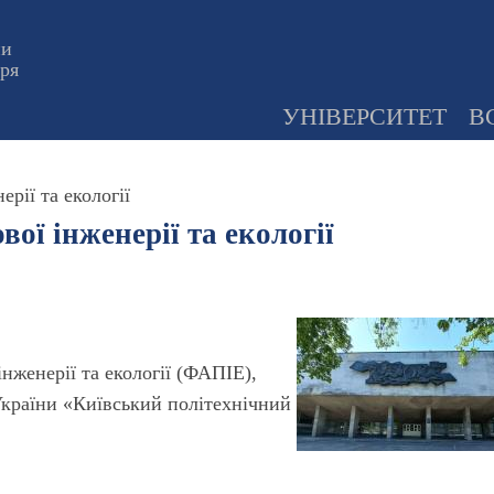
ни
оря
УНІВЕРСИТЕТ
В
рії та екології
ої інженерії та екології
інженерії та екології (ФАПІЕ),
України «Київський політехнічний