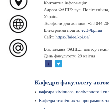
Контактна інформація:
Адреса ФАПІЕ:
вул. Політехнічна
Україна
Телефони для довiдок:
+38 044 20
Електронна пошта:
ecf@kpi.ua
Сайт:
https://faiee.kpi.ua/
В.о. декана ФАПІЕ:
: доктор техн
День факультету: 29 квітня
Кафедри факультету автома
кафедра хiмiчного, полiмерного і 
Кафедра технічних та програмних за