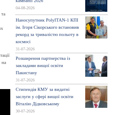
кампанії 2026
04-08-2026
 та
Наносупутник PolyITAN-1 КПІ
ім. Ігоря Сікорського встановив
их
рекорд за тривалістю польоту в
космосі
31-07-2026
тацiї
Розширення партнерства із
 на
закладами вищої освіти
Пакистану
31-07-2026
Стипендія КМУ за видатні
заслуги у сфері вищої освіти
Віталію Дідковському
30-07-2026