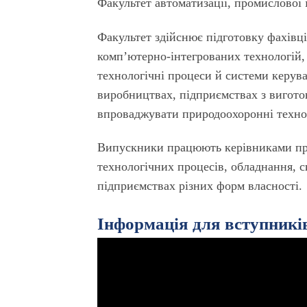
Факультет автоматизації, промислової 
Факультет здійснює підготовку фахівці
комп’ютерно-інтегрованих технологій,
технологічні процеси й системи керув
виробництвах, підприємствах з виготов
впроваджувати природоохоронні технол
Випускники працюють керiвниками про
технологічних процесів, обладнання, 
пiдприємствах рiзних форм власностi.
Інформація для вступник