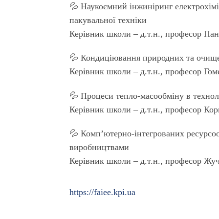
💦 Наукоємний інжиніринг електрохімі
пакувальної техніки
Керівник школи – д.т.н., професор П
💦 Кондиціювання природних та очище
Керівник школи – д.т.н., професор Г
💦 Процеси тепло-масообміну в техно
Керівник школи – д.т.н., професор К
💦 Комп’ютерно-інтегрованих ресурсо
виробництвами
Керівник школи – д.т.н., професор Жу
https://faiee.kpi.ua