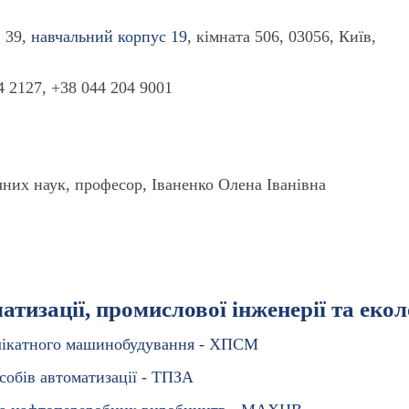
, 39,
навчальний корпус 19
, кiмната 506
,
03056
,
Київ,
4 2127
,
+38 044 204 9001
ічних наук, професор,
Іваненко Олена Іванівна
тизації, промислової інженерії та екол
силікатного машинобудування - ХПСМ
собів автоматизації - ТПЗА