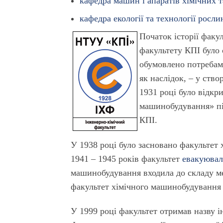
кафедра машин і апаратiв хiмiчни
кафедра екології та технології росл
Початок історії факу
факультету КПІ було
обумовлено потребами
як наслідок, – у ство
1931 році було відкр
машинобудування» пі
КПІ.
У 1938 році було засновано факультет 
1941 – 1945 років факультет
евакуюва
машинобудування входила до складу ме
факультет хімічного машинобудування 
У 1999 році факультет отримав назву 