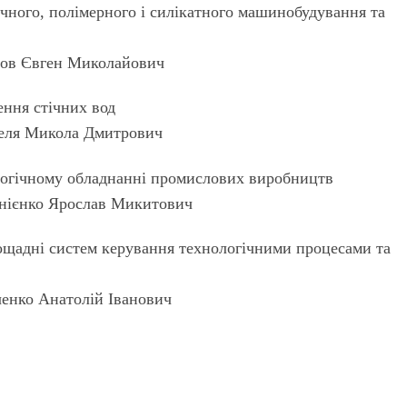
чного, полімерного і силікатного машинобудування та
анов Євген Миколайович
ння стічних вод
омеля Микола Дмитрович
логічному обладнанні промислових виробництв
орнієнко Ярослав Микитович
ощадні систем керування технологічними процесами та
ченко Анатолій Іванович