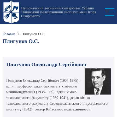
Перейти
Національний технічний університет України
до
"Київський політехнічний інститут імені Ігоря
основного
Сікорського"
вмісту
Головна
Плигунов О.С.
Плигунов О.С.
Плигунов Олександр Сергійович
Плигунов Олександр Сергійович (1904-1975) -
к.т.н., професор, декан факультету хімічного
машинобудування (1938-1939), декан хіміко-
технологічного факультету (1939-1941), декан хіміко-
технологічного факультету Середньоазіатського індустріального
інституту (1942), ректор Київського політехнічного і