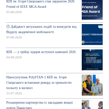
КПІ ім. Ігоря Сікорського став лауреатом 2026
Friend of IEEE MGA Award
05-08-2026
🕔 Дайджест актуальних подій та конкурсів від
Відділу академічної мобільності
05-08-2026
КПІ — у трійці лідерів вступної кампанії 2026
04-08-2026
Наносупутник PolyITAN-1 КПІ ім. Ігоря
Сікорського встановив рекорд за тривалістю
польоту в космосі
31-07-2026
Розширення партнерства із закладами вищої
освіти Пакистану