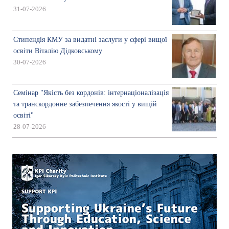
31-07-2026
Стипендія КМУ за видатні заслуги у сфері вищої
освіти Віталію Дідковському
30-07-2026
Семінар "Якість без кордонів: інтернаціоналізація
та транскордонне забезпечення якості у вищій
освіті"
28-07-2026