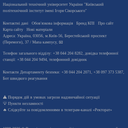
Національний технічний університет України "Київський
політехнічний інститут імені Ігоря Сікорського"
Контактні дані
Обов'язкова інформація
Бренд КПІ
Про сайт
Карта сайту
Нові матеріали
Адреса:
Україна
,
03056
, м.
Київ
-56,
Берестейський проспект
(Перемоги), 37
/ Мапа кампусу
,
📧
Телефон загального відділу:
+38 044 204 8282
, довiдка телефонної
станцiї:
+38 044 204 9494
,
телефонний довідник
Контакти Департаменту безпеки: +38 044 204 2071, +38 097 373 5387,
Бот швидкого реагування
⚠️
Порядок дій в умовах загрози надзвичайної ситуації
💡
Пункти незламності
🔥 Слідкуйте за повідомленнями в
телеграм-каналі «Ректорат»