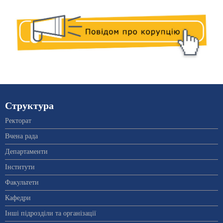
Структура
Ректорат
Вчена рада
Департаменти
Інститути
Факультети
Кафедри
Інші підрозділи та організації