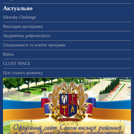
Актуальне
Sikorsky Challenge
Викладачі-дослідники
Академічна доброчесність
Спеціальності та освітні програми
Війна
CLUST SPACE
Цілі сталого розвитку