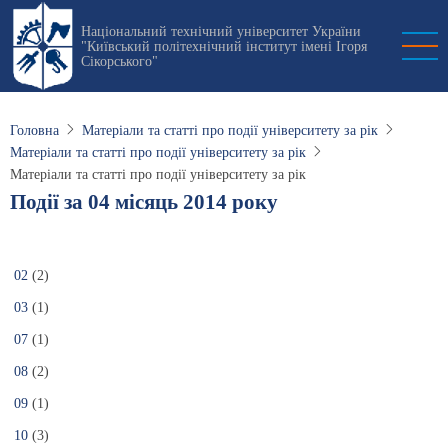
Перейти
Національний технічний університет України
до
"Київський політехнічний інститут імені Ігоря
основного
Сікорського"
вмісту
Головна
Матеріали та статті про події університету за рік
Матеріали та статті про події університету за рік
Матеріали та статті про події університету за рік
Події за 04 місяць 2014 року
02
(2)
03
(1)
07
(1)
08
(2)
09
(1)
10
(3)