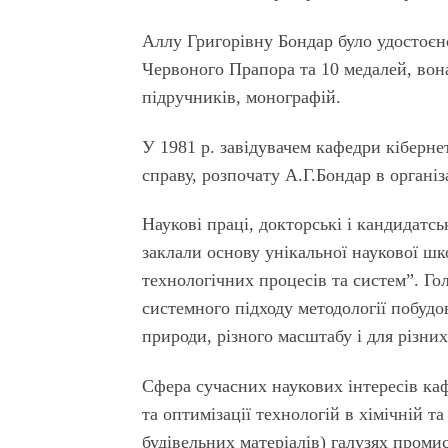
Аллу Григорівну Бондар було удостоєн
Червоного Прапора та 10 медалей, вона
підручників, монографій.
У 1981 р. завідувачем кафедри кіберн
справу, розпочату А.Г.Бондар в органі
Наукові праці, докторські і кандидатсь
заклали основу унікальної наукової ш
технологічних процесів та систем”. Го
системного підходу методології побуд
природи, різного масштабу і для різних
Сфера сучасних наукових інтересів к
та оптимізації технологій в хімічній 
будівельних матеріалів) галузях проми