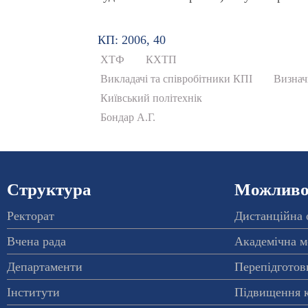
КП: 2006, 40
ХТФ
КХТП
Викладачі та співробітники КПІ
Визнач
Київський політехнік
Бондар А.Г.
Структура
Можливос
Ректорат
Дистанційна 
Вчена рада
Академічна м
Департаменти
Перепідготовк
Інститути
Підвищення к