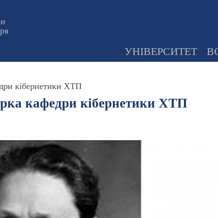
ни
оря
УНІВЕРСИТЕТ
В
едри кібернетики ХТП
орка кафедри кібернетики ХТП