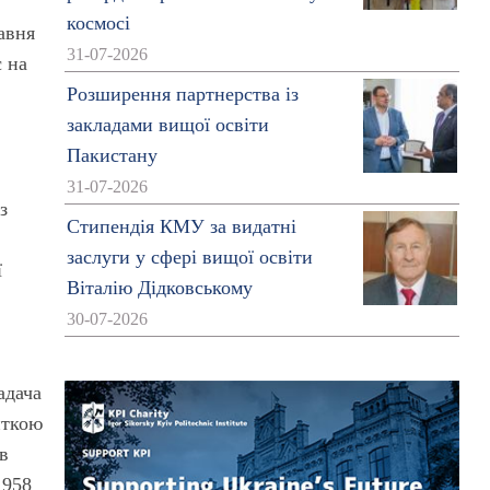
космосі
авня
31-07-2026
є на
Розширення партнерства із
закладами вищої освіти
Пакистану
31-07-2026
з
Стипендія КМУ за видатні
заслуги у сфері вищої освіти
ї
Віталію Дідковському
30-07-2026
адача
нткою
 в
1958