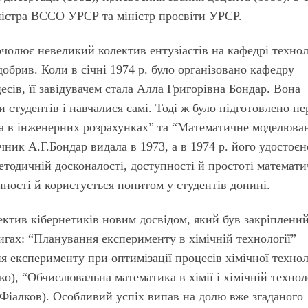
іністра ВССО УРСР та міністр просвіти УРСР.
очолює невеликий колектив ентузіастів на кафедрі технол
обрив. Коли в січні 1974 р. було організовано кафедру
есів, її завідувачем стала Алла Григорівна Бондар. Вона
и студентів i навчалися самі. Тоді ж було підготовлено п
ка в інженерних розрахунках” та “Математичне моделюва
учник А.Г.Бондар видала в 1973, а в 1974 р. його удостоєн
етодичній досконалості, доступності й простоті математ
нності й користується попитом у студентів донині.
ектив кібернетиків новим досвідом, який був закріплений
игах: “Планування експерименту в хімічній технології”
я експерименту при оптимізації процесів хімічної технол
о), “Обчислювальна математика в хімії i хімічній технол
Фiалков). Особливий успіх випав на долю вже згаданого