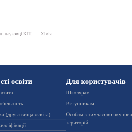
ні науковці КПІ
Хімія
ті освіти
Для користувачів
освіта
Школярам
обільність
Вступникам
а (друга вища освіта)
Особам з тимчасово окупов
територій
валіфікації