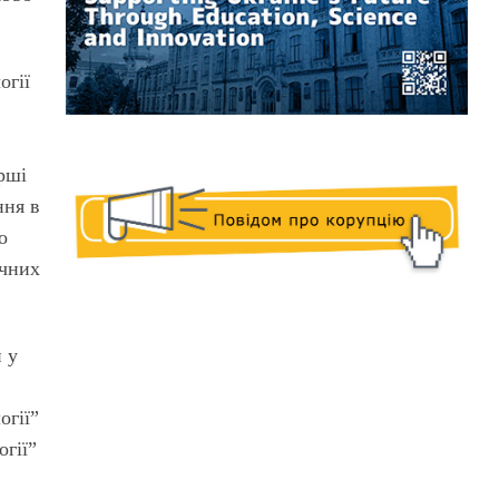
огії
ерші
ння в
о
ичних
 у
огії”
огії”