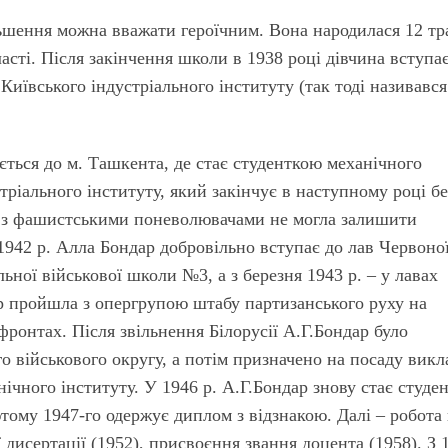
ьшення можна вважати героїчним. Вона народилася 12 тр
асті. Після закінчення школи в 1938 році дівчина вступа
иївського індустріального інституту (так тоді називався
ється до м. Ташкента, де стає студенткою механічного
тріального інституту, який закінчує в наступному році бе
а з фашистськими поневолювачами не могла залишити
1942 р. Алла Бондар добровільно вступає до лав Червоно
ьної військової школи №3, а з березня 1943 р. – у лавах
ар пройшла з опергрупою штабу партизанського руху на
 фронтах. Після звільнення Білорусії А.Г.Бондар було
 військового округу, а потім призначено на посаду викл
нічного інституту. У 1946 р. А.Г.Бондар знову стає студе
тому 1947-го одержує диплом з відзнакою. Далі – робота
 дисертації (1952), присвоєння звання доцента (1958). З 