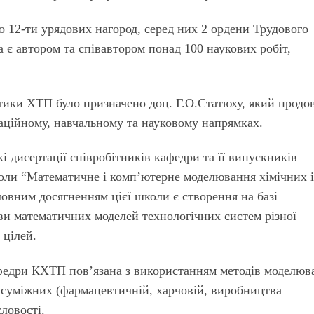
о 12-ти урядових нагород, серед них 2 ордени Трудового
 є автором та співавтором понад 100 наукових робіт,
етики ХТП було призначено доц. Г.О.Статюху, який продо
заційному, навчальному та науковому напрямках.
кі дисертації співробітників кафедри та її випускників
коли “Математичне і комп’ютерне моделювання хімічних 
ловним досягненням цієї школи є створення на базі
ови математичних моделей технологічних систем різної
 цілей.
афедри КХТП пов’язана з використанням методів моделюв
та суміжних (фармацевтичній, харчовій, виробництва
словості.