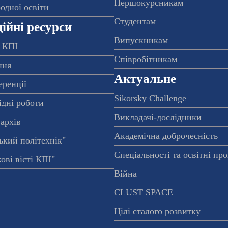
Першокурсникам
одної освіти
Студентам
ійні ресурси
Випускникам
 КПІ
Співробітникам
ння
Актуальне
еренції
Sikorsky Challenge
ідні роботи
Викладачі-дослідники
архів
Академічна доброчесність
ький політехнік"
Спеціальності та освітні пр
ові вісті КПІ"
Війна
CLUST SPACE
Цілі сталого розвитку