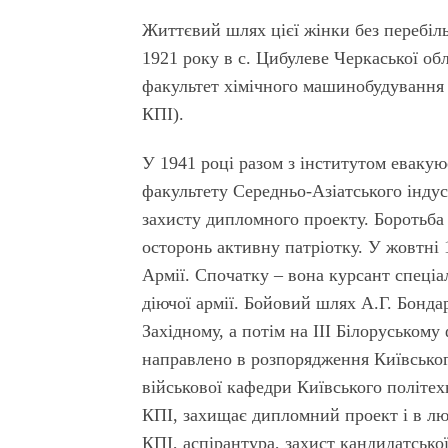
Життєвий шлях цієї жінки без перебіл
1921 року в с. Цибулеве Черкаської обл
факультет хімічного машинобудування К
КПІ).
У 1941 році разом з інститутом евакую
факультету Середньо-Азіатського індус
захисту дипломного проекту. Боротьб
осторонь активну патріотку. У жовтні 
Армії. Спочатку – вона курсант спеціал
діючої армії. Бойовий шлях А.Г. Бонд
Західному, а потім на ІІІ Білоруському
направлено в розпорядження Київського
військової кафедри Київського політех
КПІ, захищає дипломний проект і в лю
КПІ, аспірантура, захист кандидатської