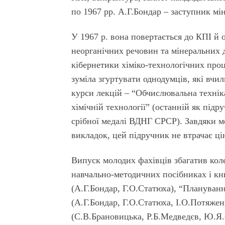
по 1967 рр. А.Г.Бондар – заступник м
У 1967 р. вона повертається до КПІ й 
неорганічних речовин та мінеральних д
кібернетики хіміко-технологічних проц
зуміла згуртувати однодумців, якi вчил
курси лекцій – “Обчислювальна техні
хімічній технології” (останній як підр
срібної медалі ВДНГ СРСР). Завдяки м
викладок, цей підручник не втрачає ці
Випуск молодих фахівців збагатив кол
навчально-методичних посібниках i кн
(А.Г.Бондар, Г.О.Статюха), “Плануванн
(А.Г.Бондар, Г.О.Статюха, I.О.Потяженк
(С.В.Брановицька, Р.Б.Медведєв, Ю.Я.