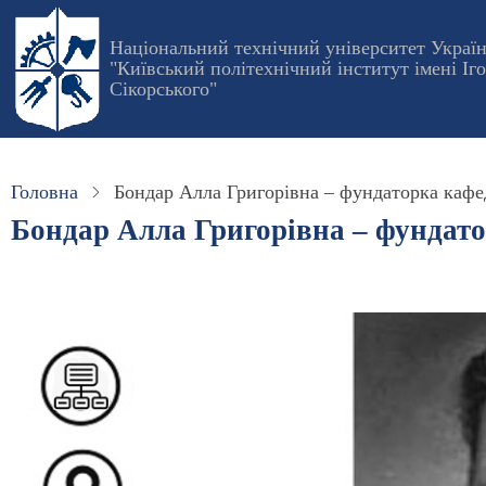
Перейти
до
Національний технічний університет Украї
"Київський політехнічний інститут імені Іг
основного
Сікорського"
вмісту
Головна
Бондар Алла Григорiвна – фундаторка каф
Бондар Алла Григорiвна – фундат