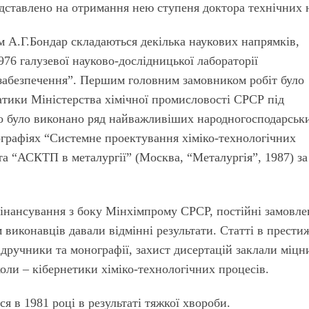
едставлено на отримання нею ступеня доктора технічних 
м А.Г.Бондар складаються декілька наукових напрямків,
976 галузевої науково-дослiдницької лабораторії
забезпечення”. Першим головним замовником робіт було
тики Міністерства хімічної промисловості СРСР під
 було виконано ряд найважливіших народногосподарськ
нографіях “Системне проектування хiмiко-технологiчних
 та “АСКТП в металургії” (Москва, “Металургія”, 1987) за
фінансування з боку Мiнхiмпрому СРСР, постійні замовле
м виконавців давали вiдмiннi результати. Статті в прест
ідручники та монографії, захист дисертацій заклали міцн
оли – кібернетики хiмiко-технологiчних процесів.
я в 1981 році в результаті тяжкої хвороби.