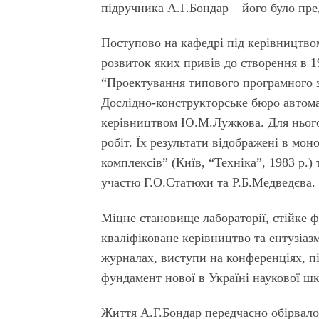
підручника А.Г.Бондар – його було пр
Поступово на кафедрі під керівництво
розвиток яких привів до створення в 1
“Проектування типового програмного 
Дослiдно-конструкторське бюро автома
керівництвом Ю.М.Лужкова. Для нього
робіт. Їх результати відображені в мо
комплексiв” (Київ, “Техніка”, 1983 р.)
участю Г.О.Статюхи та Р.Б.Медведєва.
Міцне становище лабораторії, стійке 
кваліфіковане керівництво та ентузіаз
журналах, виступи на конференціях, п
фундамент нової в Україні наукової шк
Життя А.Г.Бондар передчасно обірвалос