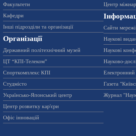
Факультети
Центр міжнар
Інформац
Кафедри
Інші підрозділи та організації
Сайти мережі
Організації
Наукові вида
Державний політехнічний музей
Наукові конф
ЦТ “КПІ-Телеком”
Науково-досл
Спорткомплекс КПІ
Електронний 
Студмісто
Газета "Київс
Українсько-Японський центр
Журнал "Наук
Центр розвитку кар'єри
Офіс інновацій