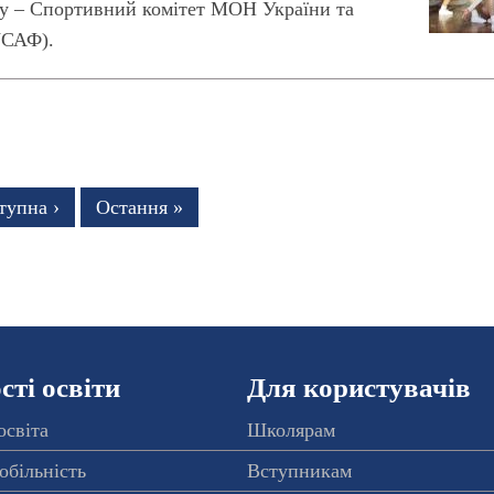
ату – Cпортивний комітет МОН України та
ФУСАФ).
тупна
тупна ›
Остання
Остання »
рінка
сторінка
ті освіти
Для користувачів
освіта
Школярам
обільність
Вступникам