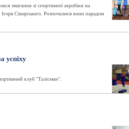
улися змагання зі спортивної аеробіки на
 Ігоря Сікорського. Розпочалися вони парадом
а успіху
спортивний клуб "Талісман".