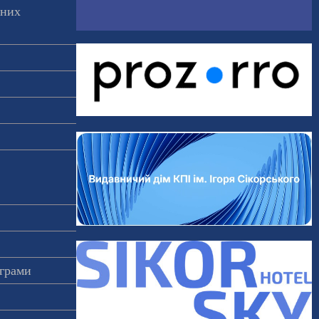
аних
ограми