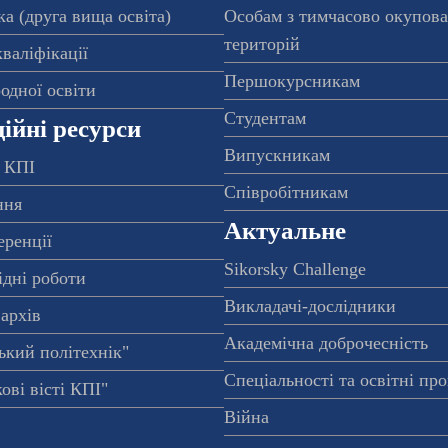
а (друга вища освіта)
Особам з тимчасово окупов
територій
валіфікації
Першокурсникам
одної освіти
Студентам
ійні ресурси
Випускникам
 КПІ
Співробітникам
ння
Актуальне
еренції
Sikorsky Challenge
ідні роботи
Викладачі-дослідники
архів
Академічна доброчесність
ький політехнік"
Спеціальності та освітні пр
ові вісті КПІ"
Війна