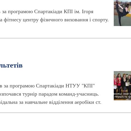
в за програмою Спартакіади КПІ ім. Ігоря
та фітнесу центру фізичного виховання і спорту.
льтетів
тів за програмою Спартакіади НТУУ "КПІ"
Розпочався турнір парадом команд-учасниць.
дальна за навчальне відділення аеробіки ст.