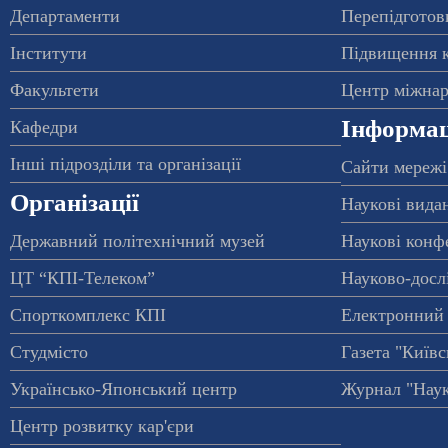
Департаменти
Перепідготовк
Інститути
Підвищення к
Факультети
Центр міжнар
Інформац
Кафедри
Інші підрозділи та організації
Сайти мережі
Організації
Наукові вида
Державний політехнічний музей
Наукові конф
ЦТ “КПІ-Телеком”
Науково-досл
Спорткомплекс КПІ
Електронний 
Студмісто
Газета "Київс
Українсько-Японський центр
Журнал "Наук
Центр розвитку кар'єри