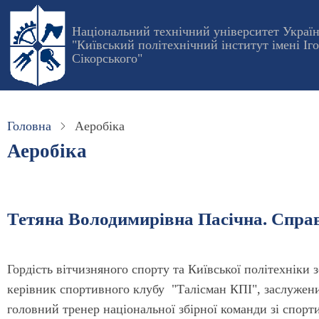
Перейти
до
Національний технічний університет Украї
"Київський політехнічний інститут імені Іг
основного
Сікорського"
вмісту
Головна
Аеробіка
Аеробіка
Тетяна Володимирівна Пасічна. Справ
Гордість вітчизняного спорту та Київської політехніки
керівник спортивного клубу "Талісман КПІ", заслужени
головний тренер національної збірної команди зі спорти