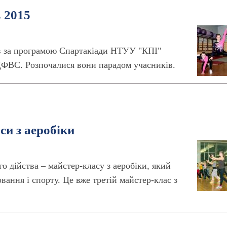
в 2015
ів за програмою Спартакіади НТУУ "КПІ"
у ЦФВС. Розпочалися вони парадом учасників.
си з аеробіки
о дійства – майстер-класу з аеробіки, який
ання і спорту. Це вже третій майстер-клас з