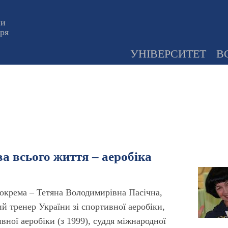
ни
оря
УНІВЕРСИТЕТ
В
а всього життя – аеробіка
 зокрема – Тетяна Володимирівна Пасічна,
й тренер України зі спортивної аеробіки,
вної аеробіки (з 1999), суддя міжнародної