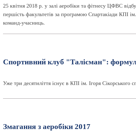
25 квітня 2018 р. у залі аеробіки та фітнесу ЦФВС відб
першість факультетів за програмою Спартакіади КПІ ім.
команд-учасниць.
Спортивний клуб "Талісман": формул
Уже три десятиліття існує в КПІ ім. Ігоря Сікорського 
Змагання з аеробіки 2017