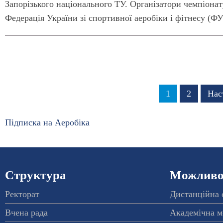
Запорізького національного ТУ. Організатори чемпіон
Федерація України зі спортивної аеробіки і фітнесу (
Розбивка
Сторінка
1
Сторінка
2
Нас
Нас
на
сто
сторінки
Підписка на Аеробіка
Структура
Можливос
Ректорат
Дистанційна 
Вчена рада
Академічна м