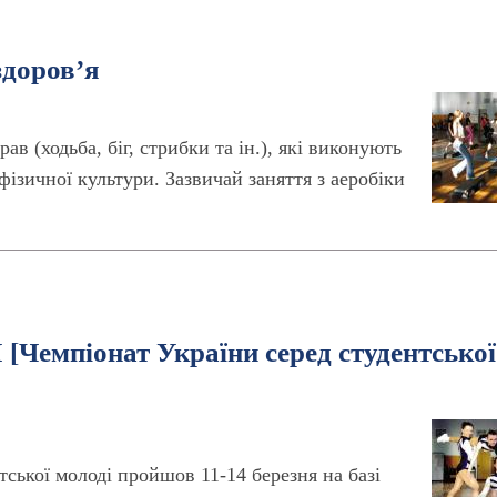
здоров’я
в (ходьба, біг, стрибки та ін.), які виконують
фізичної культури. Зазвичай заняття з аеробіки
[Чемпіонат України серед студентської
тської молоді пройшов 11-14 березня на базі