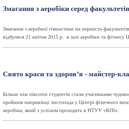
Змагання з аеробіки серед факультеті
Змагання з аеробної гімнастики на першість факультет
відбулися 21 квітня 2015 р. в залі аеробіки та фітнес
Свято краси та здоров’я - майстер-кла
Більше ніж півсотні студентів стали учасниками чудовог
пройшов наприкінці листопада у Центрі фізичного вихов
аеробіки, який з успіхом проходить в НТУУ «КПІ».