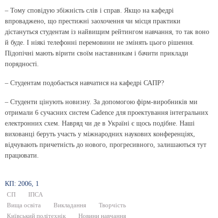
– Тому сповідую збіжність слів і справ. Якщо на кафедрі
впроваджено, що престижні заохочення чи місця практики
дістануться студентам із найвищим рейтингом навчання, то так воно
й буде. І ніякі телефонні перемовини не змінять цього рішення.
Підопічні мають вірити своїм наставникам і бачити приклади
порядності.
– Студентам подобається навчатися на кафедрі САПР?
– Студенти цінують новизну. За допомогою фірм-виробників ми
отримали 6 сучасних систем Cadence для проектування інтегральних
електронних схем. Навряд чи де в Україні є щось подібне. Наші
вихованці беруть участь у міжнародних наукових конференціях,
відчувають причетність до нового, прогресивного, залишаються тут
працювати.
КП: 2006, 1
СП
ІПСА
Вища освіта
Викладання
Творчість
Київський політехнік
Новини навчання