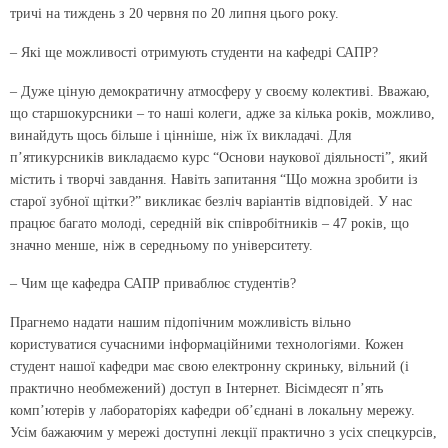
тричі на тиждень з 20 червня по 20 липня цього року.
– Які ще можливості отримують студенти на кафедрі САПР?
– Дуже ціную демократичну атмосферу у своєму колективі. Вважаю,
що старшокурсники – то наші колеги, адже за кілька років, можливо,
винайдуть щось більше і цінніше, ніж їх викладачі. Для
п’ятикурсників викладаємо курс “Основи наукової діяльності”, який
містить і творчі завдання. Навіть запитання “Що можна зробити із
старої зубної щітки?” викликає безліч варіантів відповідей. У нас
працює багато молоді, середній вік співробітників – 47 років, що
значно менше, ніж в середньому по університету.
– Чим ще кафедра САПР приваблює студентів?
Прагнемо надати нашим підопічним можливість вільно
користуватися сучасними інформаційними технологіями. Кожен
студент нашої кафедри має свою електронну скриньку, вільний (і
практично необмежений) доступ в Інтернет. Вісімдесят п’ять
комп’ютерів у лабораторіях кафедри об’єднані в локальну мережу.
Усім бажаючим у мережі доступні лекції практично з усіх спецкурсів,