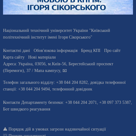
Національний технічний університет України "Київський
політехнічний інститут імені Ігоря Сікорського"
Контактні дані
Обов'язкова інформація
Бренд КПІ
Про сайт
Карта сайту
Нові матеріали
Адреса:
Україна
,
03056
, м.
Київ
-56,
Берестейський проспект
(Перемоги), 37
/ Мапа кампусу
,
📧
Телефон загального відділу:
+38 044 204 8282
, довiдка телефонної
станцiї:
+38 044 204 9494
,
телефонний довідник
Контакти Департаменту безпеки: +38 044 204 2071, +38 097 373 5387,
Бот швидкого реагування
⚠️
Порядок дій в умовах загрози надзвичайної ситуації
💡
Пункти незламності