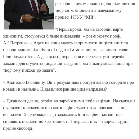
розробила рекомендації щодо підвищення
творчої компоненти в навчальному
процесі НТУУ “КПІ”.
“Перші кроки, які на сьогодні варто
здійснити, стосуються більше викладачів, – розмірковує проф.
А.І.Петренко. – Адже це вони мають запримітити ініціативних та
неординарних підопічних і надати їм можливість розвивати свою
індивідуальність. А для цього, перш за все, переглянути перелік
завдань для студентів, додавши завдання, які виконуються лише при
творчому підході до задачі”.
– Анатолію Івановичу, Ви з розумінням і обґрунтовано говорите про
новації в навчанні. Цікавилися раніше цим напрямом?
– Цікавлюся давно, особливо зарубіжними публікаціями. На сьогодні
є усталені положення про мотивацію студентів до вдосконалення,
визначено й перешкоди, що заважають інноваціям, заходи, що
сприяють посиленню креативності. І перша з них – творча людина
прагне свободи.