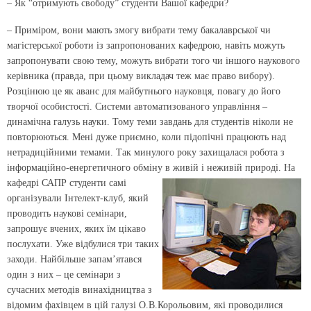
– Як “отримують свободу” студенти Вашої кафедри?
– Приміром, вони мають змогу вибрати тему бакалаврської чи
магістерської роботи із запропонованих кафедрою, навіть можуть
запропонувати свою тему, можуть вибрати того чи іншого наукового
керівника (правда, при цьому викладач теж має право вибору).
Розцінюю це як аванс для майбутнього науковця, повагу до його
творчої особистості. Системи автоматизованого управління –
динамічна галузь науки. Тому теми завдань для студентів ніколи не
повторюються. Мені дуже приємно, коли підопічні працюють над
нетрадиційними темами. Так минулого року захищалася робота з
інформаційно-енергетичного обміну в живій і неживій природі.
На
кафедрі САПР студенти самі
організували Інтелект-клуб, який
проводить наукові семінари,
запрошує вчених, яких їм цікаво
послухати. Уже відбулися три таких
заходи. Найбільше запам’ятався
один з них – це семінари з
сучасних методів винахідництва з
відомим фахівцем в цій галузі О.В.Корольовим, які проводилися