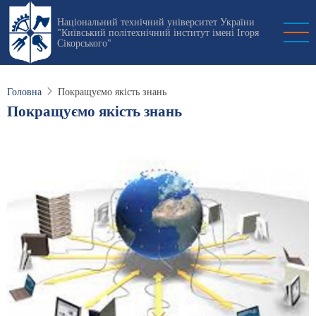
Перейти
Національний технічний університет України
до
"Київський політехнічний інститут імені Ігоря
основного
Сікорського"
вмісту
Головна
Покращуємо якість знань
Покращуємо якість знань