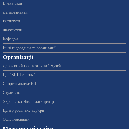
Вчена рада
Департаменти
Інститути
Факультети
Кафедри
Інші підрозділи та організації
Організації
Державний політехнічний музей
ЦТ “КПІ-Телеком”
Спорткомплекс КПІ
Студмісто
Українсько-Японський центр
Центр розвитку кар'єри
Офіс інновацій
Можливості освіти