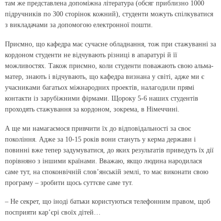
там же представлена допоміжна література (обсяг приблизно 1000
підручників по 300 сторінок кожний), студенти можуть спілкуватися
з викладачами за допомогою електронної пошти.
Приємно, що кафедра має сучасне обладнання, тож при стажуванні за
кордоном студенти не відчувають різниці в апаратурі й її
можливостях. Також приємно, коли студенти поважають свою альма-
матер, знають і відчувають, що кафедра визнана у світі, адже ми є
учасниками багатьох міжнародних проектів, налагодили прямі
контакти із зарубіжними фірмами. Щороку 5-6 наших студентів
проходять стажування за кордоном, зокрема, в Німеччині.
А ще ми намагаємося привчити їх до відповідальності за своє
покоління. Адже за 10-15 років вони стануть у керма держави і
повинні вже тепер задумуватися, до яких результатів приведуть їх дії
порівняно з іншими країнами. Вважаю, якщо людина народилася
саме тут, на споконвічній слов’янській землі, то має виконати свою
програму – зробити щось суттєве саме тут.
– Не секрет, що іноді батьки користуються телефонним правом, щоб
посприяти кар’єрі своїх дітей…