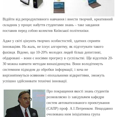
Відійти від репродуктивного навчання і внести творчий, креативний
складник у процес набуття студентами знань – таке завдання
поставив перед собою колектив Київської політехніки.
Адже у світі цінують творчих особистостей, здатних сприяти
інноваціям. На жаль, не існує алгоритму, як підготувати такого
фахівця. Відомо, що 10-20% молодих людей більш допитливі,
обдаровані – вони є носіями прогресу в суспільстві. Ще відсотків 20-
30 можна навчити методам винахідництва. Вони володітимуть
системним підходом до обробки інформації, і хоча не
вирізнятимуться осяянням і епохальними відкриттями, зможуть
успішно здійснювати технічні інновації.
Про покращення якості знань студентів
розмовляємо із завідувачем кафедри
систем автоматизованого проектування
(САПР) проф. А.І.Петренком. Нещодавно
очолювана ним ініціативна група