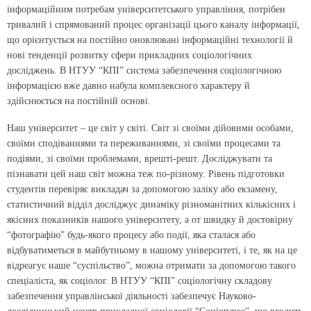
інформаційним потребам університетського управління, потрібен
тривалий і спрямований процес організації цього каналу інформації,
що орієнтується на постійно оновлювані інформаційні технології й
нові тенденції розвитку сфери прикладних соціологічних
досліджень. В НТУУ “КПІ” система забезпечення соціологічною
інформацією вже давно набула комплексного характеру й
здійснюється на постійній основі.
Наш університет – це світ у світі. Світ зі своїми дійовими особами,
своїми сподіваннями та переживаннями, зі своїми процесами та
подіями, зі своїми проблемами, врешті-решт. Досліджувати та
пізнавати цей наш світ можна теж по-різному. Рівень підготовки
студентів перевіряє викладач за допомогою заліку або екзамену,
статистичний відділ досліджує динаміку різноманітних кількісних і
якісних показників нашого університету, а от швидку й достовірну
“фотографію” будь-якого процесу або події, яка сталася або
відбуватиметься в майбутньому в нашому університеті, і те, як на це
відреагує наше “суспільство”, можна отримати за допомогою такого
спеціаліста, як соціолог. В НТУУ “КПІ” соціологічну складову
забезпечення управлінської діяльності забезпечує Науково-