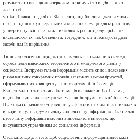
результати є своєрідним дзеркалом, в якому чітко відбиваються і
досягнуті
успіхи, і наявні недоліки. Більш того, подібні дослідження можна
назвати одним з універсальних джерел інформації для керівництва
університету, вони не тільки виявляють різного роду проблеми,
висвітлюючи їх, так би мовити, зсередини, але й показують дієві
засоби для їх вирішення.
Типи соціологічної інформації знаходяться в складній взаємодії,
обумовленій взаємодією теоретичного й емпіричного рівнів у
соціології. Інструментальна інформація містить опис і пояснення
різноманітних конкретних проявів загальних закономірностей,
сформульованих у концептуально-теоретичній інформації.
Концептуально-теоретична інформація визначає логіку і схеми,
відповідно до яких формуються масиви інструментальної інформації.
Практика соціального управління у сфері освіти в більшості випадків
використовує інструментальну соціологічну інформацію. Власне для
цього типу інформації важлива відповідність вимогам, що
висуваються управлінням до соціальної інформації.
Очевидно, що для того, щоб соціологічна інформація відповідала