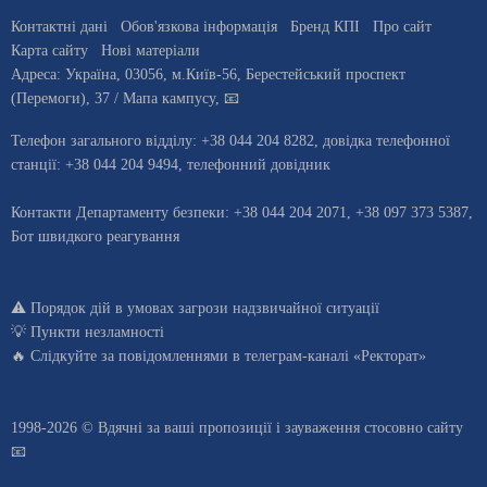
Контактні дані
Обов'язкова інформація
Бренд КПІ
Про сайт
Карта сайту
Нові матеріали
Адреса:
Україна
,
03056
, м.
Київ
-56,
Берестейський проспект
(Перемоги), 37
/ Мапа кампусу
,
📧
Телефон загального відділу:
+38 044 204 8282
, довiдка телефонної
станцiї:
+38 044 204 9494
,
телефонний довідник
Контакти Департаменту безпеки: +38 044 204 2071, +38 097 373 5387,
Бот швидкого реагування
⚠️
Порядок дій в умовах загрози надзвичайної ситуації
💡
Пункти незламності
🔥 Слідкуйте за повідомленнями в
телеграм-каналі «Ректорат»
1998-2026 © Вдячні за ваші
пропозиції і зауваження стосовно сайту
📧