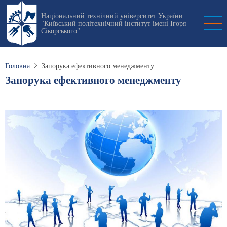
Перейти
Національний технічний університет України
до
"Київський політехнічний інститут імені Ігоря
основного
Сікорського"
вмісту
Головна
Запорука ефективного менеджменту
Запорука ефективного менеджменту