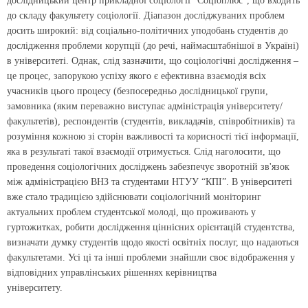
дослідницький центр прикладної соціології “Соціоплюс”, що входить
до складу факультету соціології. Діапазон досліджуваних проблем
досить широкий: від соціально-політичних уподобань студентів до
дослідження проблеми корупції (до речі, наймасштабнішої в Україні)
в університеті. Однак, слід зазначити, що соціологічні дослідження –
це процес, запорукою успіху якого є ефективна взаємодія всіх
учасників цього процесу (безпосередньо дослідницької групи,
замовника (яким переважно виступає адміністрація університету/
факультетів), респондентів (студентів, викладачів, співробітників) та
розуміння кожною зі сторін важливості та корисності тієї інформації,
яка в результаті такої взаємодії отримується. Слід наголосити, що
проведення соціологічних досліджень забезпечує зворотній зв'язок
між адміністрацією ВНЗ та студентами НТУУ “КПІ”. В університеті
вже стало традицією здійснювати соціологічний моніторинг
актуальних проблем студентської молоді, що проживають у
гуртожитках, робити дослідження ціннісних орієнтацій студентства,
визначати думку студентів щодо якості освітніх послуг, що надаються
факультетами. Усі ці та інші проблеми знайшли своє відображення у
відповідних управлінських рішеннях керівництва
університету.