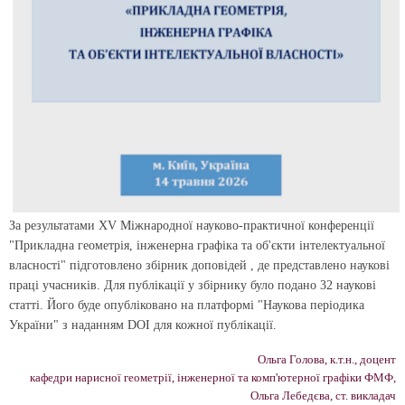
За результатами ХV Міжнародної науково-практичної конференції
"Прикладна геометрія, інженерна графіка та об'єкти інтелектуальної
власності" підготовлено збірник доповідей , де представлено наукові
праці учасників. Для публікації у збірнику було подано 32 наукові
статті. Його буде опубліковано на платформі "Наукова періодика
України" з наданням DOI для кожної публікації.
Ольга Голова, к.т.н., доцент
кафедри нарисної геометрії, інженерної та комп'ютерної графіки ФМФ,
Ольга Лебедєва, ст. викладач