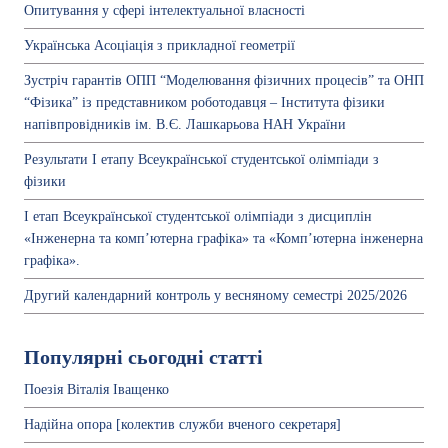
Опитування у сфері інтелектуальної власності
Українська Асоціація з прикладної геометрії
Зустріч гарантів ОПП “Моделювання фізичних процесів” та ОНП
“Фізика” із представником роботодавця – Інститута фізики
напівпровідників ім. В.Є. Лашкарьова НАН України
Результати І етапу Всеукраїнської студентської олімпіади з
фізики
І етап Всеукраїнської студентської олімпіади з дисциплін
«Інженерна та комп’ютерна графіка» та «Комп’ютерна інженерна
графіка».
Другий календарний контроль у весняному семестрі 2025/2026
Популярні сьогодні статті
Поезія Віталія Іващенко
Надійна опора [колектив служби вченого секретаря]