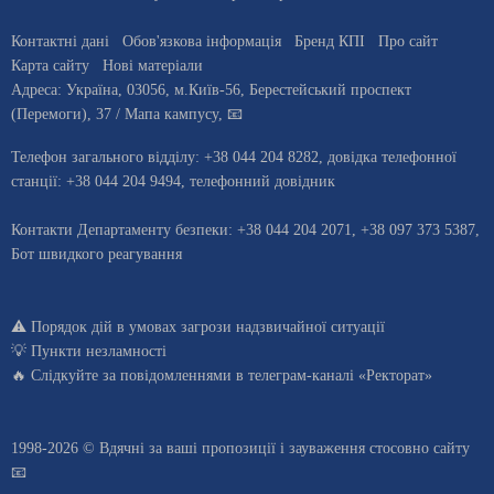
Контактні дані
Обов'язкова інформація
Бренд КПІ
Про сайт
Карта сайту
Нові матеріали
Адреса:
Україна
,
03056
, м.
Київ
-56,
Берестейський проспект
(Перемоги), 37
/ Мапа кампусу
,
📧
Телефон загального відділу:
+38 044 204 8282
, довiдка телефонної
станцiї:
+38 044 204 9494
,
телефонний довідник
Контакти Департаменту безпеки: +38 044 204 2071, +38 097 373 5387,
Бот швидкого реагування
⚠️
Порядок дій в умовах загрози надзвичайної ситуації
💡
Пункти незламності
🔥 Слідкуйте за повідомленнями в
телеграм-каналі «Ректорат»
1998-2026 © Вдячні за ваші
пропозиції і зауваження стосовно сайту
📧