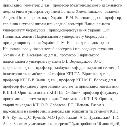
прикладної геометрії: д.т.н., професор Мелітопольського державного
педагогічного університету імені Богдана Хмельницького, академік
Академії ін-женерних наук України В.М. Верещага; д.т.н., професор,
керівник наукової школи прикладної геометрії Національного
університету біоресурсів і природокористування України С.Ф.
Пилипака; доцент Національного університету біоресурсів і
природокористування України Т. М. Воліна; д.т.н., докторант
Національного університета біоресурсів і природокористування
України А.В. Несвідомін; д.т.н., професор Таврійського
національного університету імені В.І. Вернадського Ю.О.
Дорошенко; д.т.н., професор, завідувач кафедри нарисної геометрії,
інженерної та комп'ютерної графіки КПІ Г.А. Вірченко; д.т.н.,
професор КПІ В.В.Ванін; д.т.н., професор КПІ М.П. Волоха; д.т.н.,
професор факультету програмних систем та прикладної математики
КПІ І.В. Ориняк; асистент КПІ П.Б. Олійник; професор факультету
програмних систем та прикладної математики КПІ І.В. Ориняк;
старші викладачі КПІ О.О. Лебедєва, Г.С. Шепель. Разом з
науковцями на конференції доповідали аспіранти та студенти КПІ:
К.А. Кулик, Д.Є. Кучмій, М.О Грабовський, А.С. Пухальський, Н.Є.
Акав. Загалом учасниками конференції було зроблено 16 доповідей,