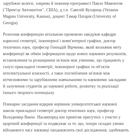
зарубіжні колеги, зокрема й інженер-програмист Павло Мамонтов
("Прем'єр Автоматіон", США), д.т.н. Савелій Кухарець (Vytautas
Magnus University, Kaunas), доцент Тамар Патарія (University of
Georgia).
Розпочав конференцію вітальною промовою завідувач кафедри
нарисної геометрії, інженерної і комп'ютерної графіки, доктор
технічних наук, професор Геннадій Вірченко, який визначив мету
конференції як обмін інформацією щодо нових наукових результатів,
встановлення та розширення зв'язків між ученими, що працюють у
галузі прикладної геометрії, інженерної графіки та об'єктів
інтелектуальної власності, а такоє поглиблення зв'язків між
вітчизняними та зарубіжними навчальними та науковими закладами
й залучення студентів до наукової роботи, розвитку та реалізації
їхнього творчого потенціалу.
Пленарне засідання відкрив керівник університетської наукової
школи прикладної геометрії доктор технічних наук, професор
Володимир Ванін. Насамперед він привітав присутніх з участю у
щорічній конференції та подякував за те, що, попри складні умови
військового часу науковці продовжують свої дослідження, здобувають