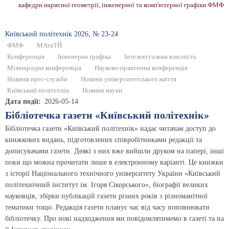
кафедри нарисної геометрії, інженерної та комп'ютерної графіки ФМФ
Київський полiтехнiк 2026, № 23-24
ФМФ
МАтаТЙ
Конференція
Інженерна графіка
Інтелектуальна власність
Міжнародна конференція
Науково-практична конференція
Новини прес-служби
Новини університетського життя
Київський політехнік
Новини науки
Дата події
2026-05-14
Бібліотечка газети «Київський політехнік»
Бібліотечка газети «Київський політехнік» надає читачам доступ до
книжкових видань, підготовлених співробітниками редакції та
дописувачами газети. Деякі з них вже вийшли друком на папері, інші
поки що можна прочитати лише в електронному варіанті. Це книжки
з історії Національного технічного університету України «Київський
політехнічний інститут ім. Ігоря Сікорського», біографії великих
науковців, збірки публікацій газети різних років з різноманітної
тематики тощо. Редакція газети планує час від часу поповнювати
бібліотечку. Про нові надходження ми повідомлятимемо в газеті та на