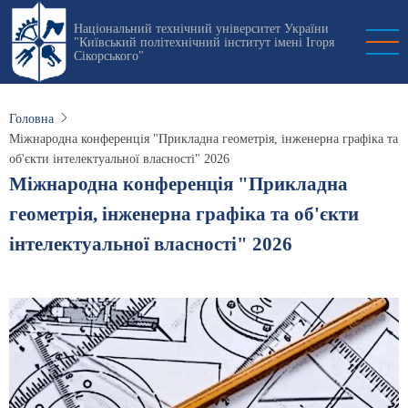
Перейти
Національний технічний університет України
до
"Київський політехнічний інститут імені Ігоря
основного
Сікорського"
вмісту
Головна
Міжнародна конференція "Прикладна геометрія, інженерна графіка та
об'єкти інтелектуальної власності" 2026
Міжнародна конференція "Прикладна
геометрія, інженерна графіка та об'єкти
інтелектуальної власності" 2026