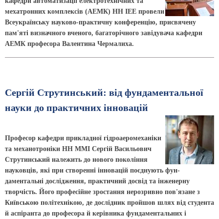
кафедри автоматизації електротехнічних та
мехатронних комплексів (АЕМК) НН ІЕЕ провели
Всеукраїнську науково-практичну конференцію, присвячену
пам'яті визначного вченого, багаторічного завідувача кафедри
АЕМК професора Валентина Чермалиха.
Сергій Струтинський: від фундаментальної
науки до практичних інновацій
Професор кафедри прикладної гідро­аеромеханіки
та механотроніки НН ММІ Сергій Васильович
Струтинський належить до нового покоління
науковців, які при створенні інновацій поєднують фун­
даментальні дослідження, практичний досвід та інженерну
творчість. Його професійне зростання нерозривно пов'язане з
Київською політехнікою, де дослідник пройшов шлях від студента
й аспіранта до професора й керівника фундаментальних і