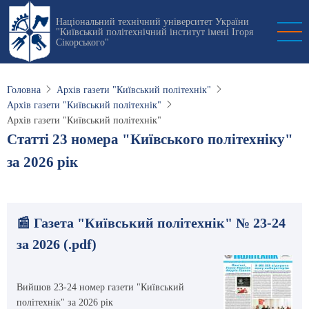
Перейти
Національний технічний університет України
до
"Київський політехнічний інститут імені Ігоря
основного
Сікорського"
вмісту
Головна
Архів газети "Київський політехнік"
Архів газети "Київський політехнік"
Архів газети "Київський політехнік"
Статті 23 номера "Київського політехніку"
за 2026 рік
📰 Газета "Київський політехнік" № 23-24
за 2026 (.pdf)
Вийшов 23-24 номер газети "Київський
політехнік" за 2026 рік