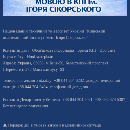
Національний технічний університет України "Київський
політехнічний інститут імені Ігоря Сікорського"
Контактні дані
Обов'язкова інформація
Бренд КПІ
Про сайт
Карта сайту
Нові матеріали
Адреса:
Україна
,
03056
, м.
Київ
-56,
Берестейський проспект
(Перемоги), 37
/ Мапа кампусу
,
📧
Телефон загального відділу:
+38 044 204 8282
, довiдка телефонної
станцiї:
+38 044 204 9494
,
телефонний довідник
Контакти Департаменту безпеки: +38 044 204 2071, +38 097 373 5387,
Бот швидкого реагування
⚠️
Порядок дій в умовах загрози надзвичайної ситуації