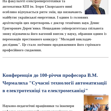
На факультеті електроенерготехніки та
автоматики КПІ ім. Ігоря Сікорського нині
особливо відчувається ритм змін, що визначають
майбутнє української енергетики. І одним із головних
архітекторів цих перетворень є доктор технічних наук Денис
Григорович Дерев'янко. Нещодавно університетська спільнота
знову відзначила його вагомий внесок у науку, обравши одним із
переможців престижного конкурсу "Молодий викладач-
дослідник". Це стало логічним продовженням його стрімкого
професійного сходження.
Конференція до 100-річчя професора В.М.
Чермалиха "Сучасні технології автоматизації
в електротехніці та електромеханіці"
Науково-педагогічні працівники та інженери