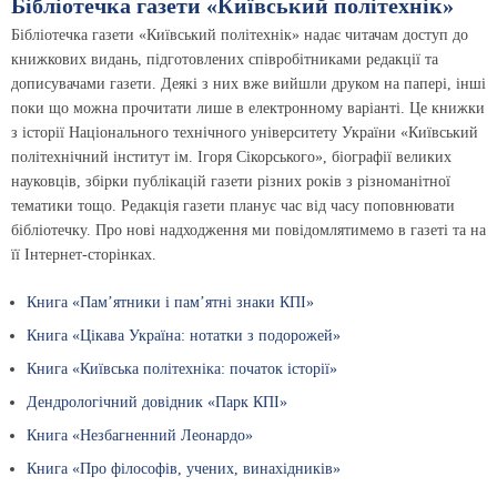
Бібліотечка газети «Київський політехнік»
Бібліотечка газети «Київський політехнік» надає читачам доступ до
книжкових видань, підготовлених співробітниками редакції та
дописувачами газети. Деякі з них вже вийшли друком на папері, інші
поки що можна прочитати лише в електронному варіанті. Це книжки
з історії Національного технічного університету України «Київський
політехнічний інститут ім. Ігоря Сікорського», біографії великих
науковців, збірки публікацій газети різних років з різноманітної
тематики тощо. Редакція газети планує час від часу поповнювати
бібліотечку. Про нові надходження ми повідомлятимемо в газеті та на
її Інтернет-сторінках.
Книга «Пам’ятники і пам’ятні знаки КПІ»
Книга «Цікава Україна: нотатки з подорожей»
Книга «Київська політехніка: початок історії»
Дендрологічний довідник «Парк КПІ»
Книга «Незбагненний Леонардо»
Книга «Про філософів, учених, винахідників»