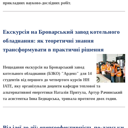
прикладних науково-дослідних робіт.
Екскурсія на Броварський завод котельного
обладнання: як теоретичні знання
трансформувати в практичні рішення
Нещодавня екскурсія на Броварський завод
котельного обладнання (БЗКО) "Арденз" для 14
студентів від першого до четвертого курсів НН
ІАТЕ, яку організували доценти кафедри теплової та
альтернативної енергетики Наталія Притула, Артур Рачинський
та асистентка Інна Беднар­ська, тривала протягом двох годин.
Від ідеї до дії: енергоефективність по-данськи