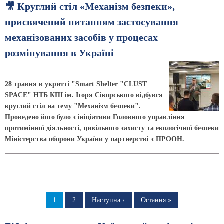
🎥 Круглий стіл «Механізм безпеки»,
присвячений питанням застосування
механізованих засобів у процесах
розмінування в Україні
28 травня в укритті "Smart Shelter "CLUST
SPACE" НТБ КПІ ім. Ігоря Сікорського відбувся
круглий стіл на тему "Механізм безпеки".
Проведено його було з ініціативи Головного управління
протимінної діяльності, цивільного захисту та екологічної безпеки
Міністерства оборони України у партнерстві з ПРООН.
Розбивка
на
Сторінка
1
Сторінка
2
Наступна
Наступна ›
Остання
Остання »
сторінка
сторінка
сторінки