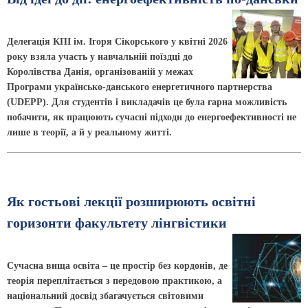
Делегація КПІ ім. Ігоря Сікорського у квітні 2026
року взяла участь у навчальній поїздці до
Королівства Данія, організованій у межах
Програми українсько-данського енергетичного партнерства
(UDEPP). Для студентів і викладачів це була гарна можливість
побачити, як працюють сучасні підходи до енергоефективності не
лише в теорії, а й у реальному житті.
Як гостьові лекції розширюють освітні
горизонти факультету лінгвістики
Сучасна вища освіта – це простір без кордонів, де
теорія переплітається з передовою практикою, а
національний досвід збагачується світовими