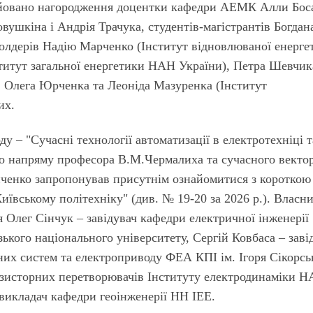
іційовано нагородження доцентки кафедри АЕМК Алли Бос
ушкіна і Андрія Трачука, студентів-магістрантів Богдан
холдерів Надію Марченко (Інститут відновлюваної енерге
титут загальної енергетики НАН України), Петра Шевчик
 Олега Юрченка та Леоніда Мазуренка (Ін­сти­тут
их.
у – "Сучасні технології автоматизації в електротехніці т
ого напряму професора В.М.Чермалиха та сучасного векто
ченко запропонував присутнім ознайо­митися з короткою
и­ївському політехніку" (див. № 19-20 за 2026 р.). Власн
 Олег Сінчук – завідувач кафедри електричної інженерії
ького національного університету, Сергій Ковбаса – заві
них систем та електроприводу ФЕА КПІ ім. Ігоря Сікорсь
анзисторних перетворювачів Інституту електродинаміки 
викладач кафедри геоінженерії НН ІЕЕ.