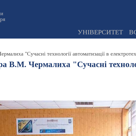
ни
оря
УНІВЕРСИТЕТ
В
ермалиха "Сучасні технології автоматизації в електротех
а В.М. Чермалиха "Сучасні технолог