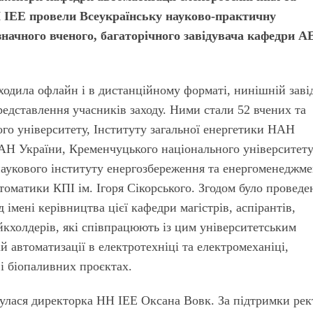
ІЕЕ провели Всеукраїнську науково-практичну
значного вченого, багаторічного завідувача кафедри 
ходила офлайн і в дистанційному форматі, ни­ніш­ній заві
редставлення учасників заходу. Ними стали 52 вчених та
ого університету, Інституту загальної енергетики НАН
АН України, Кременчуцького національного університет
наукового інституту енергозбереження та енергоменеджме
томатики КПІ ім. Ігоря Сікорського. Згодом було проведе
імені керівництва цієї кафедри магістрів, аспірантів,
йкхолдерів, які співпрацюють із цим університетським
й автоматизації в електротехніці та електромеханіці,
і біопаливних проєктах.
нулася директорка НН ІЕЕ Оксана Вовк. За підтримки рек