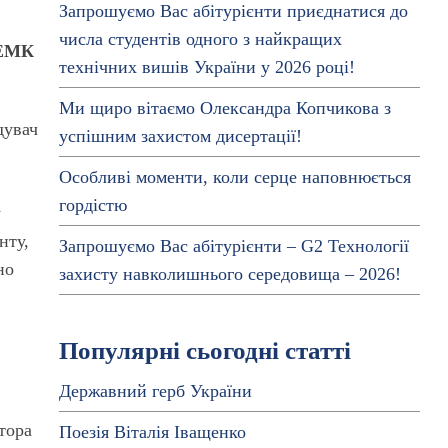
Запрошуємо Вас абітурієнти приєднатися до
числа студентів одного з найкращих
АЕМК
технічних вишів України у 2026 році!
Ми щиро вітаємо Олександра Копчикова з
дувач
успішним захистом дисертації!
Особливі моменти, коли серце наповнюється
гордістю
у
нту,
Запрошуємо Вас абітурієнти – G2 Технології
но
захисту навколишнього середовища – 2026!
Популярні сьогодні статті
Державний герб України
тора
Поезія Віталія Іващенко