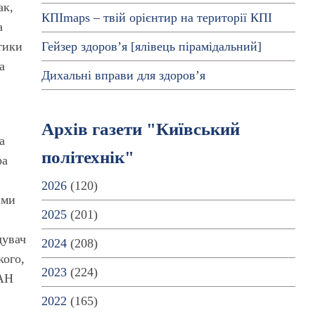
ак,
КПІmaps – твій орієнтир на території КПІ
а
Гейзер здоров’я [ялівець пірамідальний]
тики
а
Дихальні вправи для здоров’я
Архів газети "Київський
а
політехнік"
ра
2026
(120)
ими
2025
(201)
дувач
2024
(208)
кого,
2023
(224)
НАН
2022
(165)