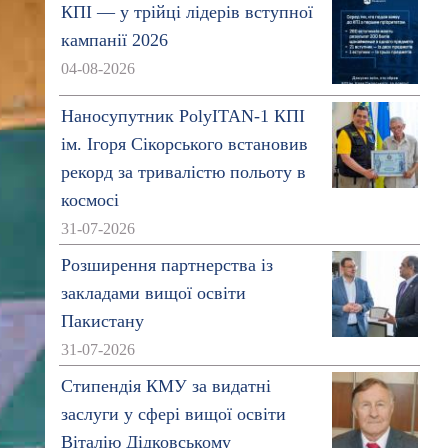
КПІ — у трійці лідерів вступної
кампанії 2026
04-08-2026
Наносупутник PolyITAN-1 КПІ
ім. Ігоря Сікорського встановив
рекорд за тривалістю польоту в
космосі
31-07-2026
Розширення партнерства із
закладами вищої освіти
Пакистану
31-07-2026
Стипендія КМУ за видатні
заслуги у сфері вищої освіти
Віталію Дідковському