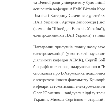
та Вченої ради університету було ін
аспірантів кафедри АЕМК Віталія Коров
Гомзіка і Катерину Самчинську, стейк
НАН України), Артура Запорожця (Інс
(компанія "Шнейдер Елекрік Україна"),
електродинаміки НАН України) та інш
Нагадавши присутнім повну назву заход
елек­тромеханіці" (у контексті науков
діяльності кафедри АЕМК), Сергій Бой
біографією вченого, надрукованою в "К
спогадами про В.Чермалиха поділилися
електротехнічного факультету Криворіз
кафедри автоматизації електромеханіч
Олег Юрченко – завідувач відділу тр
України, Микола Сергієнко – старший 