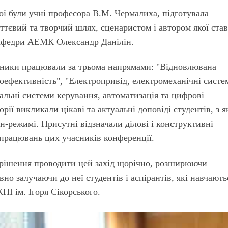
кої були учні професора В.М. Чермалиха, підготувала
ттєвий та творчий шлях, сценаристом і автором якої ста
 кафедри АЕМК Олександр Данілін.
асники працювали за трьома напрямами: "Відновлювана
гоефективність", "Електро­привід, електромеханічні систе
альні системи керування, автоматизація та цифрові
орії викликали цікаві та актуальні доповіді студентів, з 
йн-режимі. Присутні відзначали ділові і конструктивні
апрацювань цих учасників конференції.
 рішення проводити цей захід щорічно, розширюючи
вно залучаючи до неї студентів і аспірантів, які навчають
ПІ ім. Ігоря Сікорського.