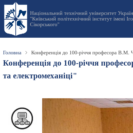
Перейти
до
Національний технічний університет Украї
"Київський політехнічний інститут імені Іг
основного
Сікорського"
вмісту
Головна
Конференція до 100-річчя професора В.М. Ч
Конференція до 100-річчя професор
та електромеханіці"