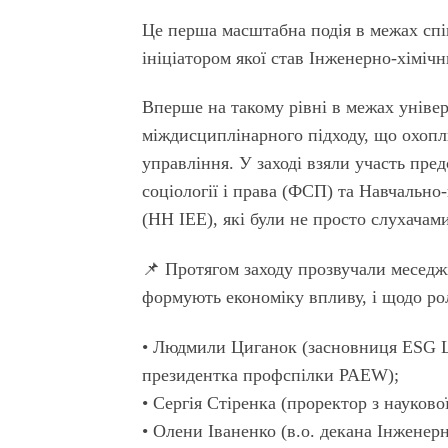
Це перша масштабна подія в межах спі
ініціатором якої став Інженерно-хіміч
Вперше на такому рівні в межах уніве
міждисциплінарного підходу, що охоплю
управління. У заході взяли участь пре
соціології і права (ФСП) та Навчальн
(НН ІЕЕ), які були не просто слухачами
📌 Протягом заходу прозвучали меседжі
формують економіку впливу, і щодо рол
• Людмили Циганок (засновниця ESG Li
президентка профспілки PAEW);
• Сергія Стіренка (проректор з науково
• Олени Іваненко (в.о. декана Інженер