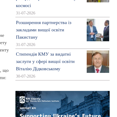
космосі
31-07-2026
Розширення партнерства із
закладами вищої освіти
сне
Пакистану
тету
31-07-2026
менту
Стипендія КМУ за видатні
заслуги у сфері вищої освіти
Віталію Дідковському
х, що
30-07-2026
пи: