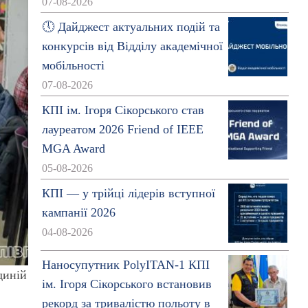
07-08-2026
🕔 Дайджест актуальних подій та
конкурсів від Відділу академічної
мобільності
07-08-2026
КПІ ім. Ігоря Сікорського став
лауреатом 2026 Friend of IEEE
MGA Award
05-08-2026
КПІ — у трійці лідерів вступної
кампанії 2026
04-08-2026
Наносупутник PolyITAN-1 КПІ
диній
ім. Ігоря Сікорського встановив
рекорд за тривалістю польоту в