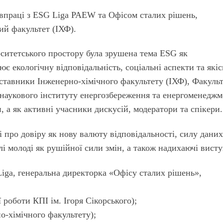
впраці з ESG Liga PAEW та Офісом сталих рішень,
ний факультет (ІХФ).
рситетського простору була зрушена тема ESG як
є екологічну відповідальність, соціальні аспекти та які
дставники Інженерно-хімічного факультету (ІХФ), Факуль
о-наукового інституту енергозбереження та енергоменедж
, а як активні учасники дискусій, модератори та спікери.
 про довіру як нову валюту відповідальності, силу дани
і молоді як рушійної сили змін, а також надихаючі висту
ga, генеральна директорка «Офісу сталих рішень»,
ї роботи КПІ ім. Ігоря Сікорського);
но-хімічного факультету);