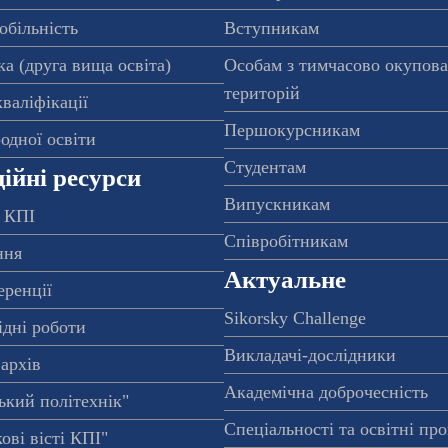
обільність
Вступникам
а (друга вища освіта)
Особам з тимчасово окупов
територій
валіфікації
Першокурсникам
одної освіти
Студентам
ійні ресурси
Випускникам
 КПІ
Співробітникам
ння
Актуальне
еренції
Sikorsky Challenge
ідні роботи
Викладачі-дослідники
архів
Академічна доброчесність
ький політехнік"
Спеціальності та освітні пр
ові вісті КПІ"