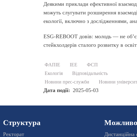
Деякими приклади ефективної взаємод
можуть слугувати розширення взаємодії
екології, включно з дослідженнями, ан
ESG-REBOOT довів: молодь — не об’єкт
стейкхолдерів сталого розвитку в осві
ФАПІЕ
ІЕЕ
ФСП
Екологія
Відповідальність
Новини прес-служби
Новини університ
Дата події
2025-05-03
Структура
Можливос
Ректорат
Дистанційна 