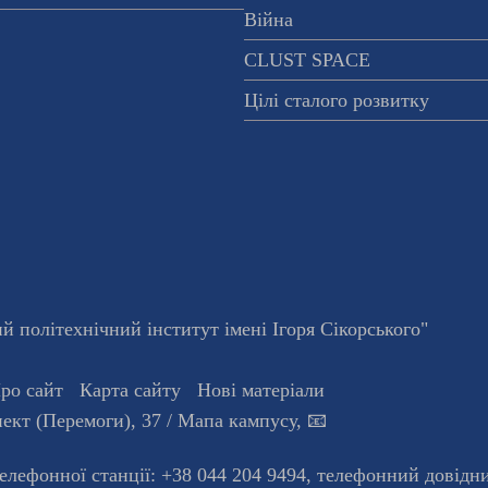
Війна
CLUST SPACE
Цілі сталого розвитку
 політехнічний інститут імені Ігоря Сікорського"
ро сайт
Карта сайту
Нові матеріали
ект (Перемоги), 37
/ Мапа кампусу
,
📧
телефонної станцiї:
+38 044 204 9494
,
телефонний довідн