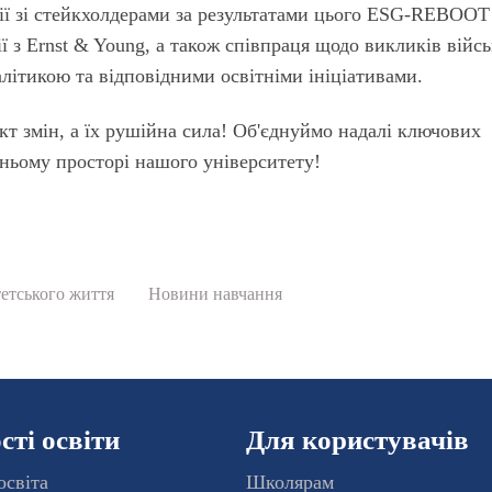
ії зі стейкхолдерами за результатами цього ESG-REBOOT
 з Ernst & Young, а також співпраця щодо викликів війсь
алітикою та відповідними освітніми ініціативами.
 змін, а їх рушійна сила! Об'єднуймо надалі ключових
тньому просторі нашого університету!
етського життя
Новини навчання
ті освіти
Для користувачів
освіта
Школярам