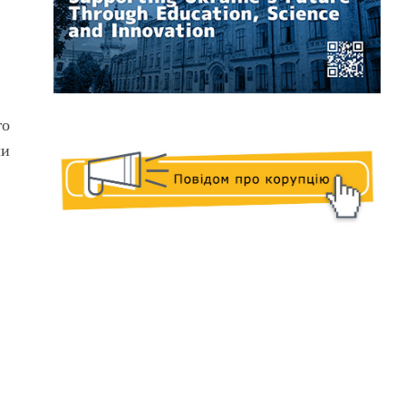
го
ли