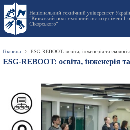
Перейти
до
Національний технічний університет Украї
"Київський політехнічний інститут імені Іг
основного
Сікорського"
вмісту
Головна
ESG-REBOOT: освіта, інженерія та екологія
ESG-REBOOT: освіта, інженерія та