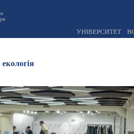
ни
оря
УНІВЕРСИТЕТ
В
 екологія