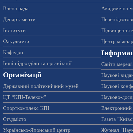
Вчена рада
Академічна м
Департаменти
Перепідготовк
Інститути
Підвищення к
Факультети
Центр міжнар
Інформац
Кафедри
Інші підрозділи та організації
Сайти мережі
Організації
Наукові вида
Державний політехнічний музей
Наукові конф
ЦТ “КПІ-Телеком”
Науково-досл
Спорткомплекс КПІ
Електронний 
Студмісто
Газета "Київс
Українсько-Японський центр
Журнал "Наук