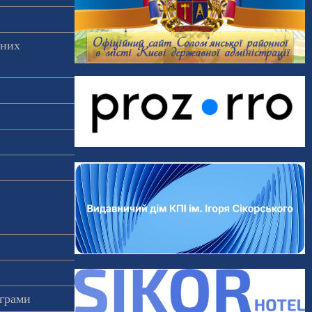
аних
ограми