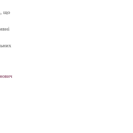
о, що
тивні
льних
нович