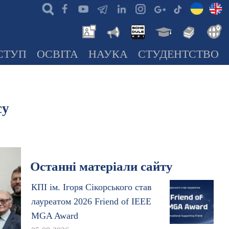
СТУП
ОСВІТА
НАУКА
СТУДЕНТСТВО
су
Останні матеріали сайту
КПІ ім. Ігоря Сікорського став
лауреатом 2026 Friend of IEEE
MGA Award