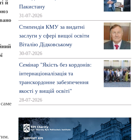
ті й
Пакистану
оюз
31-07-2026
овано
Стипендія КМУ за видатні
заслуги у сфері вищої освіти
Віталію Дідковському
йний
30-07-2026
ї
Семінар "Якість без кордонів:
інтернаціоналізація та
транскордонне забезпечення
якості у вищій освіті"
28-07-2026
 саме
,
гим.