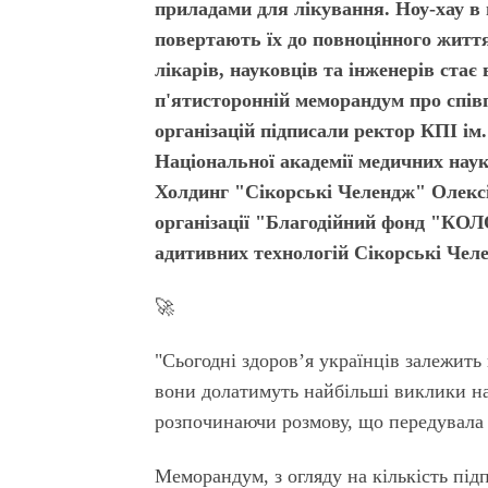
приладами для лікування. Ноу-хау в 
повертають їх до повноцінного життя
лікарів, науковців та інженерів ста
п'ятисторонній меморандум про спів
організацій підписали ректор КПІ ім
Національної академії медичних нау
Холдинг "Сікорські Челендж" Олексі
організації "Благодійний фонд "КО
адитивних технологій Сікорські Чел
🚀
"Сьогодні здоров’я українців залежить
вони долатимуть найбільші виклики на
розпочинаючи розмову, що передувала
Меморандум, з огляду на кількість підп