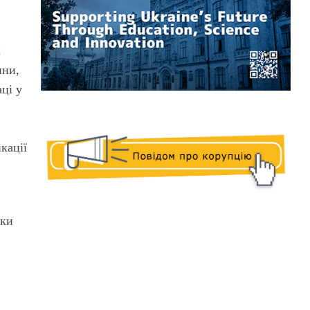
х
ини,
ці у
кації
вки