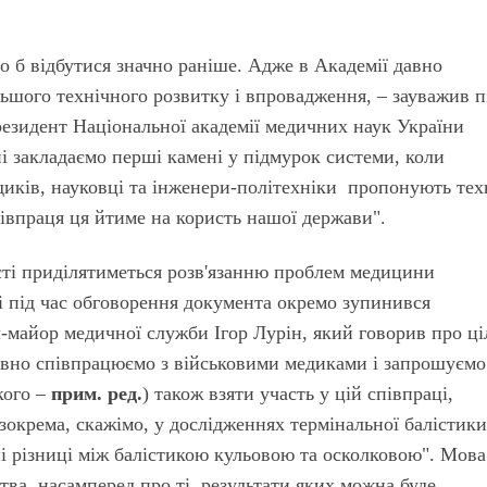
о б відбутися значно раніше. Адже в Академії давно
льшого технічного розвитку і впровадження, – зауважив п
резидент Національної академії медичних наук України
 закладаємо перші камені у підмурок системи, коли
диків, науковці та інженери-політехніки пропонують тех
півпраця ця йтиме на користь нашої держави".
ксті приділятиметься розв'язанню проблем медицини
ці під час обговорення документа окремо зупинився
майор медичної служби Ігор Лурін, який говорив про ц
тивно співпрацюємо з військовими медиками і запрошуємо
ького –
прим. ред.
)
також взяти участь у цій співпраці,
зокрема, скажімо, у дослідженнях термінальної балістик
нні різниці між балістикою кульовою та осколковою". Мова
ва, насамперед про ті, результати яких можна буде