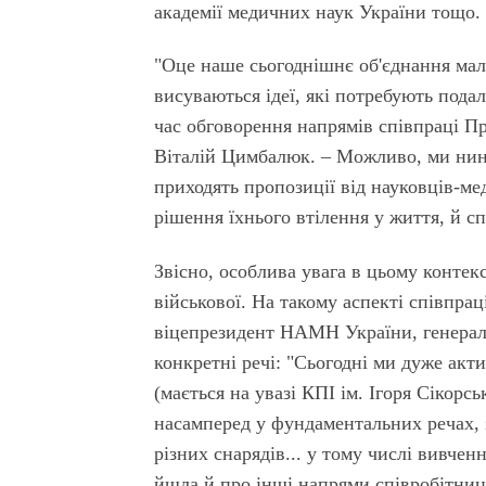
академії медичних наук України тощо.
"Оце наше сьогоднішнє об'єднання мал
висуваються ідеї, які потребують пода
час обговорення напрямів співпраці П
Віталій Цимбалюк. – Можливо, ми нині
приходять пропозиції від науковців-ме
рішення їхнього втілення у життя, й с
Звісно, особлива увага в цьому конте
військової. На такому аспекті співпра
віцепрезидент НАМН України, генерал-
конкретні речі: "Сьогодні ми дуже ак
(мається на увазі КПІ ім. Ігоря Сікорс
насамперед у фундаментальних речах, 
різних снарядів... у тому числі вивче
йшла й про інші напрями співробітницт