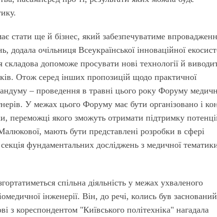
тику.
є стати ще й бізнес, який забезпечуватиме впровадженн
ь, додала очільниця Всеукраїнської інноваційної екосис
я складова допоможе просувати нові технології й виводит
иків. Отож серед інших пропозицій щодо практичної
рандуму – проведення в травні цього року Форуму медичн
тнерів. У межах цього Форуму має бути організовано і ко
ки, переможці якого зможуть отримати підтримку потенц
 Малюкової, мають бути представлені розробки в сфері
секція фундаментальних досліджень з медичної тематики
озгортатиметься спільна діяльність у межах ухваленого
іомедичної інженерії. Він, до речі, колись був засновани
ві з кореспондентом "Київського політехніка" нагадала