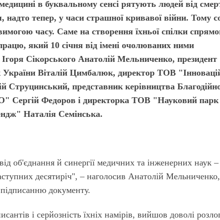
медицині в буквальному сенсі рятують людей від смер
, надто тепер, у часи страшної кривавої війни. Тому с
є вимогою часу. Саме на створення їхньої спілки спрям
працю, який 10 січня від імені очолюваних ними
. Ігоря Сікорського Анатолій Мельниченко, президент
к України Віталій Цимбалюк, директор ТОВ "Інноваці
й Струцинський, представник керівництва Благодійно
ЛО" Сергій Федоров і директорка ТОВ "Науковий парк
ендж" Наталія Семінська.
 від об'єднання й синергії медичних та інженерних наук –
ступних десятиріч", – наголосив Анатолій Мельниченко
 підписанню документу.
исантів і серйозність їхніх намірів, вийшов доволі розло