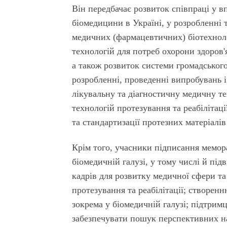
Він передбачає розвиток співпраці у в
біомедицини в Україні, у розробленні
медичних (фармацевтичних) біотехноло
технологій для потреб охорони здоров
а також розвиток системи громадського
розробленні, проведенні випробувань 
лікувальну та діагностичну медичну тех
технологій протезування та реабілітац
та стандартизації протезних матеріалі
Крім того, учасники підписання мемор
біомедичній галузі, у тому числі й пі
кадрів для розвитку медичної сфери та 
протезування та реабілітації; створен
зокрема у біомедичній галузі; підтримц
забезпечувати пошук перспективних на