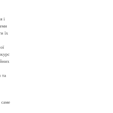
я і
теми
и їх
ої
нкурс
ійних
 та
й саме