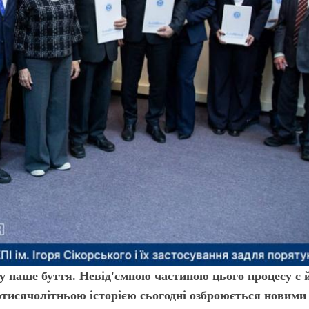
 у наше буття. Невід'ємною частиною цього процесу є 
тотисячолітньою історією сьогодні озброюється новими