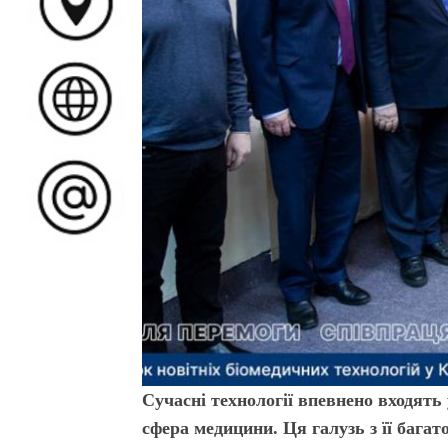
Сучасні технології впевнено входять
сфера медицини. Ця галузь з її бага