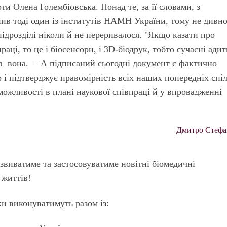
ти Олена Голембіовська. Понад те, за її словами, з
пив тоді один із інститутів НАМН України, тому не дивн
ідрозділі ніколи й не переривалося. "Якщо казати про
аці, то це і біосенсори, і 3D-біодрук, тобто сучасні ади
іла вона. – А підписаний сьогодні документ є фактично
о і підтверджує правомірність всіх наших попередніх спі
можливості в плані наукової співпраці й у впровадженні
Дмитро Стефа
звиватиме та застосовуватиме новітні біомедичні
 життів!
 виконуватимуть разом із: