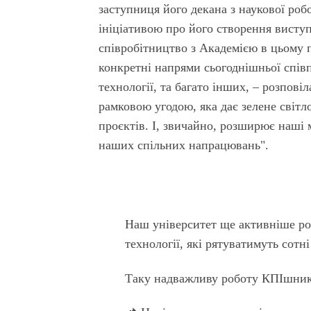
заступниця його декана з наукової робо
ініціативою про його створення висту
співробітництво з Академією в цьому п
конкретні напрями сьогоднішньої співпр
технології, та багато інших, – розпов
рамковою угодою, яка дає зелене світл
проєктів. І, звичайно, розширює наші 
наших спільних напрацювань".
Наш університет ще активніше ро
технології, які рятуватимуть сотні
Таку надважливу роботу КПІшники