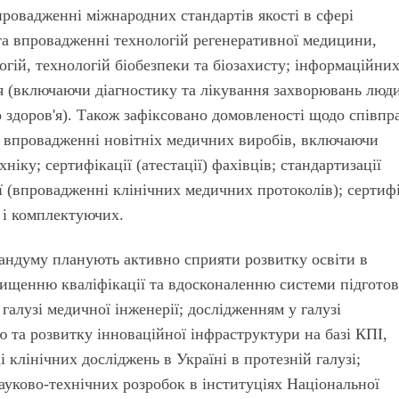
провадженні міжнародних стандартів якості в сфері
 та впровадженні технологій регенеративної медицини,
гій, технологій біобезпеки та біозахисту; інформаційни
'я (включаючи діагностику та лікування захворювань люд
 здоров'я). Також зафіксовано домовленості щодо співпра
і впровадженні новітніх медичних виробів, включаючи
ніку; сертифікації (атестації) фахівців; стандартизації
ії (впровадженні клінічних медичних протоколів); сертифі
в і комплектуючих.
андуму планують активно сприяти розвитку освіти в
двищенню кваліфікації та вдосконаленню системи підгото
галузі медичної інженерії; дослідженням у галузі
ню та розвитку інноваційної інфраструктури на базі КПІ,
і клінічних досліджень в Україні в протезній галузі;
уково-технічних розробок в інституціях Національної