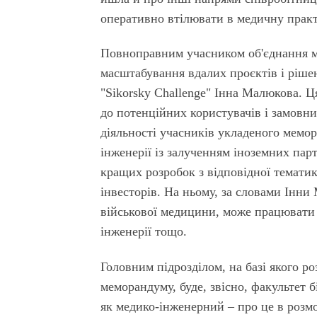
оперативно втілювати в медичну прак
Повноправним учасником об'єднання ма
масштабування вдалих проєктів і рішен
"Sikorsky Challenge" Інна Малюкова. Ц
до потенційних користувачів і замовн
діяльності учасників укладеного мемо
інженерії із залученням іноземних пар
кращих розробок з відповідної темати
інвесторів. На ньому, за словами Інни
військової медицини, може працювати 
інженерії тощо.
Головним підрозділом, на базі якого р
меморандуму, буде, звісно, факультет б
як медико-інженерний – про це в розмо