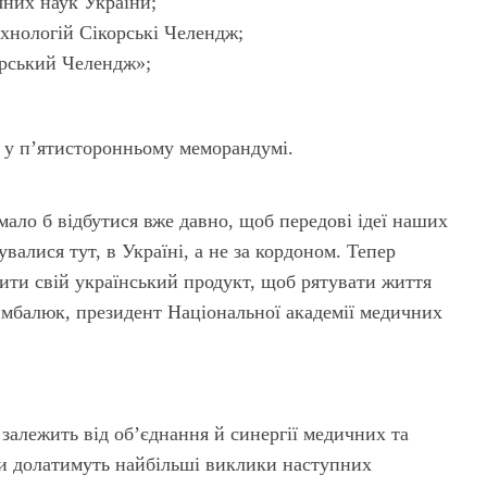
них наук України;
хнологій Сікорські Челендж;
орський Челендж»;
 у п’ятисторонньому меморандумі.
ало б відбутися вже давно, щоб передові ідеї наших
увалися тут, в Україні, а не за кордоном. Тепер
ити свій український продукт, щоб рятувати життя
мбалюк, президент Національної академії медичних
 залежить від обʼєднання й синергії медичних та
и долатимуть найбільші виклики наступних