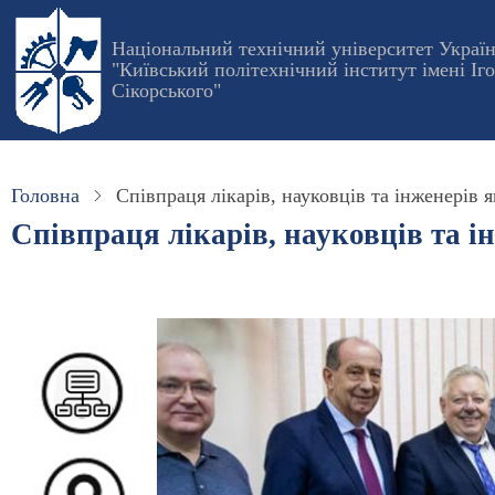
Перейти
до
Національний технічний університет Украї
"Київський політехнічний інститут імені Іг
основного
Сікорського"
вмісту
Головна
Співпраця лікарів, науковців та інженерів я
Співпраця лікарів, науковців та і