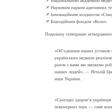
📌 Національною академією медич
📌 Науковим парком адитивних те
📌 Інноваційним холдингом «Сік
📌 Благодійним фондом «Коло».
Подальшу співпрацю затверджено
«Обʼєднання наших установ м
українських медиків реалізов
разом з вами ми зможемо роб
наших людей», — Віталій Ци
наук України.
«Сьогодні здоровʼя українців
інженерних наук — саме вон