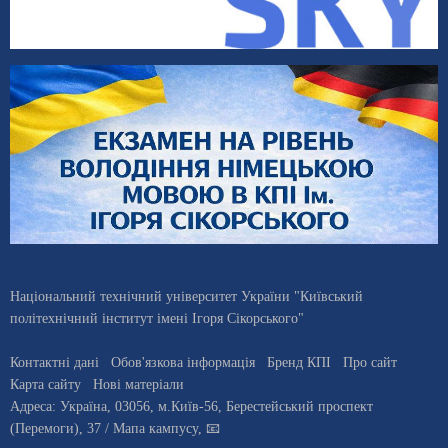
Національний технічний університет України "Київський
політехнічний інститут імені Ігоря Сікорського"
Контактні дані
Обов'язкова інформація
Бренд КПІ
Про сайт
Карта сайту
Нові матеріали
Адреса:
Україна
,
03056
, м.
Київ
-56,
Берестейський проспект
(Перемоги), 37
/ Мапа кампусу
,
📧