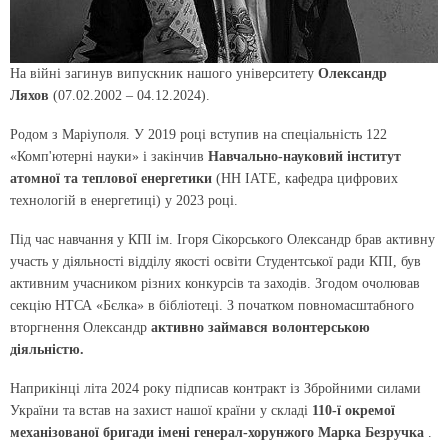
На війні загинув випускник нашого університету
Олександр
Ляхов
(07.02.2002 – 04.12.2024).
Родом з Маріуполя. У 2019 році вступив на спеціальність 122
«Комп'ютерні науки» і закінчив
Навчально-науковий інститут
атомної та теплової енергетики
(НН ІАТЕ, кафедра цифрових
технологій в енергетиці) у 2023 році.
Під час навчання у КПІ ім. Ігоря Сікорського Олександр брав активну
участь у діяльності відділу якості освіти Студентської ради КПІ, був
активним учасником різних конкурсів та заходів. Згодом очолював
секцію НТСА «Бєлка» в бібліотеці. З початком повномасштабного
вторгнення Олександр
активно займався волонтерською
діяльністю.
Наприкінці літа 2024 року підписав контракт із Збройними силами
України та встав на захист нашої країни у складі
110-ї окремої
механізованої бригади імені генерал-хорунжого Марка Безручка
.