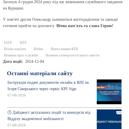
Загинув 4 грудня 2024 року під час виконання службового завдання
на Курщині.
У пам'яті друзів Олександр залишиться життєрадісним та завжди
готовим прийти на допомогу.
Вічна пам'ять та слава Герою!
ІАТЕ
ЦТЕ
Вічна пам'ять
Війна
Випускники КПІ
Новини прес-служби
Новини університетського життя
Дата події
2024-12-04
Останні матеріали сайту
Інструкція подачі документів онлайн в КПІ ім.
Ігоря Сікорського через сервіс KPI Sign
07-08-2026
🕔 Дайджест актуальних подій та конкурсів від
Відділу академічної мобільності
07-08-2026