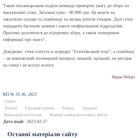
Такою писанкарською подією команда привертає увагу до збору на
маскувальні сітки. Загальна сума – 80 000 грн. Це кошти на
закупівлю основи та спанбонду на місяць роботи сіткарів. Далі сітки
передають багатьом знаним і навіть неафішованим підрозділам.
Просимо долучитися до підтримки збору, а також поширення
інформації про нього".
Довідково: сітки плетуть в осередку "Голосіївський птах", а спанбонд
– це компактний полімерний матеріал, міцний, щільний, не вигорає
на сонці і не всотує вологу.
Надія Ліберт
КП № 35-36, 2023
Глобус
Туризм
Гірський туризм
Рекорд
Традиції
Київський політехнік
Новини університетського життя
Дата події
2023-02-27
Останні матеріали сайту