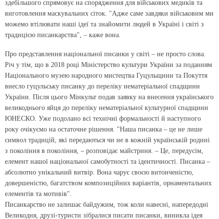
здебільшого спрямовує на спорядження для військових медиків та
виготовлення маскувальних сіток. "Адже саме завдяки військовим ми
можемо втілювати наші ідеї та знайомити людей в Україні і світі з
традицією писанкарства", – каже вона.
Про представлення національної писанки у світі – не просто слова.
Річ у тім, що в 2018 році Міністерство культури України за поданням
Національного музею народного мистецтва Гуцульщини та Покуття
внесло гуцульську писанку до переліку нематеріальної спадщини
України. Після цього Мінкульт подав заявку на внесення українського
великоднього яйця до переліку нематеріальної культурної спадщини
ЮНЕСКО. Уже подолано всі технічні формальності й наступного
року очікуємо на остаточне рішення. "Наша писанка – це не лише
символ традицій, які передаються чи не в кожній українській родині
з покоління в покоління, – розповідає майстриня. – Це, передусім,
елемент нашої національної самобутності та ідентичності. Писанка –
абсолютно унікальний витвір. Вона чарує своєю витонченістю,
довершеністю, багатством композиційних варіантів, орнаментальних
елементів та мотивів".
Писанкарство не залишає байдужим, тож коли навесні, напередодні
Великодня, друзі-туристи зібралися писати писанки, виникла ідея