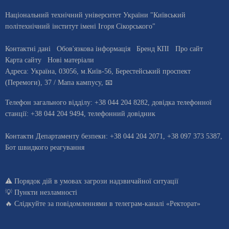
Національний технічний університет України "Київський
політехнічний інститут імені Ігоря Сікорського"
Контактні дані
Обов'язкова інформація
Бренд КПІ
Про сайт
Карта сайту
Нові матеріали
Адреса:
Україна
,
03056
, м.
Київ
-56,
Берестейський проспект
(Перемоги), 37
/ Мапа кампусу
,
📧
Телефон загального відділу:
+38 044 204 8282
, довiдка телефонної
станцiї:
+38 044 204 9494
,
телефонний довідник
Контакти Департаменту безпеки: +38 044 204 2071, +38 097 373 5387,
Бот швидкого реагування
⚠️
Порядок дій в умовах загрози надзвичайної ситуації
💡
Пункти незламності
🔥 Слідкуйте за повідомленнями в
телеграм-каналі «Ректорат»