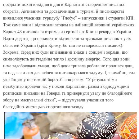
поєднати похід вихідного дня в Карпати зі створенням писаних
оберегів. Активними та досвідченими в туризмі й писанкарстві
виявилися учасники турклубу "Глобус" – випускники і студенти КПІ.
Тож саме вони і відписали згодом на найвищій вершині українських
Карпат 43 писанки та отримали сертифікат Книги рекордів України.
Варто додати, що орнаменти відтворено за зразками писанок з усіх
областей України (крім Криму, бо там не створювали писанок).
Зокрема, серед них були впізнаванні знаки з сонцем і зорями, що
символізують життєдайне тепло і космічну енергію. Того дня вони
наче задобрювали хмари, щоб доки тривала робота не пролився дощ,
та надавали сил для втілення писанкарського задуму. І, звичайно, сил
українцям у невтомній боротьбі з ворогом. "У результаті ми
незабутньо провели час у поході Карпатами, разом з однодумцями
розписали писанки на Говерлі та привернули увагу до благодійного
збору на маскувальні сітки", – підсумували учасники того
благодійно-мистецько-спортивного заходу.