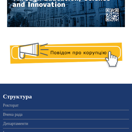
Структура
Ректорат
Вчена рада
Департаменти