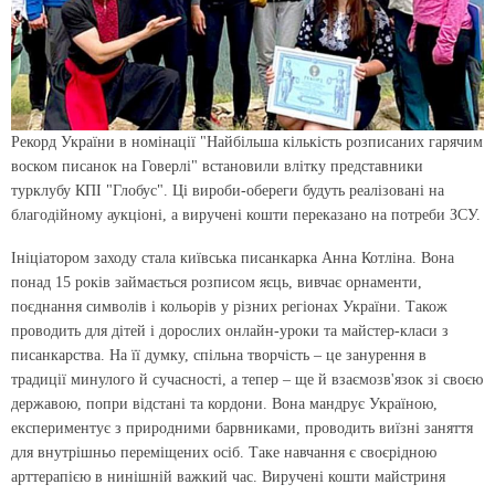
Рекорд України в номінації "Найбільша кількість розписаних гарячим
воском писанок на Говерлі" встановили влітку представники
турклубу КПІ "Глобус". Ці вироби-обереги будуть реалізовані на
благодійному аукціоні, а виручені кошти переказано на потреби ЗСУ.
Ініціатором заходу стала київська писанкарка Анна Котліна. Вона
понад 15 років займається розписом яєць, вивчає орнаменти,
поєднання символів і кольорів у різних регіонах України. Також
проводить для дітей і дорослих онлайн-уроки та майстер-класи з
писанкарства. На її думку, спільна творчість – це занурення в
традиції минулого й сучасності, а тепер – ще й взаємозв'язок зі своєю
державою, попри відстані та кордони. Вона мандрує Україною,
експериментує з природними барвниками, проводить виїзні заняття
для внутрішньо переміщених осіб. Таке навчання є своєрідною
арттерапією в нинішній важкий час. Виручені кошти майстриня