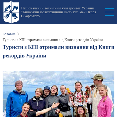
Перейти
Національний технічний університет України
до
"Київський політехнічний інститут імені Ігоря
основного
Сікорського"
вмісту
Головна
Туристи з КПІ отримали визнання від Книги рекордів України
Туристи з КПІ отримали визнання від Книги
рекордів України