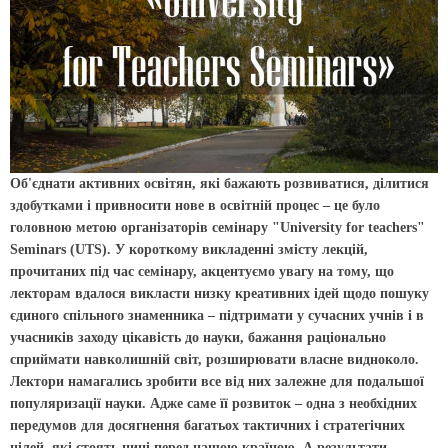
Об'єднати активних освітян, які бажають розвиватися, ділитися
здобутками і привносити нове в освітній процес – це було
головною метою організаторів семінару "University for teachers"
Seminars (UTS). У короткому викладенні змісту лекцій,
прочитаних під час семінару, акцентуємо увагу на тому, що
лекторам вдалося викласти низку креативних ідей щодо пошуку
єдиного спільного знаменника – підтримати у сучасних учнів і в
учасників заходу цікавість до науки, бажання раціонально
сприймати навколишній світ, розширювати власне видноколо.
Лектори намагались зробити все від них залежне для подальшої
популяризації науки. Адже саме її розвиток – одна з необхідних
передумов для досягнення багатьох тактичних і стратегічних
цілей, які стоять нині перед нашою країною. А результати