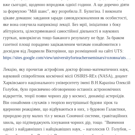
вже сьогодні, щоденно впродовж однієї години. А ще доречно діяти
за формулою "Мій шанс", яку розробила Л. Булигіна. І виконати
цікаве домашнє завдання заради самовдосконалення як особистості,
яке вона озвучила наприкінці лекції. Без мрії, ініціативи з боку
абітурієнта, цілеспрямованої самостійної діяльності в наукових
гуртках, коворкінгах тощо бажаного результату не буде. За браком
газетної площі порадимо зацікавленим читачам ознайомитися з
досвідом від Людмили Вікторівни, що розміщений на сайті UTS:
https://sites.google.com/view/universityforteachersseminars/головна/uts…
.
Лекцію, яку прочитав астрофізик доктор фізико-математичних наук,
науковий співробітник космічної місії OSIRIS-REx (NASA), доцент
Харківського національного університету імені В.Н.Каразіна Олексій
Голубов, було присвячено обговоренню останніх астрономічних
відкриттів, теорії появи чорних дір у космосі, динаміці астероїдів.
Він ознайомив слухачів з теорією внутрішньої будови зірок та
ядерними реакціями, що відбуваються в них, з будовою Галактики,
природою руху малих тіл у межах Сонячної системи, гравітаційних
хвиль, що підтверджують існування чорних дір, тощо. "Вивчення
однієї з найдавніших і найцікавіших наук, – наголосив О. Голубов, –