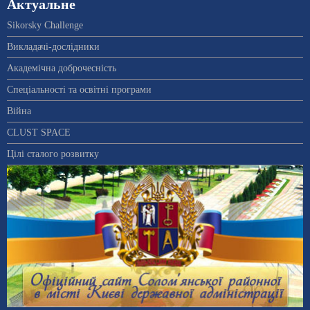
Актуальне
Sikorsky Challenge
Викладачі-дослідники
Академічна доброчесність
Спеціальності та освітні програми
Війна
CLUST SPACE
Цілі сталого розвитку