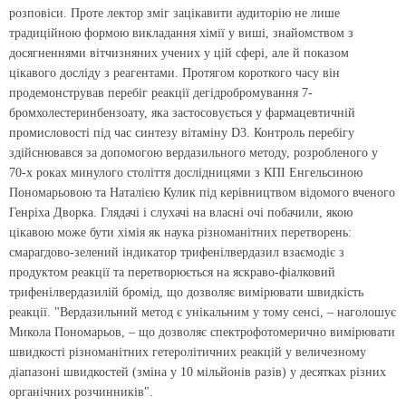
розповіси. Проте лектор зміг зацікавити аудиторію не лише
традиційною формою викладання хімії у виші, знайомством з
досягненнями вітчизняних учених у цій сфері, але й показом
цікавого досліду з реагентами. Протягом короткого часу він
продемонстрував перебіг реакції дегідробромування 7-
бромхолестеринбензоату, яка застосовується у фармацевтичній
промисловості під час синтезу вітаміну D3. Контроль перебігу
здійснювався за допомогою вердазильного методу, розробленого у
70-х роках минулого століття дослідницями з КПІ Енгельсиною
Пономарьовою та Наталією Кулик під керівництвом відомого вченого
Генріха Дворка. Глядачі і слухачі на власні очі побачили, якою
цікавою може бути хімія як наука різноманітних перетворень:
смарагдово-зелений індикатор трифенілвердазил взаємодіє з
продуктом реакції та перетворюється на яскраво-фіалковий
трифенілвердазилій бромід, що дозволяє вимірювати швидкість
реакції. "Вердазильний метод є унікальним у тому сенсі, – наголошує
Микола Пономарьов, – що дозволяє спектрофотомерично вимірювати
швидкості різноманітних гетеролітичних реакцій у величезному
діапазоні швидкостей (зміна у 10 мільйонів разів) у десятках різних
органічних розчинників".