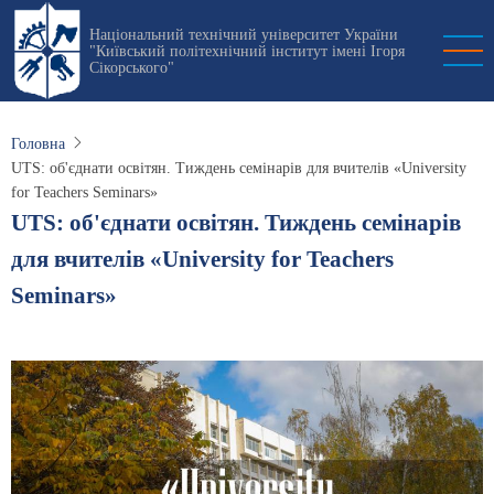
Перейти
Національний технічний університет України
до
"Київський політехнічний інститут імені Ігоря
основного
Сікорського"
вмісту
Головна
UTS: об'єднати освітян. Тиждень семінарів для вчителів «University
for Teachers Seminars»
UTS: об'єднати освітян. Тиждень семінарів
для вчителів «University for Teachers
Seminars»