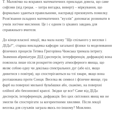
Т. Маловічко на яскравих математичних прикладах довела, що саме
софізми
(від грецьк. – хитра вигадка, виверт)
– міркування, що
формально здаються правильними, насправді приховують помилку.
Розв'язання складних математичних "вузлів" допомагає розвивати в
учнів логічне мислення. Це і є одним із цікавих завдань для
справжнього вчителя.
До кінця власної лекції, яка мала назву "Що спільного у веселки і
ДІДа?", старша викладачка кафедри загальної фізики та моделювання
фізичних процесів Тетяна Григорівна Чижська тримала інтригу.
Значення абревіатури ДІД (дисперсія, інтерференція, дифракція) вона
пояснила лише після розкриття секрету атмосферного явища, що
являє собою одну чи декілька спектральних дуг (або кіл, якщо
дивитися з повітря), що спостерігаються на тлі хмари, якщо вона
розташована проти Сонця. Веселка як символ і фізичне явище, гра
фарб на поверхні мильної бульбашки або, скажімо, на поверхні
олійної або бензинової краплі. Звідки це все? Саме від ДІДа:
дисперсія, інтерференція, дифракція. Без цих світлових явищ ми не
змогли би спостерігати за когерентними хвилями. Після лекції
веселка для слухачів заграла якось по-іншому? Можливо.