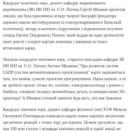
Кандидат технічних наук, доцент кафедри зварювального
виробництва (ЗВ) НН ІМЗ ім. Є.О. Патона Сергій Мінаков прочитав
лекцію, що була присвячена огляду творчої біографії фундатора
наукової школи мостобудування та електрозварювання в Київській
політехніці, автору класичних підручників з відновлення штучних
споруд Євгену Оскаровичу Патону, який віддав не одне десятиліття
своєї довгої і плідної кар'єри інженера і науковця на благо
вітчизняної науки.
Лекцією кандидата технічних наук, старшого викладача кафедри ЗВ
НН ІМЗ ім. Є.О. Патона Антона Мінакова "Про розвиток систем
САПР (систем автоматизованого проєктування)" варто зацікавитися
тим, хто вивчає сучасне проєктне програмування. Наука наукою, а от
як зробити проєкт літака чи, скажімо, електровелосипеда з рамою з
бамбука, створити складну автомобільну деталь за використання 3D-
принтера? А.Мінаков готовий навчити будь-кого, хто має бажання.
Кандидат хімічних наук, доцент кафедри фізичної хімії ХТФ Микола
Євгенович Пономарьов намагався надати повну картину механізмів
органічних реакцій з точки зору дослідника. Цілком зрозуміло, що
про 100 млн сполук і мільярди хімічних реакцій в одній лекції не