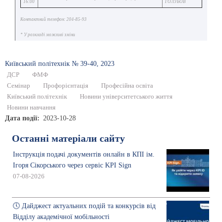
16:00
ГОЛУБОВ
Контактний телефон: 204-85-93
* У розкладі можливі зміни
Київський полiтехнiк № 39-40, 2023
ДСР
ФМФ
Семінар
Профорієнтація
Професійна освіта
Київський політехнік
Новини університетського життя
Новини навчання
Дата події
2023-10-28
Останні матеріали сайту
Інструкція подачі документів онлайн в КПІ ім.
Ігоря Сікорського через сервіс KPI Sign
07-08-2026
🕔 Дайджест актуальних подій та конкурсів від
Відділу академічної мобільності