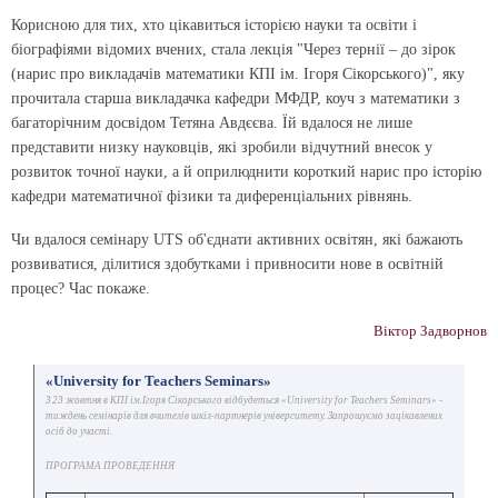
Корисною для тих, хто цікавиться історією науки та освіти і
біографіями відомих вчених, стала лекція "Через тернії – до зірок
(нарис про викладачів математики КПІ ім. Ігоря Сікорського)", яку
прочитала старша викладачка кафедри МФДР, коуч з математики з
багаторічним досвідом Тетяна Авдєєва. Їй вдалося не лише
представити низку науковців, які зробили відчутний внесок у
розвиток точної науки, а й оприлюднити короткий нарис про історію
кафедри математичної фізики та диференціальних рівнянь.
Чи вдалося семінару UTS об'єднати активних освітян, які бажають
розвиватися, ділитися здобутками і привносити нове в освітній
процес? Час покаже.
Віктор Задворнов
«University for Teachers Seminars»
З 23 жовтня в КПІ ім.Ігоря Сікорського відбудеться «University for Teachers Seminars» -
тиждень семінарів для вчителів шкіл-партнерів університету. Запрошуємо зацікавлених
осіб до участі.
ПРОГРАМА ПРОВЕДЕННЯ