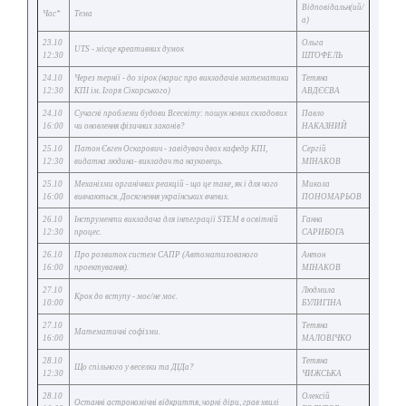
Відповідальн(ий/
Час*
Тема
а)
23.10
Ольга
UTS - місце креативних думок
12:30
ШТОФЕЛЬ
24.10
Через тернії - до зірок (нарис про викладачів математики
Тетяна
12:30
КПІ ім. Ігоря Сікорського)
АВДЄЄВА
24.10
Сучасні проблеми будови Всесвіту: пошук нових складових
Павло
16:00
чи оновлення фізичних законів?
НАКАЗНИЙ
25.10
Патон Євген Оскарович - завідувач двох кафедр КПІ,
Сергій
12:30
видатна людина- викладач та науковець.
МІНАКОВ
25.10
Механізми органічних реакцій - що це таке, як і для чого
Микола
16:00
вивчаються. Досягнення українських вчених.
ПОНОМАРЬОВ
26.10
Інструменти викладача для інтеграції STEM в освітній
Ганна
12:30
процес.
САРИБОГА
26.10
Про розвиток систем САПР (Автоматизованого
Антон
16:00
проектування).
МІНАКОВ
27.10
Людмила
Крок до вступу - моє/не моє.
10:00
БУЛИГІНА
27.10
Тетяна
Математичні софізми.
16:00
МАЛОВІЧКО
28.10
Тетяна
Що спільного у веселки та ДІДа?
12:30
ЧИЖСЬКА
28.10
Олексій
Останні астрономічні відкриття, чорні діри, грав хвилі