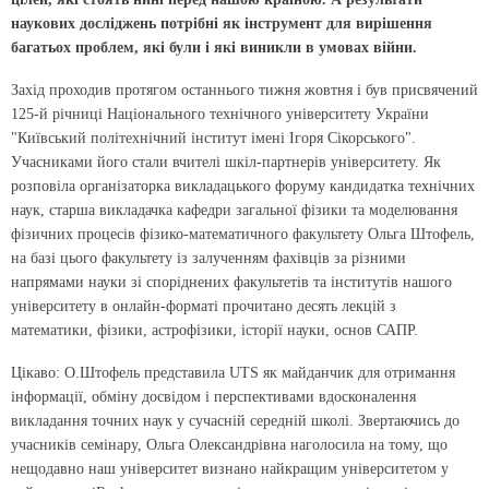
наукових досліджень потрібні як інструмент для вирішення
багатьох проблем, які були і які виникли в умовах війни.
Захід проходив протягом останнього тижня жовтня і був присвячений
125-й річниці Національного технічного університету України
"Київський політехнічний інститут імені Ігоря Сікорського".
Учасниками його стали вчителі шкіл-партнерів університету. Як
розповіла організаторка викладацького форуму кандидатка технічних
наук, старша викладачка кафедри загальної фізики та моделювання
фізичних процесів фізико-математичного факультету Ольга Штофель,
на базі цього факультету із залученням фахівців за різними
напрямами науки зі споріднених факультетів та інститутів нашого
університету в онлайн-форматі прочитано десять лекцій з
математики, фізики, астрофізики, історії науки, основ САПР.
Цікаво: О.Штофель представила UTS як майданчик для отримання
інформації, обміну досвідом і перспективами вдосконалення
викладання точних наук у сучасній середній школі. Звертаючись до
учасників семінару, Ольга Олександрівна наголосила на тому, що
нещодавно наш університет визнано найкращим університетом у