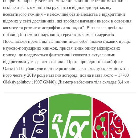
обіцяє "мандри" у Всесвіті. Вивчення законів небесної механіки –
оскільки всі космічні тіла рухаються відповідно до закону
всесвітнього тяжіння – неможливе без знайомства з відкриттями
відомих у світі дослідників, які зробили вагомий внесок в освоєння
космосу та розвиток астрофізики як науки". Він назвав декілька
прізвищ іноземних науковців, серед яких чимало лауреатів
Нобелівської премії, які залишили після себе чимало цікавих праць,
науково-популярних книжок, присвячених опису міжзіркових
пригод, де поєднуються фантастичні сюжети з актуальними
відкриттями у сфері астрофізики. Проте про один цікавий факт
Олексій Голубов аудиторії не розповів через власну скромність: на
його честь у 2019 році названо астероїд, повна назва якого – 17700
Oleksiygolubov (1997 GM40). Діаметр небесного тіла складає 3,4 км.