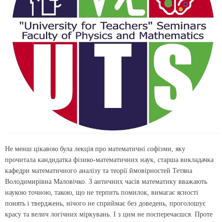
Не менш цікавою була лекція про математичні софізми, яку
прочитала кандидатка фізико-математичних наук, старша викладачка
кафедри математичного аналізу та теорії ймовірностей Тетяна
Володимирівна Маловічко. З античних часів математику вважають
наукою точною, такою, що не терпить помилок, вимагає ясності
понять і тверджень, нічого не сприймає без доведень, проголошує
красу та велич логічних міркувань. І з цим не посперечаєшся. Проте