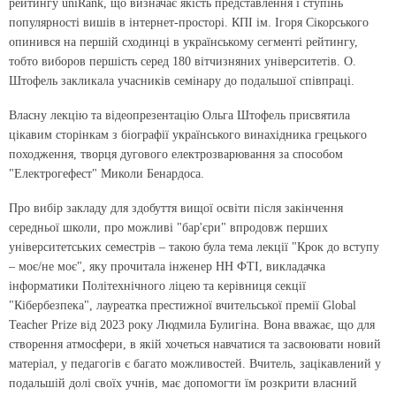
рейтингу uniRank, що визначає якість представлення і ступінь
популярності вишів в інтернет-просторі. КПІ ім. Ігоря Сікорського
опинився на першій сходинці в українському сегменті рейтингу,
тобто виборов першість серед 180 вітчизняних університетів. О.
Штофель закликала учасників семінару до подальшої співпраці.
Власну лекцію та відеопрезентацію Ольга Штофель присвятила
цікавим сторінкам з біографії українського винахідника грецького
походження, творця дугового електрозварювання за способом
"Електрогефест" Миколи Бенардоса.
Про вибір закладу для здобуття вищої освіти після закінчення
середньої школи, про можливі "бар'єри" впродовж перших
університетських семестрів – такою була тема лекції "Крок до вступу
– моє/не моє", яку прочитала інженер НН ФТІ, викладачка
інформатики Політехнічного ліцею та керівниця секції
"Кібербезпека", лауреатка престижної вчительської премії Global
Teacher Prize від 2023 року Людмила Булигіна. Вона вважає, що для
створення атмосфери, в якій хочеться навчатися та засвоювати новий
матеріал, у педагогів є багато можливостей. Вчитель, зацікавлений у
подальшій долі своїх учнів, має допомогти їм розкрити власний