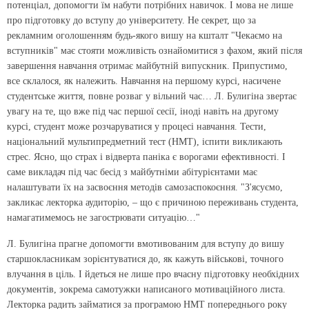
потенціал, допомогти їм набути потрібних навичок. І мова не лише
про підготовку до вступу до університету. Не секрет, що за
рекламним оголошенням будь-якого вишу на кшталт "Чекаємо на
вступників" має стояти можливість ознайомитися з фахом, який після
завершення навчання отримає майбутній випускник. Припустимо,
все склалося, як належить. Навчання на першому курсі, насичене
студентське життя, повне розваг у вільний час… Л. Булигіна звертає
увагу на те, що вже під час першої сесії, іноді навіть на другому
курсі, студент може розчаруватися у процесі навчання. Тести,
національний мультипредметний тест (НМТ), іспити викликають
стрес. Ясно, що страх і відверта паніка є ворогами ефективності. І
саме викладач під час бесід з майбутніми абітурієнтами має
налаштувати їх на засвоєння методів самозаспокоєння. "З'ясуємо,
закликає лекторка аудиторію, – що є причиною переживань студента,
намагатимемось не загострювати ситуацію…"
Л. Булигіна прагне допомогти вмотивованим для вступу до вишу
старшокласникам зорієнтуватися до, як кажуть військові, точного
влучання в ціль. І йдеться не лише про вчасну підготовку необхідних
документів, зокрема самотужки написаного мотиваційного листа.
Лекторка радить займатися за програмою НМТ попереднього року