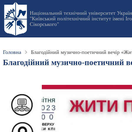
Перейти
до
Національний технічний університет Украї
"Київський політехнічний інститут імені Іг
основного
Сікорського"
вмісту
Головна
Благодійний музично-поетичний вечір «Жит
Благодійний музично-поетичний ве