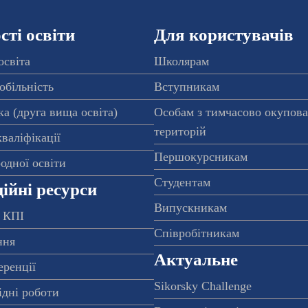
ті освіти
Для користувачів
освіта
Школярам
обільність
Вступникам
а (друга вища освіта)
Особам з тимчасово окупов
територій
валіфікації
Першокурсникам
одної освіти
Студентам
ійні ресурси
Випускникам
 КПІ
Співробітникам
ння
Актуальне
еренції
Sikorsky Challenge
ідні роботи