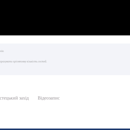
ків.
зрахувати орієнтовну кількість гостей.
стецький захід
Відеозапис