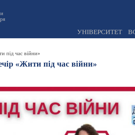
ни
оря
УНІВЕРСИТЕТ
В
и під час війни»
чір «Жити під час війни»