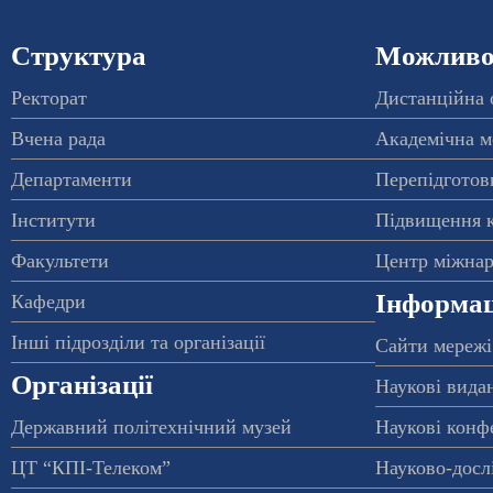
Структура
Можливос
Ректорат
Дистанційна 
Вчена рада
Академічна м
Департаменти
Перепідготовк
Інститути
Підвищення к
Факультети
Центр міжнар
Інформац
Кафедри
Інші підрозділи та організації
Сайти мережі
Організації
Наукові вида
Державний політехнічний музей
Наукові конф
ЦТ “КПІ-Телеком”
Науково-досл