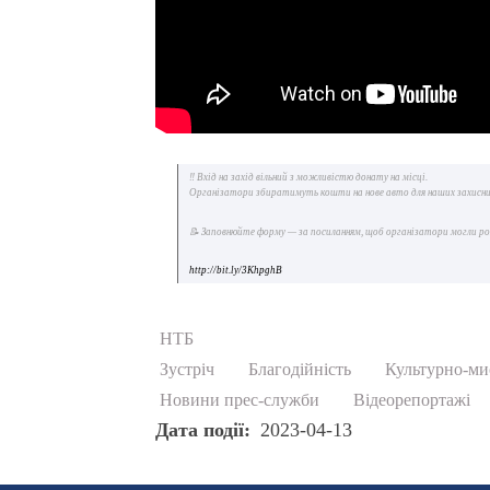
‼️ Вхід на захід вільний з можливістю донату на місці.
Організатори збиратимуть кошти на нове авто для наших захисни
📝 Заповнюйте форму — за посиланням, щоб організатори могли ро
http://bit.ly/3KhpghB
НТБ
Зустріч
Благодійність
Культурно-ми
Новини прес-служби
Відеорепортажі
Дата події
2023-04-13