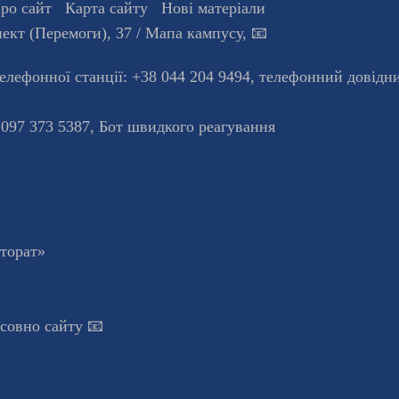
ро сайт
Карта сайту
Нові матеріали
ект (Перемоги), 37
/ Мапа кампусу
,
📧
телефонної станцiї:
+38 044 204 9494
,
телефонний довідн
 097 373 5387,
Бот швидкого реагування
кторат»
осовно сайту 📧