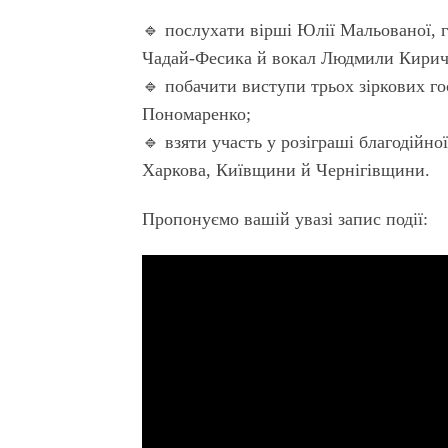
🔹 послухати вірші Юлії Мальованої, г
Чадай-Фесика й вокал Людмили Кирич
🔹 побачити виступи трьох зіркових г
Пономаренко;
🔹 взяти участь у розіграші благодійно
Харкова, Київщини й Чернігівщини.
Пропонуємо вашій увазі запис події: