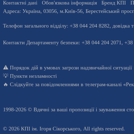
Контактні дані
Обов'язкова інформація
Бренд КПІ
П
Адреса:
Україна
,
03056
, м.
Київ
-56,
Берестейський просп
Телефон загального відділу:
+38 044 204 8282
, довiдка 
Контакти Департаменту безпеки: +38 044 204 2071, +38
⚠️
Порядок дій в умовах загрози надзвичайної ситуації
💡
Пункти незламності
🔥 Слідкуйте за повідомленнями в
телеграм-каналі «Ре
1998-2026 © Вдячні за ваші
пропозиції і зауваження ст
© 2026 КПІ ім. Ігоря Сікорського, All rights reserved.