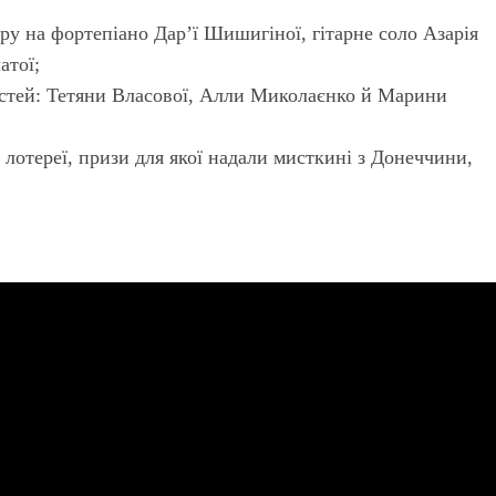
ру на фортепіано Дар’ї Шишигіної, гітарне соло Азарія
атої;
остей: Тетяни Власової, Алли Миколаєнко й Марини
ї лотереї, призи для якої надали мисткині з Донеччини,