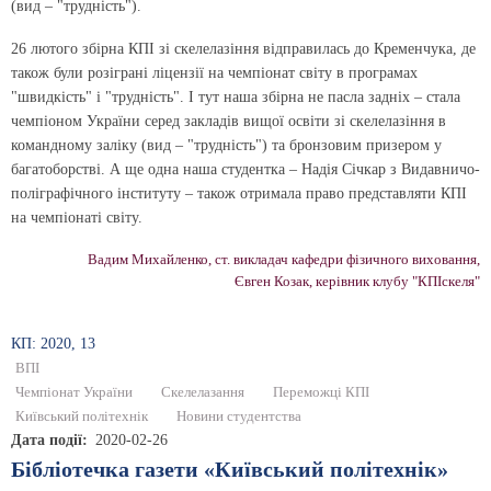
(вид – "трудність").
26 лютого збірна КПІ зі скелелазіння відправилась до Кременчука, де
також були розіграні ліцензії на чемпіонат світу в програмах
"швидкість" і "трудність". І тут наша збірна не пасла задніх – стала
чемпіоном України серед закладів вищої освіти зі скелелазіння в
командному заліку (вид – "трудність") та бронзовим призером у
багатоборстві. А ще одна наша студентка – Надія Січкар з Видавничо-
поліграфічного інституту – також отримала право представляти КПІ
на чемпіонаті світу.
Вадим Михайленко, ст. викладач кафедри фізичного виховання,
Євген Козак, керівник клубу "КПІскеля"
КП: 2020, 13
ВПІ
Чемпіонат України
Скелелазання
Переможці КПІ
Київський політехнік
Новини студентства
Дата події
2020-02-26
Бібліотечка газети «Київський політехнік»