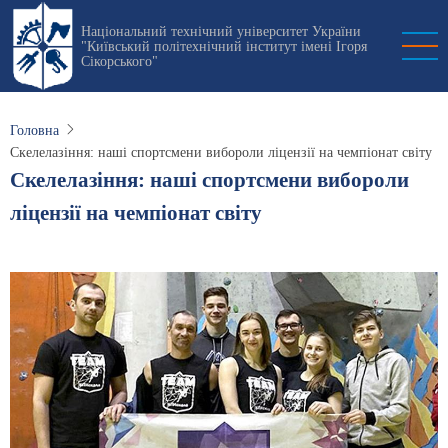
Перейти
Національний технічний університет України
до
"Київський політехнічний інститут імені Ігоря
основного
Сікорського"
вмісту
Головна
Скелелазіння: наші спортсмени вибороли ліцензії на чемпіонат світу
Скелелазіння: наші спортсмени вибороли
ліцензії на чемпіонат світу