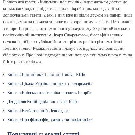
Бібліотечка газети «Київський політехнік» надає читачам доступ до
книжкових видань, підготовлених співробітниками редакції та
дописувачами газети. Деякі з них вже вийшли друком на папері, інші
поки що можна прочитати лише в електронному варіанті. Це книжки
з історії Національного технічного університету України «Київський
політехнічний інститут ім. Ігоря Сікорського», біографії великих
науковців, збірки публікацій газети різних років з різноманітної
тематики тощо. Редакція газети планує час від часу поповнювати
бібліотечку. Про нові надходження ми повідомлятимемо в газеті та на
її Інтернет-сторінках.
Книга «Пам’ятники і пам’ятні знаки КПІ»
Книга «Цікава Україна: нотатки з подорожей»
Книга «Київська політехніка: початок історії»
Дендрологічний довідник «Парк КПІ»
Книга «Незбагненний Леонардо»
Книга «Про філософів, учених, винахідників»
Популярні сьогодні статті