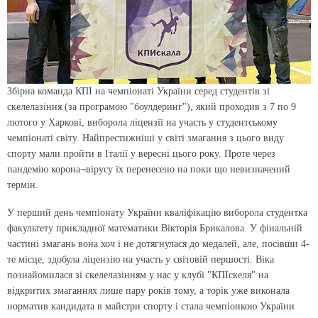
Збірна команда КПІ на чемпіонаті України серед студентів зі
скелелазіння (за програмою "боулдеринг"), який проходив з 7 по 9
лютого у Харкові, виборола ліцензії на участь у студентському
чемпіонаті світу. Найпрестижніші у світі змагання з цього виду
спорту мали пройти в Італії у вересні цього року. Проте через
пандемію корона¬вірусу їх перенесено на поки що невизначений
термін.
У перший день чемпіонату України кваліфікацію виборола студентка
факультету прикладної математики Вікторія Брикалова. У фінальній
частині змагань вона хоч і не дотягнулася до медалей, але, посівши 4-
те місце, здобула ліцензію на участь у світовій першості. Віка
познайомилася зі скелелазінням у нас у клубі "КПІскеля" на
відкритих змаганнях лише пару років тому, а торік уже виконала
норматив кандидата в майстри спорту і стала чемпіонкою України