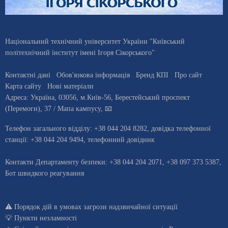
Національний технічний університет України "Київський
політехнічний інститут імені Ігоря Сікорського"
Контактні дані
Обов'язкова інформація
Бренд КПІ
Про сайт
Карта сайту
Нові матеріали
Адреса:
Україна
,
03056
, м.
Київ
-56,
Берестейський проспект
(Перемоги), 37
/ Мапа кампусу
,
📧
Телефон загального відділу:
+38 044 204 8282
, довiдка телефонної
станцiї:
+38 044 204 9494
,
телефонний довідник
Контакти Департаменту безпеки: +38 044 204 2071, +38 097 373 5387,
Бот швидкого реагування
⚠️
Порядок дій в умовах загрози надзвичайної ситуації
💡
Пункти незламності