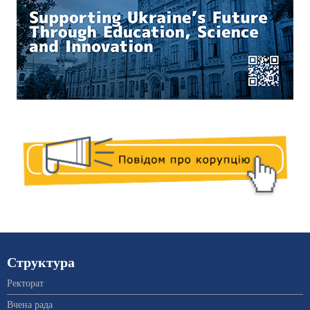
Структура
Ректорат
Вчена рада