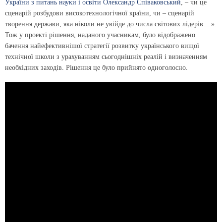
України з питань науки і освіти Олександр Співаковський
, – чи це
сценарій розбудови високотехнологічної країни, чи – сценарій
творення держави, яка ніколи не увійде до числа світових лідерів....».
Тож у проекті рішення, наданого учасникам, було відображено
бачення найефективнішої стратегії розвитку українського вищої
технічної школи з урахуванням сьогоднішніх реалій і визначенням
необхідних заходів. Рішення це було прийнято одноголосно.