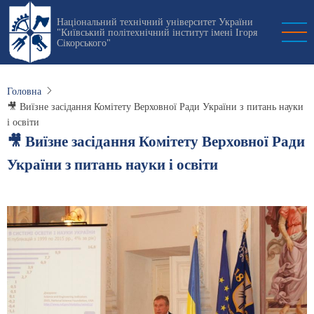
Перейти
Національний технічний університет України
до
"Київський політехнічний інститут імені Ігоря
основного
Сікорського"
вмісту
Головна
🎥 Виїзне засідання Комітету Верховної Ради України з питань науки
і освіти
🎥 Виїзне засідання Комітету Верховної Ради
України з питань науки і освіти