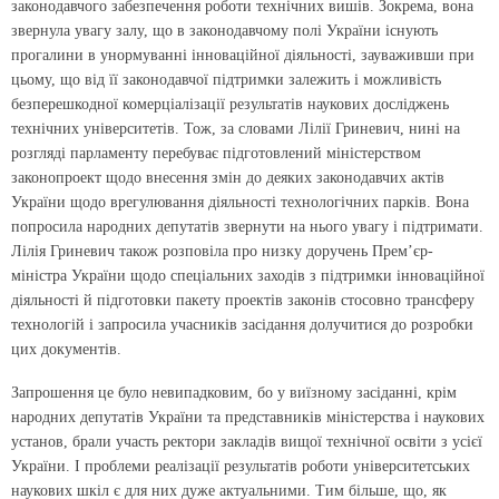
законодавчого забезпечення роботи технічних вишів. Зокрема, вона
звернула увагу залу, що в законодавчому полі України існують
прогалини в унормуванні інноваційної діяльності, зауваживши при
цьому, що від її законодавчої підтримки залежить і можливість
безперешкодної комерціалізації результатів наукових досліджень
технічних університетів. Тож, за словами Лілії Гриневич, нині на
розгляді парламенту перебуває підготовлений міністерством
законопроект щодо внесення змін до деяких законодавчих актів
України щодо врегулювання діяльності технологічних парків. Вона
попросила народних депутатів звернути на нього увагу і підтримати.
Лілія Гриневич також розповіла про низку доручень Прем’єр-
міністра України щодо спеціальних заходів з підтримки інноваційної
діяльності й підготовки пакету проектів законів стосовно трансферу
технологій і запросила учасників засідання долучитися до розробки
цих документів.
Запрошення це було невипадковим, бо у виїзному засіданні, крім
народних депутатів України та представників міністерства і наукових
установ, брали участь ректори закладів вищої технічної освіти з усієї
України. І проблеми реалізації результатів роботи університетських
наукових шкіл є для них дуже актуальними. Тим більше, що, як