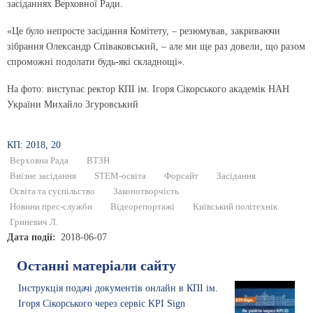
засіданнях Верховної Ради.
«Це було непросте засідання Комітету, – резюмував, закриваючи
зібрання Олександр Співаковський, – але ми ще раз довели, що разом
спроможні подолати будь-які складнощі».
На фото: виступає ректор КПІ ім. Ігоря Сікорського академік НАН
України Михайло Згуровський
КП: 2018, 20
Верховна Рада
ВТЗН
Виїзне засідання
STEM-освіта
Форсайт
Засідання
Освіта та суспільство
Законотворчість
Новини прес-служби
Відеорепортажі
Київський політехнік
Гриневич Л.
Дата події
2018-06-07
Останні матеріали сайту
Інструкція подачі документів онлайн в КПІ ім.
Ігоря Сікорського через сервіс KPI Sign