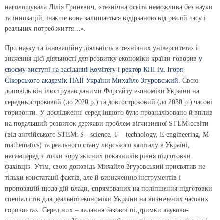
наголошувала Лілія Гриневич, «технічна освіта неможлива без науки
та інновацій, інакше вона залишається відірваною від реалій часу і
реальних потреб життя…».
Про науку та інноваційну діяльність в технічних університетах і
значення цієї діяльності для розвитку економіки країни говорив
у
своєму виступі на засіданні Комітету і ректор КПІ ім. Ігоря
Сікорського академік НАН України Михайло Згуровський
. Свою
доповідь він ілюстрував даними Форсайту економіки України на
середньостроковий (до 2020 р.) та довгостроковий (до 2030 р.) часові
горизонти. У дослідженні серед іншого було проаналізовано й вплив
на подальший розвиток держави проблем вітчизняної STEM-освіти
(від англійського STEM: S - science, T – technology, Е-engineering, М-
mathematics) та реального стану людського капіталу в Україні,
насамперед з точки зору якісних показників рівня підготовки
фахівців. Утім, свою доповідь Михайло Згуровський присвятив не
тільки констатації фактів, але й визначенню інструментів і
пропозицій щодо дій влади, спрямованих на поліпшення підготовки
спеціалістів для реальної економіки України на визначених часових
горизонтах. Серед них – надання базової підтримки науково-