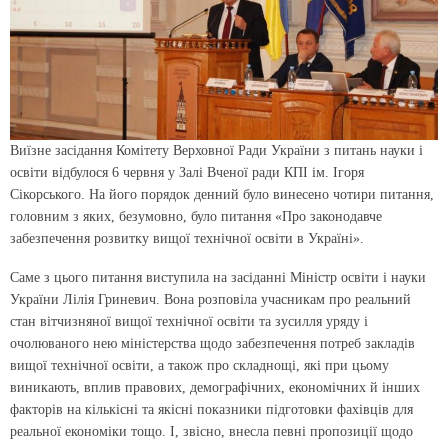
Виїзне засідання Комітету Верховної Ради України з питань науки і
освіти відбулося 6 червня у Залі Вченої ради КПІ ім. Ігоря
Сікорського. На його порядок денний було винесено чотири питання,
головним з яких, безумовно, було питання «Про законодавче
забезпечення розвитку вищої технічної освіти в Україні».
Саме з цього питання виступила на засіданні Міністр освіти і науки
України Лілія Гриневич. Вона розповіла учасникам про реальний
стан вітчизняної вищої технічної освіти та зусилля уряду і
очолюваного нею міністерства щодо забезпечення потреб закладів
вищої технічної освіти, а також про складнощі, які при цьому
виникають, вплив правових, демографічних, економічних й інших
факторів на кількісні та якісні показники підготовки фахівців для
реальної економіки тощо. І, звісно, внесла певні пропозиції щодо