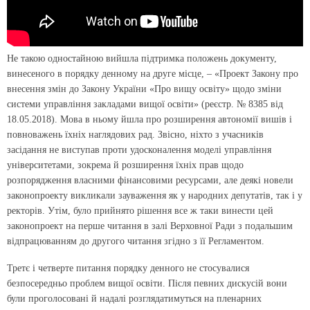
Не такою одностайною вийшла підтримка положень документу,
винесеного в порядку денному на друге місце, – «Проект Закону про
внесення змін до Закону України «Про вищу освіту» щодо зміни
системи управління закладами вищої освіти» (реєстр. № 8385 від
18.05.2018). Мова в ньому йшла про розширення автономії вишів і
повноважень їхніх наглядових рад. Звісно, ніхто з учасників
засідання не виступав проти удосконалення моделі управління
університетами, зокрема й розширення їхніх прав щодо
розпорядження власними фінансовими ресурсами, але деякі новели
законопроекту викликали зауваження як у народних депутатів, так і у
ректорів. Утім, було прийнято рішення все ж таки винести цей
законопроект на перше читання в залі Верховної Ради з подальшим
відпрацюванням до другого читання згідно з її Регламентом.
Третє і четверте питання порядку денного не стосувалися
безпосередньо проблем вищої освіти. Після певних дискусій вони
були проголосовані й надалі розглядатимуться на пленарних