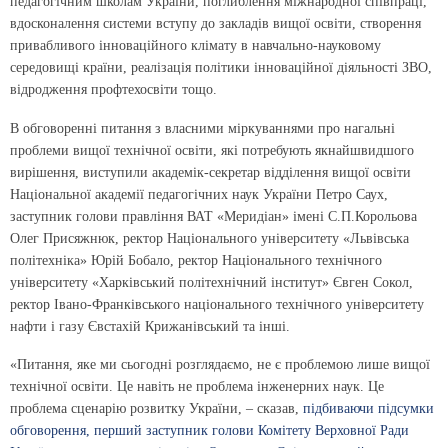
педагогічним школам України, поглиблення міжнародної співпраці,
вдосконалення системи вступу до закладів вищої освіти, створення
привабливого інноваційного клімату в навчально-науковому
середовищі країни, реалізація політики інноваційної діяльності ЗВО,
відродження профтехосвіти тощо.
В обговоренні питання з власними міркуваннями про нагальні
проблеми вищої технічної освіти, які потребують якнайшвидшого
вирішення, виступили академік-секретар відділення вищої освіти
Національної академії педагогічних наук України Петро Саух,
заступник голови правління ВАТ «Меридіан» імені С.П.Корольова
Олег Присяжнюк, ректор Національного університету «Львівська
політехніка» Юрій Бобало, ректор Національного технічного
університету «Харківський політехнічний інститут» Євген Сокол,
ректор Івано-Франківського національного технічного університету
нафти і газу Євстахій Крижанівський та інші.
«Питання, яке ми сьогодні розглядаємо, не є проблемою лише вищої
технічної освіти. Це навіть не проблема інженерних наук. Це
проблема сценарію розвитку України, – сказав,
підбиваючи підсумки
обговорення, перший заступник голови Комітету Верховної Ради