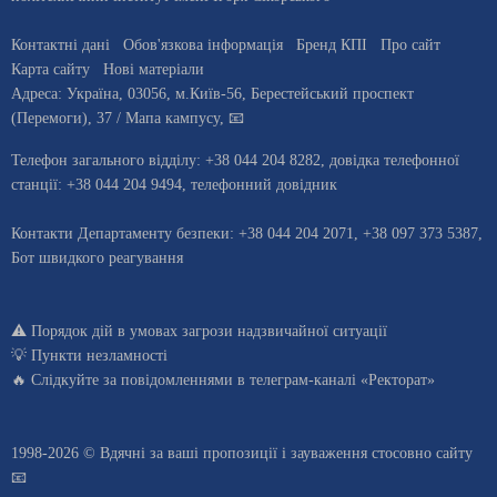
Контактні дані
Обов'язкова інформація
Бренд КПІ
Про сайт
Карта сайту
Нові матеріали
Адреса:
Україна
,
03056
, м.
Київ
-56,
Берестейський проспект
(Перемоги), 37
/ Мапа кампусу
,
📧
Телефон загального відділу:
+38 044 204 8282
, довiдка телефонної
станцiї:
+38 044 204 9494
,
телефонний довідник
Контакти Департаменту безпеки: +38 044 204 2071, +38 097 373 5387,
Бот швидкого реагування
⚠️
Порядок дій в умовах загрози надзвичайної ситуації
💡
Пункти незламності
🔥 Слідкуйте за повідомленнями в
телеграм-каналі «Ректорат»
1998-2026 © Вдячні за ваші
пропозиції і зауваження стосовно сайту
📧