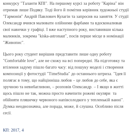
конкурсу "Таланти КПІ". На першому курсі за роботу "Каріна" він
отримав лише Подяку. Тоді його й помітив керівник художньої студії
"Гармонія" Андрій Павлович Кулагін та запросив на заняття. У студії
Олександр вчився малювати олійними фарбами та вдосконалював
свої навички у графіці. І вже наступного року, виставивши кілька
малюнків, зокрема "kiska-astronaut", посів перше місце в номінації
"Живопис".
Цього року студент вирішив представити лише одну роботу
"Comfortable love", але не схожу на всі попередні. На підготовку та
вті­лення задуму пішло багато часу: від пошуку моделі і створення
композиції у фотостудії "TimeStudia" до останнього штриха. "Ідея її
полягає в тому, що найцінніша любов – це любов до себе, яка є
зручною та невибагливою, – розповів Олександр. – І якщо в житті
щось пішло не так, можна просто начепити рожеві окуляри та
обійняти пляшечку червоного напівсолодкого у тепленькій ванні".
Думка неоднозначна, але порада, може, й слушна. Особливо після
сесії.
КП: 2017, 4