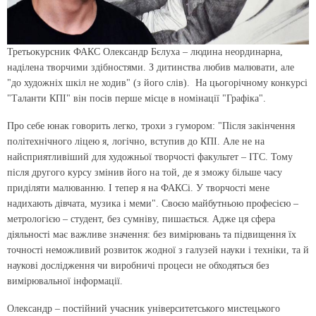
Третьокурсник ФАКС Олександр Бєлуха – людина неординарна,
наділена творчими здібностями. З дитинства любив малювати, але
"до художніх шкіл не ходив" (з його слів). На цього­річному конкурсі
"Таланти КПІ" він посів перше місце в номінації "Графіка".
Про себе юнак говорить легко, трохи з гумором: "Після закінчення
політехнічного ліцею я, логічно, вступив до КПІ. Але не на
найсприятливіший для художньої творчості фа­культет – ІТС. Тому
після другого курсу змінив його на той, де я зможу більше часу
приділяти малюванню. І тепер я на ФАКСі. У творчості мене
надихають дівчата, музика і меми". Своєю майбутньою професією –
метрологією – студент, без сумніву, пишається. Адже ця сфера
діяльності має важливе значення: без вимірювань та підвищення їх
точності неможливий розвиток жодної з галузей науки і техніки, та й
наукові дослідження чи виробничі процеси не обходяться без
вимірювальної інформації.
Олександр – постійний учасник університетського мистецького