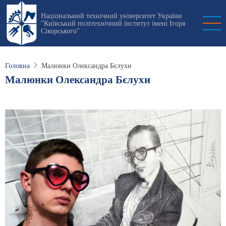
Перейти
Національний технічний університет України
до
"Київський політехнічний інститут імені Ігоря
основного
Сікорського"
вмісту
Головна
Малюнки Олександра Бєлухи
Малюнки Олександра Бєлухи