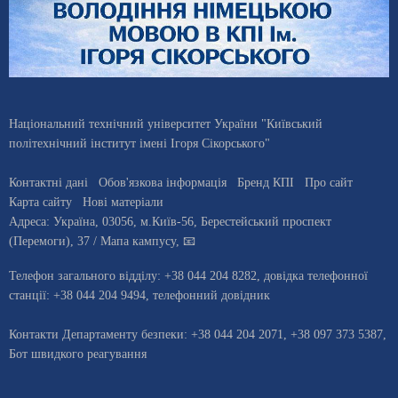
Національний технічний університет України "Київський
політехнічний інститут імені Ігоря Сікорського"
Контактні дані
Обов'язкова інформація
Бренд КПІ
Про сайт
Карта сайту
Нові матеріали
Адреса:
Україна
,
03056
, м.
Київ
-56,
Берестейський проспект
(Перемоги), 37
/ Мапа кампусу
,
📧
Телефон загального відділу:
+38 044 204 8282
, довiдка телефонної
станцiї:
+38 044 204 9494
,
телефонний довідник
Контакти Департаменту безпеки: +38 044 204 2071, +38 097 373 5387,
Бот швидкого реагування