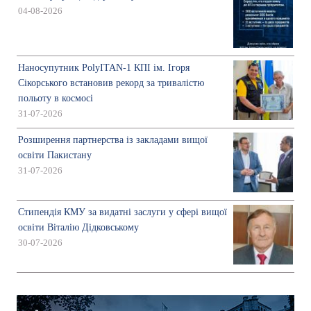
04-08-2026
Наносупутник PolyITAN-1 КПІ ім. Ігоря
Сікорського встановив рекорд за тривалістю
польоту в космосі
31-07-2026
Розширення партнерства із закладами вищої
освіти Пакистану
31-07-2026
Стипендія КМУ за видатні заслуги у сфері вищої
освіти Віталію Дідковському
30-07-2026