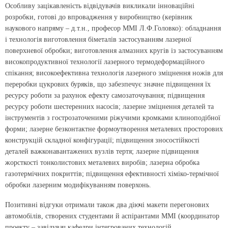
Особливу зацікавленість відвідувачів викликали інноваційні
розробки, готові до впровадження у виробництво (керівник
наукового напряму – д.т.н., професор ММІ Л.Ф.Головко): обладнання
і технологія виготовлення біметалів застосуванням лазерної
поверхневої обробки; виготовлення алмазних кругів із застосуванням
високопродуктивної технології лазерного термодеформаційного
спікання; високоефективна технологія лазерного зміцнення ножів для
переробки цукрових буряків, що забезпечує значне підвищення їх
ресурсу роботи за рахунок ефекту самозаточування; підвищення
ресурсу роботи шестеренних насосів; лазерне зміцнення деталей та
інструментів з гострозаточеними ріжучими кромками клиноподібної
форми; лазерне безконтактне формоутворення металевих просторових
конструкцій складної конфігурації; підвищення зносостійкості
деталей важконавантажених вузлів тертя; лазерне підвищення
жорсткості тонколистових металевих виробів; лазерна обробка
газотермічних покриттів; підвищення ефективності хіміко-термічної
обробки лазерним модифікуванням поверхонь.
Позитивні відгуки отримали також два діючі макети перегонових
автомобілів, створених студентами й аспірантами ММІ (координатор
проекту – завідувач кафедри інтегрованих технологій