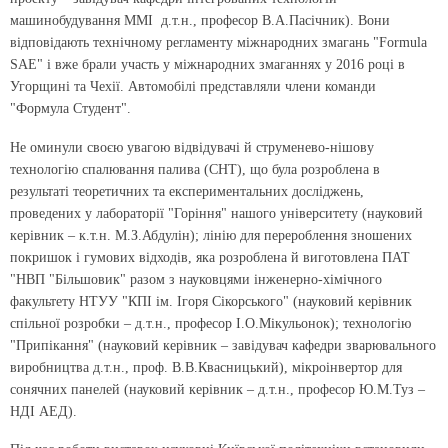
машинобудування ММІ д.т.н., професор В.А.Пасічник). Вони
відповідають технічному регламенту міжнародних змагань "Formula
SAE" і вже брали участь у міжнародних змаганнях у 2016 році в
Угорщині та Чехії. Автомобілі представляли члени команди
"Формула Студент".
Не оминули своєю увагою відвідувачі й струменево-нішову
технологію спалювання палива (СНТ), що була розроблена в
результаті теоретичних та експериментальних досліджень,
проведених у лабораторії "Горіння" нашого університету (науковий
керівник – к.т.н. М.З.Абдулін); лінію для перероблення зношених
покришок і гумових відходів, яка розроблена й виготовлена ПАТ
"НВП "Більшовик" разом з науковцями інженерно-хімічного
факультету НТУУ "КПІ ім. Ігоря Сікорського" (науковий керівник
спільної розробки – д.т.н., професор І.О.Мікульонок); технологію
"Припікання" (науковий керівник – завідувач кафедри зварювального
виробництва д.т.н., проф. В.В.Квасницький), мікроінвертор для
сонячних панелей (науковий керівник – д.т.н., професор Ю.М.Туз –
НДІ АЕД).