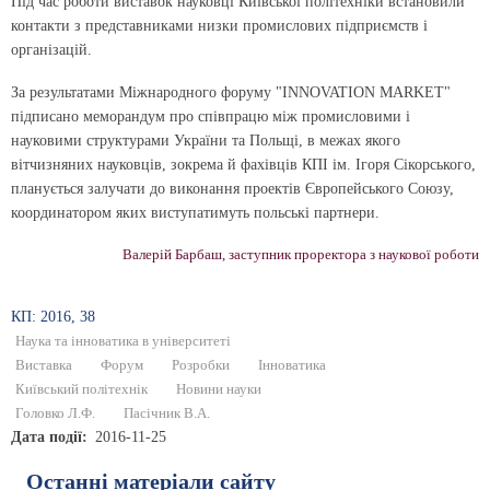
Під час роботи виставок науковці Київської політехніки встановили
контакти з представниками низки промислових підприємств і
організацій.
За результатами Міжнародного форуму "INNOVATION MARKET"
підписано меморандум про співпрацю між промисловими і
науковими структурами України та Польщі, в межах якого
вітчизняних науковців, зокрема й фахівців КПІ ім. Ігоря Сікорського,
планується залучати до виконання проектів Європейського Союзу,
координатором яких виступатимуть польські партнери.
Валерій Барбаш, заступник проректора з наукової роботи
КП: 2016, 38
Наука та інноватика в університеті
Виставка
Форум
Розробки
Інноватика
Київський політехнік
Новини науки
Головко Л.Ф.
Пасічник В.А.
Дата події
2016-11-25
Останні матеріали сайту