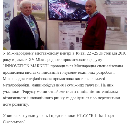
У Міжнародному виставковому центрі в Києві 22 –25 листопада 2016
року в рамках XV Міжнародного промислового форуму
"INNOVATION MARKET" проводилися Міжнародна спеціалізована
промислова виставка інновацій і науково-технічних розробок і
Міжнародна спеціалізована промислова виставка в галузі
металообробки, машинобудування і суміжних галузей. На них
учасники Форуму могли ознайомитися з нинішнім потенціалом
вітчизняного інноваційного ринку та довідатися про перспективи
його розвитку.
У виставках узяли участь і представники НТУУ "КПІ ім. Ігоря
Сікорського".