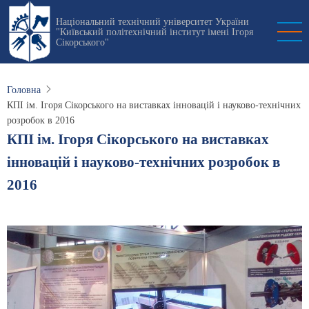
Перейти
Національний технічний університет України
до
"Київський політехнічний інститут імені Ігоря
основного
Сікорського"
вмісту
Головна
КПІ ім. Ігоря Сікорського на виставках інновацій і науково-технічних
розробок в 2016
КПІ ім. Ігоря Сікорського на виставках
інновацій і науково-технічних розробок в
2016