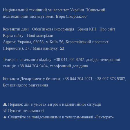
Національний технічний університет України "Київський
політехнічний інститут імені Ігоря Сікорського"
Контактні дані
Обов'язкова інформація
Бренд КПІ
Про сайт
Карта сайту
Нові матеріали
Адреса:
Україна
,
03056
, м.
Київ
-56,
Берестейський проспект
(Перемоги), 37
/ Мапа кампусу
,
📧
Телефон загального відділу:
+38 044 204 8282
, довiдка телефонної
станцiї:
+38 044 204 9494
,
телефонний довідник
Контакти Департаменту безпеки: +38 044 204 2071, +38 097 373 5387,
Бот швидкого реагування
⚠️
Порядок дій в умовах загрози надзвичайної ситуації
💡
Пункти незламності
🔥 Слідкуйте за повідомленнями в
телеграм-каналі «Ректорат»