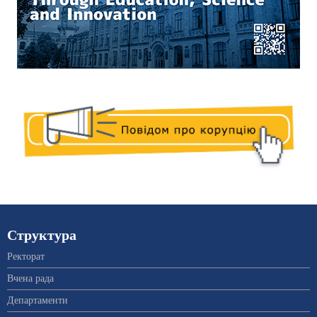
Структура
Ректорат
Вчена рада
Департаменти