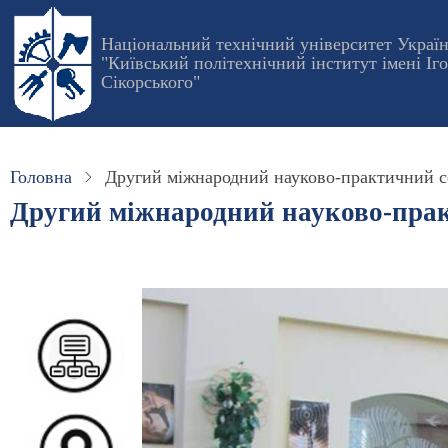
Перейти
до
Національний технічний університет Украї
"Київський політехнічний інститут імені Іг
основного
Сікорського"
вмісту
Головна
Другий міжнародний науково-практичний сем
Другий міжнародний науково-практ