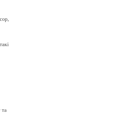
сор,
такі
 та