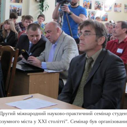
я Другий міжнародний науково-практичний семінар студен
озумного міста у XXI столітті”. Семінар був організован