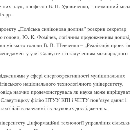
чних наук, професор В. П. Удовиченко, – незмінний міс
15 рр.
проекту „Поліська силіконова долина” розкрив секретар
кого голови, Ю. К. Фомічев, логічним продовженням допові
ка міського голови В. В. Шевченка – „Реалізація проектів
менеджменту у м. Славутичі із залученням міжнародного
лідженнями у сфері енергоефективності муніципальних
гівського національного технологічного університету,
оповідь наочно продемонструвала як наука може вирішува
о Славутицьку філію НТУУ КПІ і ЧНТУ пов’язує давня і
там філії в навчанні і в наукових дослідженнях.
ніверситету „Інформаційні технології управління сільськ