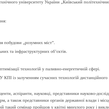
хнічного університету України „Київський політехнічни
ння:
ля побудови „розумних міст”.
них та інфраструктурних об’єктів.
оптимізації технологій у паливно-енергетичній сфері.
У КПІ із залученням сучасних технологій дистанційного
денти, аспіранти, науковці, представники науково-дослід
рм, а також представники органів державної влади і місц
й такий семінар пройшов у квітні минулого року і викл