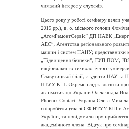
чималий інтерес у слухачів.
Цього року у роботі семінару взяли уч
2015 рр.), в. о. міського голови Фомі
„АтомРемонтСервіс” ДП НАЕК „Енерго
АЕС”, Агентства регіонального розвит
машин і систем НАНУ; представники 
„Підвищення безпеки”, ГУП ПОМ; JBS,
національного технологічного універс
Славутицької філії, студенти НАУ та Н
НТУУ КПІ. Окремо слід зазначити про 
автоматизації України Олександра Во
Phoenix Contact–Україна Олега Микола
співробітництва зі СФ НТУУ КПІ в Асо
України, та повідомили про прийнятт
академічного члена. Відгук про семіна