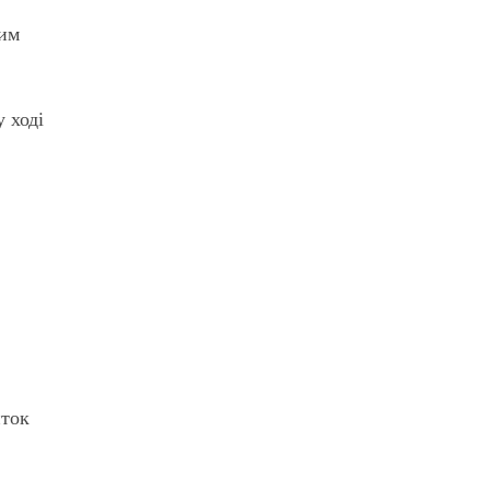
ним
 ході
иток