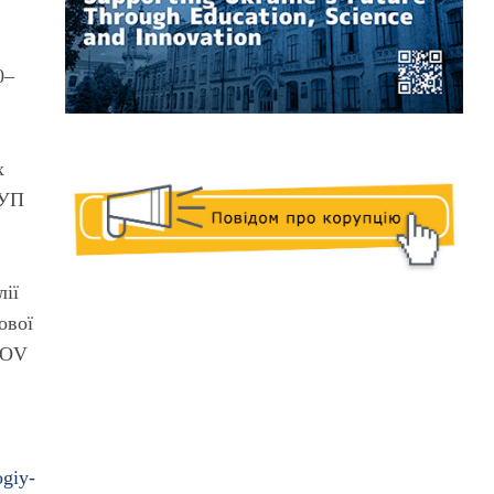
0–
х
ГУП
лії
ової
TOV
ogiy-