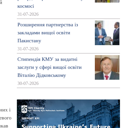
й
космосі
31-07-2026
Розширення партнерства із
закладами вищої освіти
Пакистану
31-07-2026
Стипендія КМУ за видатні
заслуги у сфері вищої освіти
Віталію Дідковському
30-07-2026
них і
евого
икав