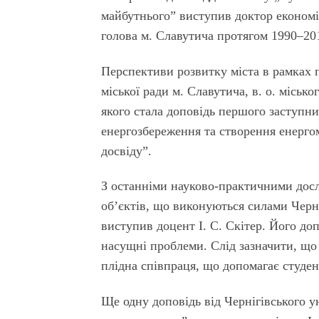
майбутнього” виступив доктор економі
голова м. Славутича протягом 1990–20
Перспективи розвитку міста в рамках 
міської ради м. Славутича, в. о. місь
якого стала доповідь першого заступни
енергозбереження та створення енерго
досвіду”.
З останніми науково-практичними дос
об’єктів, що виконуються силами Черні
виступив доцент І. С. Скітер. Його д
насущні проблеми. Слід зазначити, щ
плідна співпраця, що допомагає студен
Ще одну доповідь від Чернігівського у