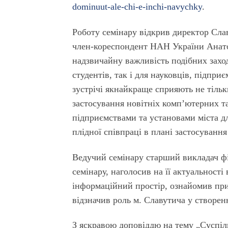
dominuut-ale-chi-e-inchi-navychky
.
Роботу семінару відкрив директор Сла
член-кореспондент НАН України Анат
надзвичайну важливість подібних заході
студентів, так і для науковців, підпри
зустрічі якнайкраще сприяють не тіль
застосування новітніх комп’ютерних та
підприємствами та установами міста д
плідної співпраці в плані застосуванн
Ведучий семінару старший викладач ф
семінару, наголосив на її актуальності
інформаційний простір, ознайомив прис
відзначив роль м. Славутича у створенн
З яскравою доповіддю на тему „Суспіль