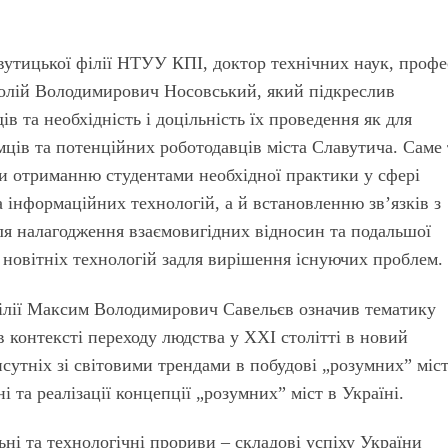
вутицької філії НТУУ КПІ, доктор технічних наук, профе
олій Володимирович Носовський, який підкреслив
в та необхідність і доцільність їх проведення як для
ємців та потенційних роботодавців міста Славутича. Саме 
ки отриманню студентами необхідної практики у сфері
 інформаційних технологій, а й встановленню зв’язків з
ля налагодження взаємовигідних відносин та подальшої
я новітніх технологій задля вирішення існуючих проблем.
ілії Максим Володимирович Савельєв означив тематику
 в контексті переходу людства у XXI столітті в новий
утніх зі світовими трендами в побудові „розумних” міст
і та реалізації концепції „розумних” міст в Україні.
ні та технологічні прориви – складові успіху України