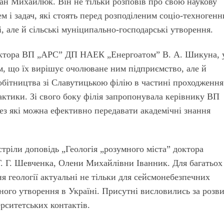
ван Михайлюк. Він не тільки розповів про свою наукову
ем і задач, які стоять перед розподіленим соціо-техноген
і, але й сільські муніципально-господарські утворення.
ектора ВП „АРС” ДП НАЕК „Енергоатом” В. А. Шикуна, у
ем, що їх вирішує очолюване ним підприємство, але й
бітництва зі Славутицькою філію в частині проходження
актики. Зі свого боку філія запропонувала керівнику ВП
рез які можна ефективно передавати академічні знання
стріли доповідь „Геологія „розумного міста” доктора
Т. Г. Шевченка, Олени Михайлівни Іванник. Для багатьох
я геології актуальні не тільки для сейсмонебезпечних
ьного утворення в Україні. Присутні висловились за розв
рситетських контактів.