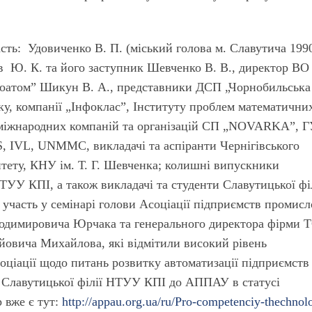
асть: Удовиченко В. П. (міський голова м. Славутича 199
чев Ю. К. та його заступник Шевченко В. В., директор ВО
атом” Шикун В. А., представники ДСП „Чорнобильська
ку, компанії „Інфоклас”, Інституту проблем математични
міжнародних компаній та організацій СП „NOVARKA”, 
 IVL, UNMMC, викладачі та аспіранти Чернігівського
итету, КНУ ім. Т. Г. Шевченка; колишні випускники
ТУУ КПІ, а також викладачі та студенти Славутицької фі
участь у семінарі голови Асоціації підприємств промисл
лодимировича Юрчака та генерального директора фірми 
йовича Михайлова, які відмітили високий рівень
ціації щодо питань розвитку автоматизації підприємств
я Славутицької філії НТУУ КПІ до АППАУ в статусі
р вже є тут:
http://appau.org.ua/ru/Pro-competenciy-thechnol