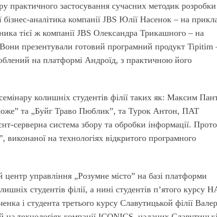
ру практичного застосування сучасних методик розробки
 бізнес-аналітика компанії JBS Юлії Насенок – на прикл
бника тієї ж компанії JBS Олександра Трикашного – на
. Вони презентували готовий програмний продукт Tipitim 
роблений на платформі Андроїд, з практичною його
 семінару колишніх студентів філії таких як: Максим Пант
роже” та „Буйг Траво Пюблик”, та Турок Антон, ПАТ
ієнт-серверна система збору та обробки інформації. Прот
”, виконаної на технологіях відкритого програмного
 центр управління „Розумне місто” на базі платформи
шніх студентів філії, а нині студентів п’ятого курсу 
нка і студента третього курсу Славутицькой філії Валер
й на технологіях компанії ICONICS, наданих Славутицьк