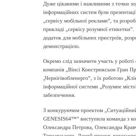
Дуже цікавими і важливими з точки зо
інформаційних систем були презентації
„сервісу мобільної реклами”, та розро
прикладі „сервісу розумної етикетки”
додаток для мобільних пристроїв, роз
демонстрацією.
Окремо слід зазначити участь у роботі
компанія „Вінсі Констрюксьон Гран П
„Чернігівобленерго”, з їх роботою „Кл
інформаційної системи „Розумне місто
забезпечення.
З конкуруючим проектом „Ситуаційний
GENESIS64™” виступила команда з коли
Олександра Петрова, Олександра Кравче
Тернавського. Даний проект, виконани