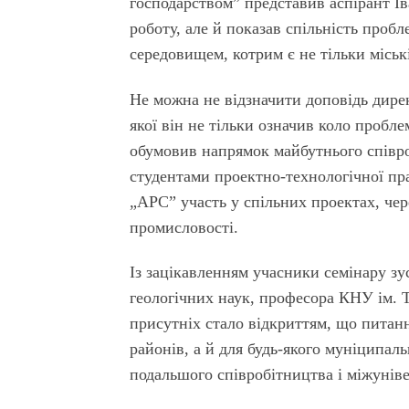
господарством” представив аспірант І
роботу, але й показав спільність пробл
середовищем, котрим є не тільки міськ
Не можна не відзначити доповідь дир
якої він не тільки означив коло пробл
обумовив напрямок майбутнього співро
студентами проектно-технологічної пр
„АРС” участь у спільних проектах, че
промисловості.
Із зацікавленням учасники семінару зу
геологічних наук, професора КНУ ім. 
присутніх стало відкриттям, що питанн
районів, а й для будь-якого муніципал
подальшого співробітництва і міжуніве