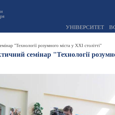
ни
оря
УНІВЕРСИТЕТ
В
інар "Технології розумного міста у XXI столітті"
ичний семінар "Технології розумног