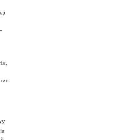
аді
–
ін,
отип
НАУ
ія
ій