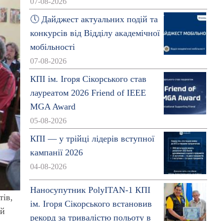
07-08-2026
🕔 Дайджест актуальних подій та
конкурсів від Відділу академічної
мобільності
07-08-2026
КПІ ім. Ігоря Сікорського став
лауреатом 2026 Friend of IEEE
MGA Award
05-08-2026
КПІ — у трійці лідерів вступної
кампанії 2026
04-08-2026
Наносупутник PolyITAN-1 КПІ
тів,
ім. Ігоря Сікорського встановив
ий
рекорд за тривалістю польоту в