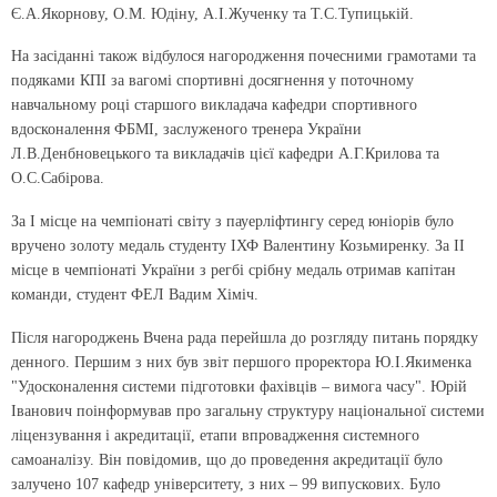
Є.А.Якорнову, О.М. Юдіну, А.І.Жученку та Т.С.Тупицькій.
На засіданні також відбулося нагородження почесними грамотами та
подяками КПІ за вагомі спортивні досягнення у поточному
навчальному році старшого викладача кафедри спортивного
вдосконалення ФБМІ, заслуженого тренера України
Л.В.Денбновецького та викладачів цієї кафедри А.Г.Крилова та
О.С.Сабірова.
За I місце на чемпіонаті світу з пауерліфтингу серед юніорів було
вручено золоту медаль студенту ІХФ Валентину Козьмиренку. За II
місце в чемпіонаті України з регбі срібну медаль отримав капітан
команди, студент ФЕЛ Вадим Хіміч.
Після нагороджень Вчена рада перейшла до розгляду питань порядку
денного. Першим з них був звіт першого проректора Ю.І.Якименка
"Удосконалення системи підготовки фахівців – вимога часу". Юрій
Іванович поінформував про загальну структуру національної системи
ліцензування і акредитації, етапи впровадження системного
самоаналізу. Він повідомив, що до проведення акредитації було
залучено 107 кафедр університету, з них – 99 випускових. Було