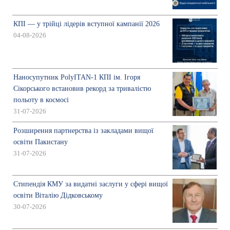
КПІ — у трійці лідерів вступної кампанії 2026
04-08-2026
Наносупутник PolyITAN-1 КПІ ім. Ігоря
Сікорського встановив рекорд за тривалістю
польоту в космосі
31-07-2026
Розширення партнерства із закладами вищої
освіти Пакистану
31-07-2026
Стипендія КМУ за видатні заслуги у сфері вищої
освіти Віталію Дідковському
30-07-2026