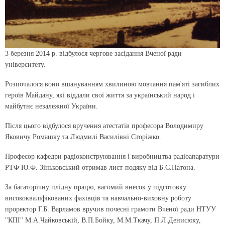
3 березня 2014 р. відбулося чергове засідання Вченої ради
університету.
Розпочалося воно вшануванням хвилиною мовчання пам'яті загиблих
героїв Майдану, які віддали свої життя за український народ і
майбутнє незалежної України.
Після цього відбулося вручення атестатів професора Володимиру
Яковичу Ромашку та Людмилі Василівні Сторіжко.
Професор кафедри радіоконструювання і виробництва радіоапаратури
РТФ Ю.Ф. Зіньковський отримав лист-подяку від Б.Є.Патона.
За багаторічну плідну працю, вагомий внесок у підготовку
висококваліфікованих фахівців та навчально-виховну роботу
проректор Г.Б. Варламов вручив почесні грамоти Вченої ради НТУУ
"КПІ" М.А.Чайковській, В.П.Бойку, М.М.Ткачу, П.Л.Денисюку,