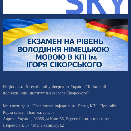
Національний технічний університет України "Київський
політехнічний інститут імені Ігоря Сікорського"
Контактні дані
Обов'язкова інформація
Бренд КПІ
Про сайт
Карта сайту
Нові матеріали
Адреса:
Україна
,
03056
, м.
Київ
-56,
Берестейський проспект
(Перемоги), 37
/ Мапа кампусу
,
📧