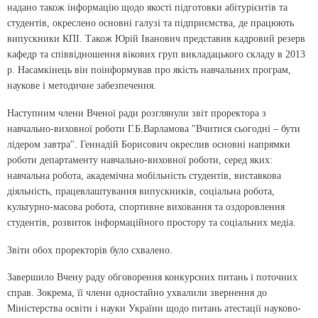
надано також інформацію щодо якості підготовки абітурієнтів та
студентів, окреслено основні галузі та підприємства, де працюють
випускники КПІ. Також Юрій Іванович представив кадровий резерв
кафедр та співвідношення вікових груп викладацького складу в 2013
р. Насамкінець він поінформував про якість навчальних програм,
наукове і методичне забезпечення.
Наступним члени Вченої ради розглянули звіт проректора з
навчально-виховної роботи Г.Б.Варламова "Вчитися сьогодні – бути
лідером завтра". Геннадій Борисович окреслив основні напрямки
роботи департаменту навчально-виховної роботи, серед яких:
навчальна робота, академічна мобільність студентів, виставкова
діяльність, працевлаштування випускників, соціальна робота,
культурно-масова робота, спортивне виховання та оздоровлення
студентів, розвиток інформаційного простору та соціальних медіа.
Звіти обох проректорів було схвалено.
Завершило Вчену раду обговорення конкурсних питань і поточних
справ. Зокрема, її члени одностайно ухвалили звернення до
Міністерства освіти і науки України щодо питань атестації науково-