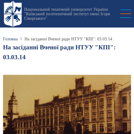
Перейти
Національний технічний університет України
до
"Київський політехнічний інститут імені Ігоря
основного
Сікорського"
вмісту
Головна
На засіданні Вченої ради НТУУ "КПІ": 03.03.14
На засіданні Вченої ради НТУУ "КПІ":
03.03.14