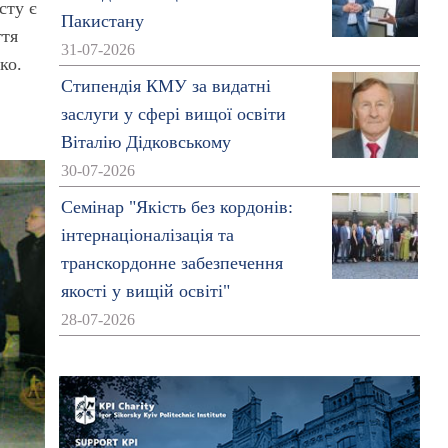
сту є
Пакистану
ття
31-07-2026
ко.
Стипендія КМУ за видатні
заслуги у сфері вищої освіти
Віталію Дідковському
30-07-2026
Семінар "Якість без кордонів:
інтернаціоналізація та
транскордонне забезпечення
якості у вищій освіті"
28-07-2026