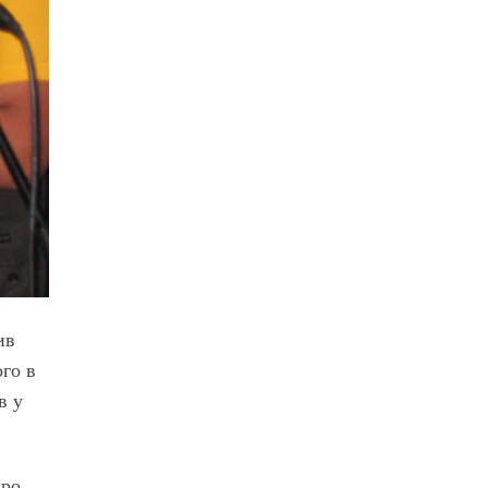
ив
го в
в у
про