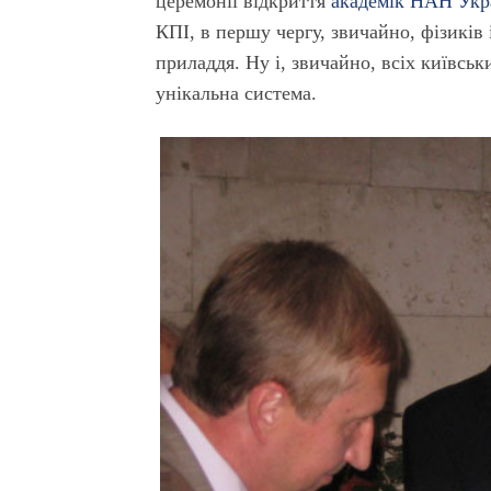
церемонії відкриття
академік НАН Укра
КПІ, в першу чергу, звичайно, фізиків
приладдя. Ну і, звичайно, всіх київськ
унікальна система.