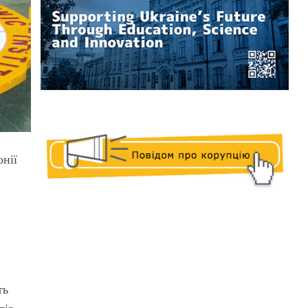
онії
ть