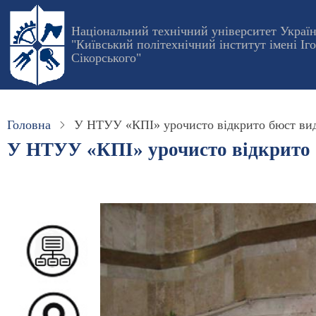
Перейти
до
Національний технічний університет Украї
"Київський політехнічний інститут імені Іг
основного
Сікорського"
вмісту
Головна
У НТУУ «КПІ» урочисто відкрито бюст ви
У НТУУ «КПІ» урочисто відкрито 