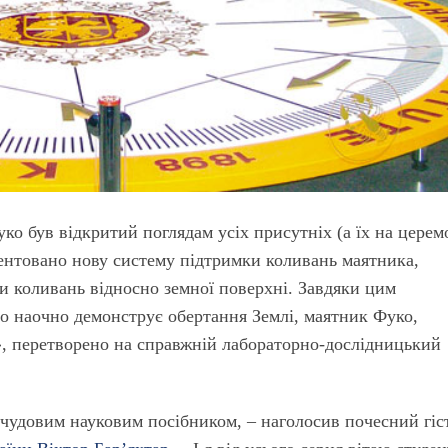
ко був відкритий поглядам усіх присутніх (а їх на церем
зентовано нову систему підтримки коливань маятника,
и коливань відносно земної поверхні. Завдяки цим
що наочно демонструє обертання Землі, маятник Фуко,
, перетворено на справжній лабораторно-дослідницький
чудовим науковим посібником, – наголосив почесний гіс