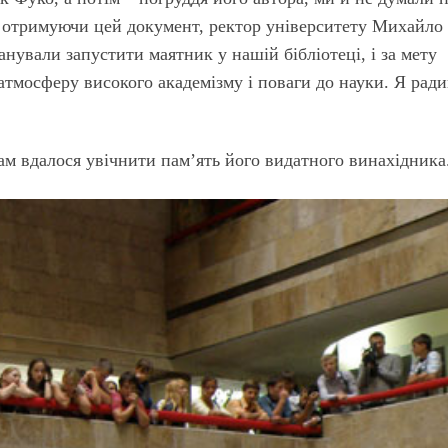
в, отримуючи цей документ, ректор університету Михайло
анували запустити маятник у нашій бібліотеці, і за мету
атмосферу високого академізму і поваги до науки. Я ради
м вдалося увічнити пам’ять його видатного винахідника