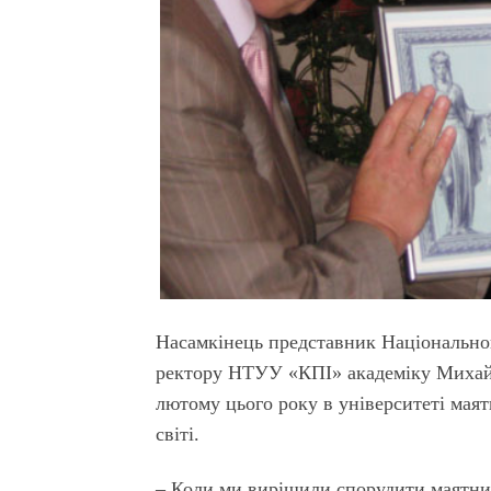
Насамкінець представник Національног
ректору НТУУ «КПІ» академіку Михайл
лютому цього року в університеті маят
світі.
– Коли ми вирішили спорудити маятник