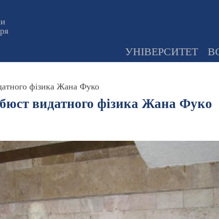
ни
оря
УНІВЕРСИТЕТ
В
датного фізика Жана Фуко
бюст видатного фізика Жана Фуко