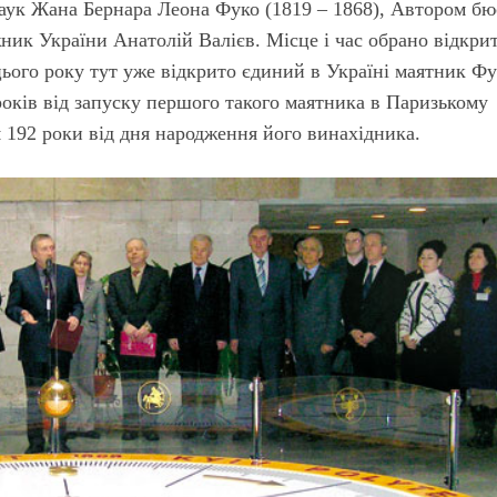
наук Жана Бернара Леона Фуко (1819 – 1868), Автором бю
ник України Анатолій Валієв. Місце і час обрано відкри
ього року тут уже відкрито єдиний в Україні маятник Фу
років від запуску першого такого маятника в Паризькому
 192 роки від дня народження його винахідника.