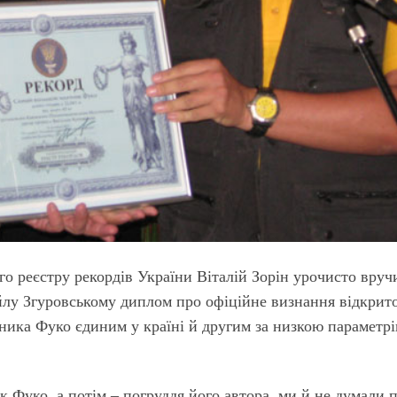
о реєстру рекордів України Віталій Зорін урочисто вруч
у Згуровському диплом про офіційне визнання відкрито
ника Фуко єдиним у країні й другим за низкою параметрі
 Фуко, а потім – погруддя його автора, ми й не думали 