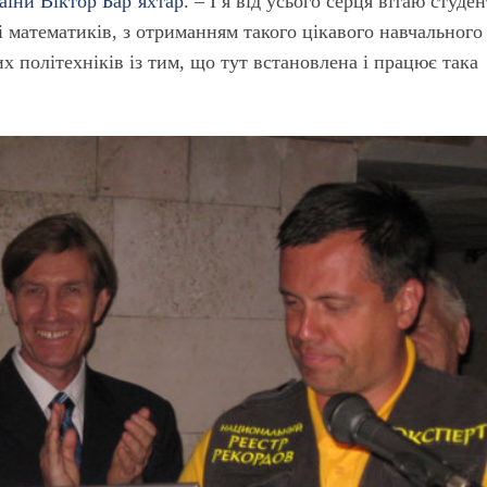
їни Віктор Бар’яхтар
. – І я від усього серця вітаю студен
 і математиків, з отриманням такого цікавого навчального
их політехніків із тим, що тут встановлена і працює така