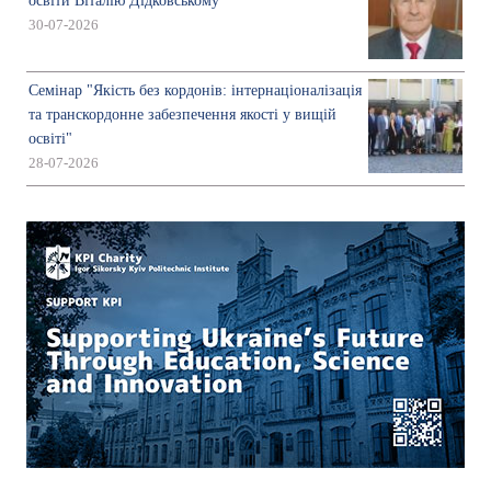
освіти Віталію Дідковському
30-07-2026
Семінар "Якість без кордонів: інтернаціоналізація
та транскордонне забезпечення якості у вищій
освіті"
28-07-2026