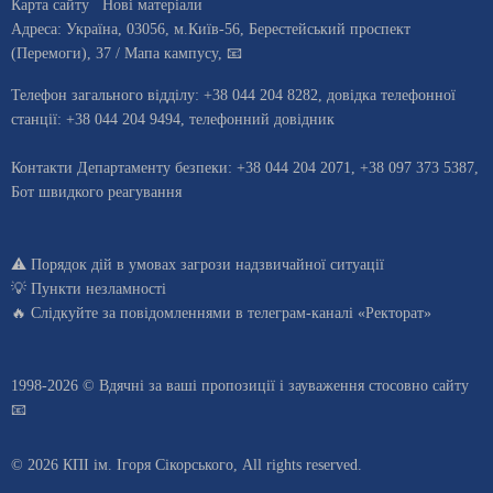
Карта сайту
Нові матеріали
Адреса:
Україна
,
03056
, м.
Київ
-56,
Берестейський проспект
(Перемоги), 37
/ Мапа кампусу
,
📧
Телефон загального відділу:
+38 044 204 8282
, довiдка телефонної
станцiї:
+38 044 204 9494
,
телефонний довідник
Контакти Департаменту безпеки: +38 044 204 2071, +38 097 373 5387,
Бот швидкого реагування
⚠️
Порядок дій в умовах загрози надзвичайної ситуації
💡
Пункти незламності
🔥 Слідкуйте за повідомленнями в
телеграм-каналі «Ректорат»
1998-2026 © Вдячні за ваші
пропозиції і зауваження стосовно сайту
📧
© 2026 КПІ ім. Ігоря Сікорського, All rights reserved.