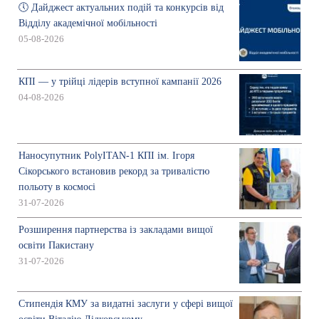
🕔 Дайджест актуальних подій та конкурсів від
Відділу академічної мобільності
05-08-2026
КПІ — у трійці лідерів вступної кампанії 2026
04-08-2026
Наносупутник PolyITAN-1 КПІ ім. Ігоря
Сікорського встановив рекорд за тривалістю
польоту в космосі
31-07-2026
Розширення партнерства із закладами вищої
освіти Пакистану
31-07-2026
Стипендія КМУ за видатні заслуги у сфері вищої