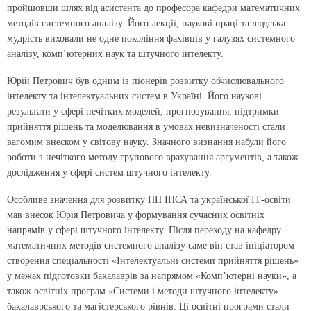
пройшовши шлях від асистента до професора кафедри математичних
методів системного аналізу. Його лекції, наукові праці та людська
мудрість виховали не одне покоління фахівців у галузях системного
аналізу, комп’ютерних наук та штучного інтелекту.
Юрій Петрович був одним із піонерів розвитку обчислювального
інтелекту та інтелектуальних систем в Україні. Його наукові
результати у сфері нечітких моделей, прогнозування, підтримки
прийняття рішень та моделювання в умовах невизначеності стали
вагомим внеском у світову науку. Значного визнання набули його
роботи з нечіткого методу групового врахування аргументів, а також
дослідження у сфері систем штучного інтелекту.
Особливе значення для розвитку НН ІПСА та української ІТ-освіти
мав внесок Юрія Петровича у формування сучасних освітніх
напрямів у сфері штучного інтелекту. Після переходу на кафедру
математичних методів системного аналізу саме він став ініціатором
створення спеціальності «Інтелектуальні системи прийняття рішень»
у межах підготовки бакалаврів за напрямом «Комп’ютерні науки», а
також освітніх програм «Системи і методи штучного інтелекту»
бакалаврського та магістерського рівнів. Ці освітні програми стали