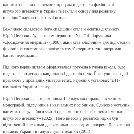
одними з перших системних програм підготовки фахівців зі
штучного інтелекту в Україні та заклали основу для розвитку
провідної науково-освітньої школи.
Важливою складовою його спадщини стала й освітня діяльність.
Юрій Петрович був автором першого в Україні підручника
«Дослідження операцій» (1998), який став класичним для підготовки
фахівців із системного аналізу та комп’ютерних наук і витримав
багато перевидань.
Під його керівництвом сформувалася потужна наукова школа, було
підготовлено десятки кандидатів і докторів наук. Його учні сьогодні
працюють у провідних університетах, наукових установах та ІТ-
компаніях України і світу.
Юрій Петрович є автором понад 150 наукових праць, численних
монографій, підручників і навчальних посібників. Однією з останніх
вагомих праць за його участі стала монографія «Системи і методи
штучного інтелекту» (2025). Його внесок у розвиток науки був
відзначений високими державними нагородами, зокрема Державною
премією України в галузі науки і техніки (2011).