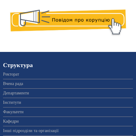
Структура
Ректорат
Вчена рада
Департаменти
Інститути
Факультети
Кафедри
Інші підрозділи та організації