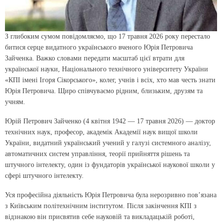
З глибоким сумом повідомляємо, що 17 травня 2026 року перестало
битися серце видатного українського вченого Юрія Петровича
Зайченка. Важко словами передати масштаб цієї втрати для
української науки, Національного технічного університету України
«КПІ імені Ігоря Сікорського», колег, учнів і всіх, хто мав честь знати
Юрія Петровича. Щиро співчуваємо рідним, близьким, друзям та
учням.
Юрій Петрович Зайченко (4 квітня 1942 — 17 травня 2026) — доктор
технічних наук, професор, академік Академії наук вищої школи
України, видатний український учений у галузі системного аналізу,
автоматичних систем управління, теорії прийняття рішень та
штучного інтелекту, один із фундаторів української наукової школи у
сфері штучного інтелекту.
Уся професійна діяльність Юрія Петровича була нерозривно пов’язана
з Київським політехнічним інститутом. Після закінчення КПІ з
відзнакою він присвятив себе науковій та викладацькій роботі,