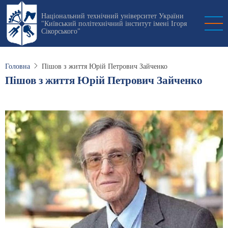
Перейти
Національний технічний університет України
до
"Київський політехнічний інститут імені Ігоря
основного
Сікорського"
вмісту
Головна
Пішов з життя Юрій Петрович Зайченко
Пішов з життя Юрій Петрович Зайченко