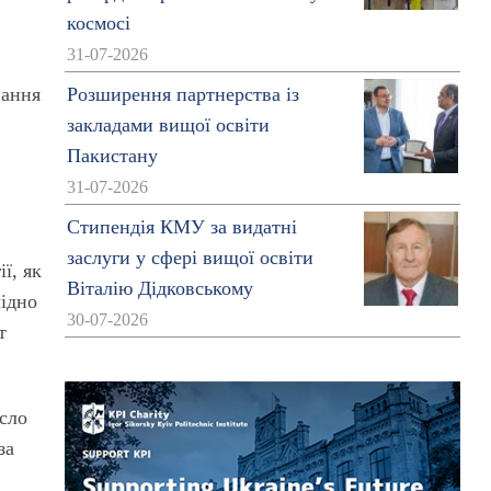
космосі
31-07-2026
вання
Розширення партнерства із
закладами вищої освіти
Пакистану
31-07-2026
Стипендія КМУ за видатні
заслуги у сфері вищої освіти
ї, як
Віталію Дідковському
лідно
30-07-2026
т
сло
за