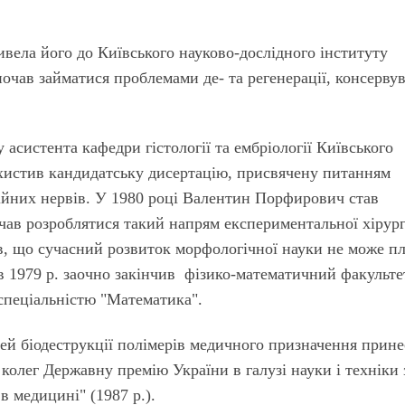
вела його до Київського науково-дослідного інституту
 почав займатися проблемами де- та регенерації, консерву
 асистента кафедри гістології та ембріології Київського
захистив кандидатську дисертацію, присвячену питанням
рійних нервів. У 1980 році Валентин Порфирович став
чав розроблятися такий напрям експериментальної хірургі
в, що сучасний розвиток морфологічної науки не може п
 в 1979 р. заочно закінчив фізико-математичний факульте
 спеціальністю "Математика".
й біодеструкції полімерів медичного призначення прине
олег Державну премію України в галузі науки і техніки 
в медицині" (1987 р.).