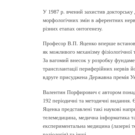
У 1987 р. вчений захистив докторську
морфологічних змін в аферентних нер
різних етапах онтогенезу.
Професор В.П. Яценко вперше встанов
як можливого механізму фізіологічної 
За вагомий внесок у розробку фундамен
трансплантації периферійних нервів й
вдруге присуджена Державна премія Укр
Валентин Порфирович є автором понад 
192 періодичні та методичні видання.
Яценка представлені такі наукові напр
телемедицина, медична інформатика та
експериментальна медицина (лазерні те
радіологія) та інші.