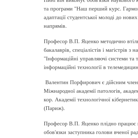
Нині він виконує обов'язки наукового
та програми "Наш перший курс. Гармон
адаптації студентської молоді до нови
напрямів.
Професор В.П. Яценко методично втілю
бакалаврів, спеціалістів і магістрів з
"Інформаційні управляючі системи та т
інформаційні технології в телемедицин
Валентин Порфирович є дійсним членом
Міжнародної академії патологів, акаде
кор. Академії технологічної кібернети
(Париж).
Професор В.П. Яценко плідно працює в
обов'язки заступника голови вченої ра