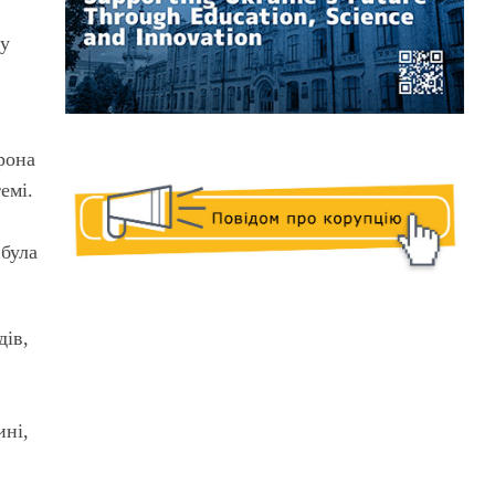
зу
рона
емі.
 була
дів,
ині,