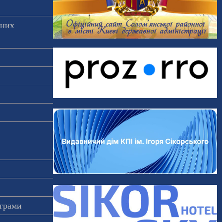
аних
ограми