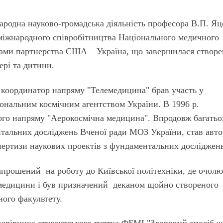
ародна науково-громадська діяльність професора В.П. Яц
 міжнародного співробітництва Національного медичного
рами партнерства США – Україна, що завершилася створ
ері та дитини.
як координатор напряму "Телемедицина" брав участь у
нальним космічним агентством України. В 1996 р.
ого напряму "Аерокосмічна медицина". Впродовж багатьо
нтальних досліджень Вченої ради МОЗ України, став авт
пертизи наукових проектів з фундаментальних досліджен
прошений на роботу до Київської політехніки, де очол
емедицини і був призначений деканом щойно створеного
ого факультету.