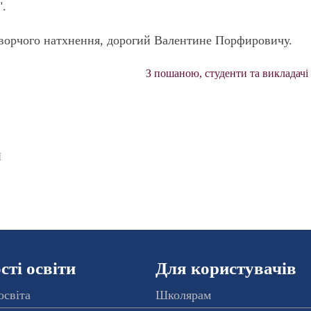
".
творчого натхнення, дорогий Валентине Порфировичу.
З пошаною, студенти та викладач
І
ті освіти
Для користувачів
освіта
Школярам