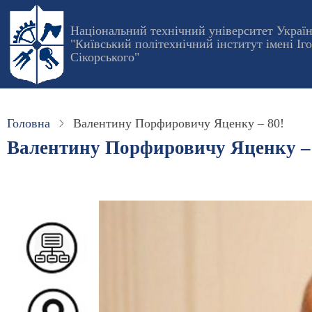
Перейти
до
Національний технічний університет Украї
"Київський політехнічний інститут імені Іг
основного
Сікорського"
вмісту
Головна
Валентину Порфировичу Яценку – 80!
Валентину Порфировичу Яценку – 