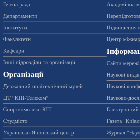
Вчена рада
Академічна м
Департаменти
Перепідготовк
Інститути
Підвищення к
Факультети
Центр міжнар
Інформац
Кафедри
Інші підрозділи та організації
Сайти мережі
Організації
Наукові вида
Державний політехнічний музей
Наукові конф
ЦТ “КПІ-Телеком”
Науково-досл
Спорткомплекс КПІ
Електронний 
Студмісто
Газета "Київс
Українсько-Японський центр
Журнал "Наук