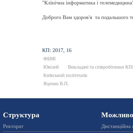
"Клінічна інформатика і телемедицина
Доброго Вам здоров'я та подальшого 
КП: 2017, 16
ФБМІ
Ювілей
Викладачі та співробітники КП
Київський політехнік
Яценко В.П.
Структура
Можливос
Ректорат
Дистанційна 