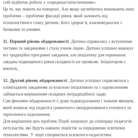
собі відбиток роботи з «середньостатистичними».
Це те, що лежить на поверхні. Але якщо заглибитись виникають інші
проблеми – проблеми фіксації рівня, який залежить від
психологічного стану дитини, його здоров’я, взаємовідносин з
батьками та учнями.
11. Перший рівень обдарованості
. Дитина справилась з вступними
тестами та завданнями і стала учнем ліцею. Дитина успішно виконує
всі традиційні програмні завдання, але ініціативу для отримання
завдань підвищеного рівня складності не проявляє. Ініціатором є
вчитель.
12. Другий рівень обдарованості
. Дитина успішно справляється з
олімпіадним завданням за власною ініціативою та з задоволенням
займається вирішенням складних нетрадиційних задач.
Сам феномен обдарованості є дуже індивідуальним і тонким явищем,
який вимагає від педагога грамотного скоординованого етичного та
терпеливого відношення.
Для вирішення цих проблем Ліцей запрошує до співпраці педагогів-
ентузіастів, які будуть навчати ліцеїстів за передовими освітніми
технологіями. У ліцеї створюється психолого-педагогічна