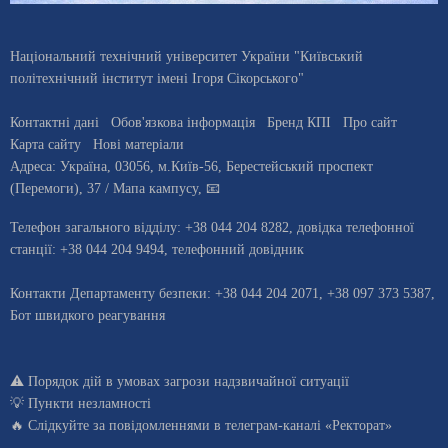
Національний технічний університет України "Київський
політехнічний інститут імені Ігоря Сікорського"
Контактні дані
Обов'язкова інформація
Бренд КПІ
Про сайт
Карта сайту
Нові матеріали
Адреса:
Україна
,
03056
, м.
Київ
-56,
Берестейський проспект
(Перемоги), 37
/ Мапа кампусу
,
📧
Телефон загального відділу:
+38 044 204 8282
, довiдка телефонної
станцiї:
+38 044 204 9494
,
телефонний довідник
Контакти Департаменту безпеки: +38 044 204 2071, +38 097 373 5387,
Бот швидкого реагування
⚠️
Порядок дій в умовах загрози надзвичайної ситуації
💡
Пункти незламності
🔥 Слідкуйте за повідомленнями в
телеграм-каналі «Ректорат»