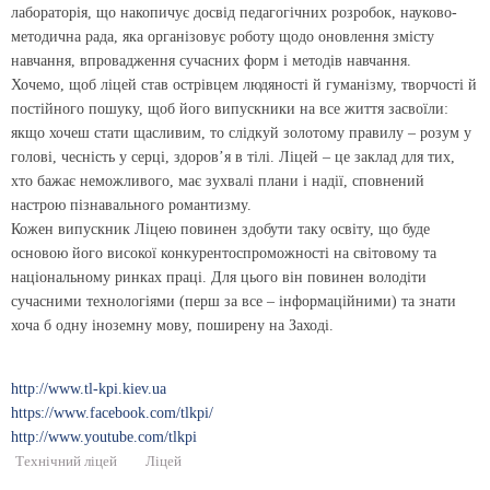
лабораторія, що накопичує досвід педагогічних розробок, науково-
методична рада, яка організовує роботу щодо оновлення змісту
навчання, впровадження сучасних форм і методів навчання.
Хочемо, щоб ліцей став острівцем людяності й гуманізму, творчості й
постійного пошуку, щоб його випускники на все життя засвоїли:
якщо хочеш стати щасливим, то слідкуй золотому правилу – розум у
голові, чесність у серці, здоров’я в тілі. Ліцей – це заклад для тих,
хто бажає неможливого, має зухвалі плани і надії, сповнений
настрою пізнавального романтизму.
Кожен випускник Ліцею повинен здобути таку освіту, що буде
основою його високої конкурентоспроможності на світовому та
національному ринках праці. Для цього він повинен володіти
сучасними технологіями (перш за все – інформаційними) та знати
хоча б одну іноземну мову, поширену на Заході.
http://www.tl-kpi.kiev.ua
https://www.facebook.com/tlkpi/
http://www.youtube.com/tlkpi
Технічний ліцей
Ліцей