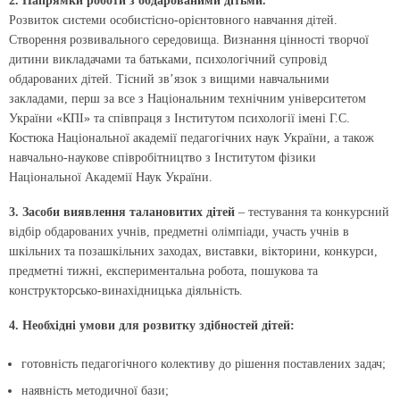
2. Напрямки роботи з обдарованими дітьми.
Розвиток системи особистісно-орієнтовного навчання дітей.
Створення розвивального середовища. Визнання цінності творчої
дитини викладачами та батьками, психологічний супровід
обдарованих дітей. Тісний зв’язок з вищими навчальними
закладами, перш за все з Національним технічним університетом
України «КПІ» та співпраця з Інститутом психології імені Г.С.
Костюка Національної академії педагогічних наук України, а також
навчально-наукове співробітництво з Інститутом фізики
Національної Академії Наук України.
3. Засоби виявлення талановитих дітей
– тестування та конкурсний
відбір обдарованих учнів, предметні олімпіади, участь учнів в
шкільних та позашкільних заходах, виставки, вікторини, конкурси,
предметні тижні, експериментальна робота, пошукова та
конструкторсько-винахідницька діяльність.
4. Необхідні умови для розвитку здібностей дітей:
готовність педагогічного колективу до рішення поставлених задач;
наявність методичної бази;