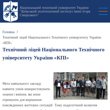
Перейти
Національний технічний університет України
до
"Київський політехнічний інститут імені Ігоря
основного
Сікорського"
вмісту
Головна
Технічний ліцей Національного Технічного університету України
«КПІ»
Технічний ліцей Національного Технічного
університету України «КПІ»
Мета навчального закладу
навчити учнів використовувати
знання і вміння, які вони
отримують для вирішення
повсякденних життєвих ситуацій. Тому педагогічний колектив