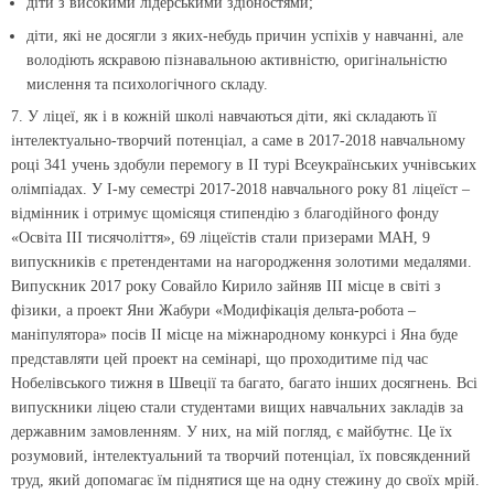
діти з високими лідерськими здібностями;
діти, які не досягли з яких-небудь причин успіхів у навчанні, але
володіють яскравою пізнавальною активністю, оригінальністю
мислення та психологічного складу.
7. У ліцеї, як і в кожній школі навчаються діти, які складають її
інтелектуально-творчий потенціал, а саме в 2017-2018 навчальному
році 341 учень здобули перемогу в ІІ турі Всеукраїнських учнівських
олімпіадах. У І-му семестрі 2017-2018 навчального року 81 ліцеїст –
відмінник і отримує щомісяця стипендію з благодійного фонду
«Освіта ІІІ тисячоліття», 69 ліцеїстів стали призерами МАН, 9
випускників є претендентами на нагородження золотими медалями.
Випускник 2017 року Совайло Кирило зайняв ІІІ місце в світі з
фізики, а проект Яни Жабури «Модифікація дельта-робота –
маніпулятора» посів ІІ місце на міжнародному конкурсі і Яна буде
представляти цей проект на семінарі, що проходитиме під час
Нобелівського тижня в Швеції та багато, багато інших досягнень. Всі
випускники ліцею стали студентами вищих навчальних закладів за
державним замовленням. У них, на мій погляд, є майбутнє. Це їх
розумовий, інтелектуальний та творчий потенціал, їх повсякденний
труд, який допомагає їм піднятися ще на одну стежину до своїх мрій.