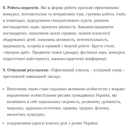
8. Робота педагогів.
Які ж форми роботи признані ефективними:
конкурси, інтелектуальні та інтерактивні ігри, гурткова робота, учать
в олімпіадах, відвідування спеціалізованих курсів, рішення
нестандартних задач, проектна діяльність. Бажання працювати
нестандартно, захоплення своєю справою, знання психології
обдарованих дітей, пошукова активність, інтелектуальність,
ерудованість, потреба в науковій і творчій роботі. Круглі столи,
«Аукціон ідей», Предметні тижні (декади), фестивалі наук, конкурси
педагогічної майстерності, науково-практичні конференції.
9. Очікувані результати:
«Ефективний учитель – успішний учень –
престижний навчальний заклад».
Випускник ліцею стане соціально активною особистістю з яскраво
вираженими особистісними рисами громадянина України, які
включають в себе національну свідомість, розвинену духовність,
моральну, художньо-естетичну, правову, трудову, фізичну,
екологічну культурну;
усвідомлення єдності власної долі з долею України;