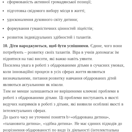
сформованість активної громадянської позиції;
підготовка свідомого вибору місця в житті;
удосконалення духовного світу дитини;
формування гуманістичних цінностей ліцеїстів;
розвиток індивідуальних здібностей і талантів.
10. Діти народжуються, щоб бути успішними.
Єдине, чого вони
потребують – розвитку своїх талантів. Віра в учнів допомагає їм
піднятися на такі висоти, які важко навіть уявити.
Посилена увага в роботі з обдарованими дітьми в сучасних умовах,
коли інноваційні процеси в усіх сферах життя являються
визначальними, питання розвитку навчання обдарованих дітей
являються актуальними як ніколи.
Тим не менше залишаються не вирішеними ключові проблеми в
роботі з обдарованими дітьми. Ці проблеми виступають в якості
ведучих напрямків в роботі з дітьми, які виявили особливі якості в
інтелектуальних сферах.
До цього часу не уточнені поняття b>«обдарована дитина»,
«талановита дитина», «здібна дитина». Не має єдиних підходів до
розрізнення обдарованості по виду їх діяльності (інтелектуальна