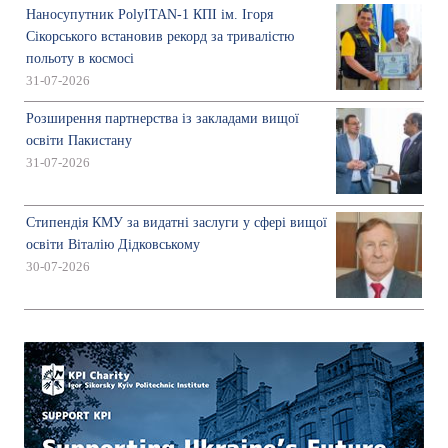
Наносупутник PolyITAN-1 КПІ ім. Ігоря
Сікорського встановив рекорд за тривалістю
польоту в космосі
31-07-2026
Розширення партнерства із закладами вищої
освіти Пакистану
31-07-2026
Стипендія КМУ за видатні заслуги у сфері вищої
освіти Віталію Дідковському
30-07-2026