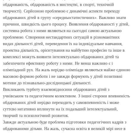
обдарованість, обдарованість в мистецтві, в спорті, технічній
творчості). Серйозною проблемою є динамічні аспекти переходу
обдарованих дітей в групу «середньостатистичних». Важливо знати
причини, швидкість цього процесу. Виявлення обдарованості у дітей,
системна робота з ними являються на сьогодні самою актуальною
проблемою. Створення нестандартних ситуацій в різноманітних
видах діяльності дітей, переведення їх на індивідуальне навчання,
проектна діяльність, орієнтування на майбутню професію та інше в
комплексі можуть виявити інтелектуально обдарованих дітей та
забезпечити ефективну роботу з ними. Не менш важливо є і
олімпіадний рух. На жаль нерідко олімпіади являються майже єдиною
масовою формою роботи і не завжди формують у дітей позитивні
мотиви до пізнавально-дослідницької діяльності.
Викликають турботу взаємовідносини обдарованих дітей з
учнівським та педагогічним колективом. З іншої сторони впевненість
обдарованих дітей нерідко переходить у самовпевненість і може
суттєво негативно вплинути на їх подальший інтелектуальний,
творчий та психологічний розвиток.
Завжди актуальною буде проблема підготовки педагогічних кадрів з
обдарованими дітьми. На жаль, сучасна освіта в великій мірі несе в