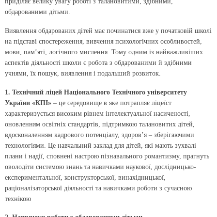
приділяє велику увагу роботі з талановитими, здібними,
обдарованими дітьми.
Виявлення обдарованих дітей має починатися вже у початковій школі
на підставі спостереження, вивчення психологічних особливостей,
мови, пам’яті, логічного мислення. Тому одним із найважливіших
аспектів діяльності школи є робота з обдарованими й здібними
учнями, їх пошук, виявлення і подальший розвиток.
1. Технічний ліцей Національного Технічного університету
України «КПІ»
– це середовище в яке потрапляє ліцеїст
характеризується високим рівнем інтелектуальної насиченості,
оновленням освітніх стандартів, підтримкою талановитих дітей,
вдосконаленням кадрового потенціалу, здоров’я – зберігаючими
технологіями. Це навчальний заклад для дітей, які мають зухвалі
плани і надії, сповнені настрою пізнавального романтизму, прагнуть
оволодіти системою знань та навичками наукової, дослідницько-
експериментальної, конструкторської, винахідницької,
раціоналізаторської діяльності та навичками роботи з сучасною
технікою