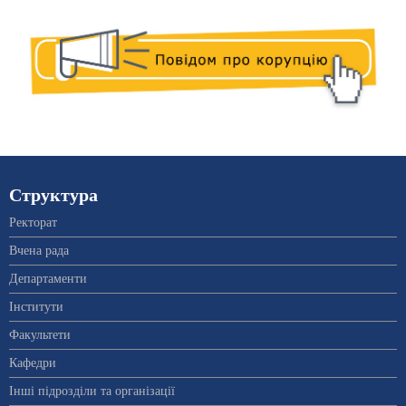
Структура
Ректорат
Вчена рада
Департаменти
Інститути
Факультети
Кафедри
Інші підрозділи та організації