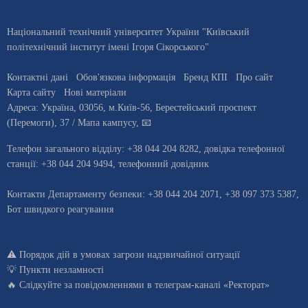
Національний технічний університет України "Київський
політехнічний інститут імені Ігоря Сікорського"
Контактні дані
Обов'язкова інформація
Бренд КПІ
Про сайт
Карта сайту
Нові матеріали
Адреса:
Україна
,
03056
, м.
Київ
-56,
Берестейський проспект
(Перемоги), 37
/ Мапа кампусу
,
📧
Телефон загального відділу:
+38 044 204 8282
, довiдка телефонної
станцiї:
+38 044 204 9494
,
телефонний довідник
Контакти Департаменту безпеки: +38 044 204 2071, +38 097 373 5387,
Бот швидкого реагування
⚠️
Порядок дій в умовах загрози надзвичайної ситуації
💡
Пункти незламності
🔥 Слідкуйте за повідомленнями в
телеграм-каналі «Ректорат»