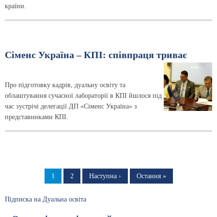
країни.
Сіменс Україна – КПІ: співпраця триває
Про підготовку кадрів, дуальну освіту та
облаштування сучасної лабораторії в КПІ йшлося під
час зустрічі делегації ДП «Сіменс Україна» з
представниками КПІ.
Розбивка
на
Сторінка
1
Сторінка
2
Наступна
Наступна ›
Остання
Остання »
сторінка
сторінка
сторінки
Підписка на Дуальна освіта