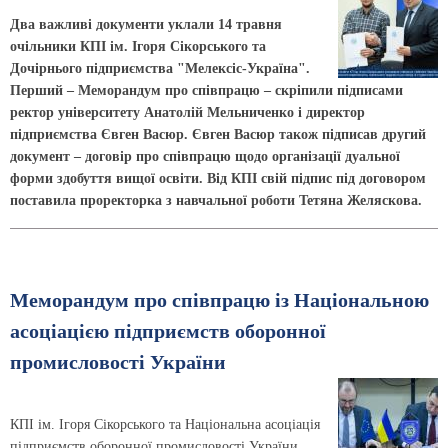
Два важливі документи уклали 14 травня
очільники КПІ ім. Ігоря Сікорського та
Дочірнього підприємства "Мелексіс-Україна".
Перший – Меморандум про співпрацю – скріпили підписами
ректор університету Анатолій Мельниченко і директор
підприємства Євген Васюр. Євген Васюр також підписав другий
документ – договір про співпрацю щодо організації дуальної
форми здобуття вищої освіти. Від КПІ свій підпис під договором
поставила проректорка з навчальної роботи Тетяна Желяскова.
Меморандум про співпрацю із Національною
асоціацією підприємств оборонної
промисловості України
КПІ ім. Ігоря Сікорського та Національна асоціація
підприємств оборонної промисловості України