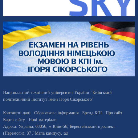
Національний технічний університет України "Київський
політехнічний інститут імені Ігоря Сікорського"
Контактні дані
Обов'язкова інформація
Бренд КПІ
Про сайт
Карта сайту
Нові матеріали
Адреса:
Україна
,
03056
, м.
Київ
-56,
Берестейський проспект
(Перемоги), 37
/ Мапа кампусу
,
📧