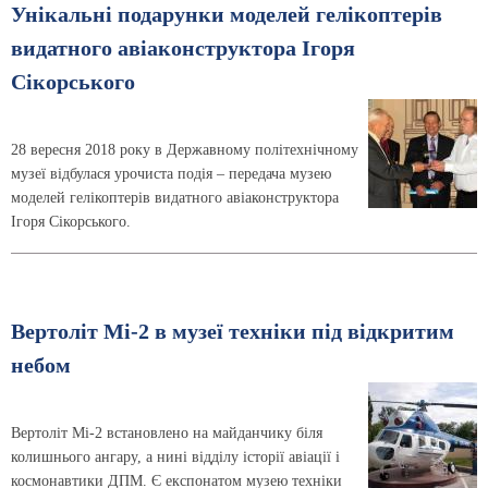
Унікальні подарунки моделей гелікоптерів
видатного авіаконструктора Ігоря
Сікорського
28 вересня 2018 року в Державному політехнічному
музеї відбулася урочиста подія – передача музею
моделей гелікоптерів видатного авіаконструктора
Ігоря Сікорського.
Вертоліт Мі-2 в музеї техніки під відкритим
небом
Вертоліт Мі-2 встановлено на майданчику біля
колишнього ангару, а нині відділу історії авіації і
космонавтики ДПМ. Є експонатом музею техніки