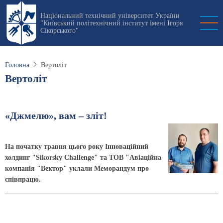
Перейти
Національний технічний університет України
до
"Київський політехнічний інститут імені Ігоря
основного
Сікорського"
вмісту
Головна
Вертоліт
Вертоліт
«Джмелю», вам – зліт!
На початку травня цього року Інноваційний
холдинг "Sikorsky Challenge" та ТОВ "Авіаційна
компанія "Вектор" уклали Меморандум про
співпрацю.