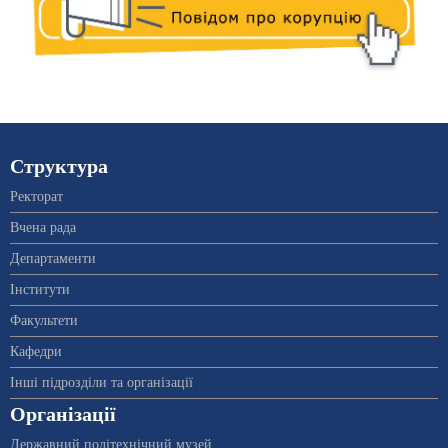
Структура
Ректорат
Вчена рада
Департаменти
Інститути
Факультети
Кафедри
Інші підрозділи та організації
Організації
Державний політехнічний музей