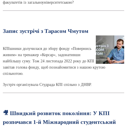
факультетів із загальноуніверситетською?
Запис зустрічі з Тарасом Чмутом
КПІшники долучилася до збору фонду «Повернись
живим» на тренажер «Корсар», задонативши
найбільшу суму. Тож 24 листопада 2022 року до КПІ
завітав голова фонду, щоб познайомитися з нашою крутою
спільнотою.
Зустріч організувала Студрада КПІ спільно з ДНВР.
🎥 Швидкий розвиток покоління: У КПІ
розпочався 1-й Міжнародний студентський