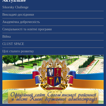
Актуальне
Sikorsky Challenge
Викладачі-дослідники
Академічна доброчесність
Спеціальності та освітні програми
Війна
CLUST SPACE
Цілі сталого розвитку