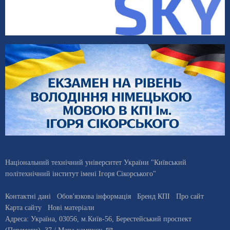
Національний технічний університет України "Київський
політехнічний інститут імені Ігоря Сікорського"
Контактні дані
Обов'язкова інформація
Бренд КПІ
Про сайт
Карта сайту
Нові матеріали
Адреса:
Україна
,
03056
, м.
Київ
-56,
Берестейський проспект