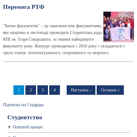
Перемога РТФ
"Битва факультетів" – це змагання між факультетами,
яке щорічно в листопаді проводить Студентська рада
КПІ ім. Ігоря Сікорського, за звання найкращого
факультету року. Конкурс проводиться з 2010 року і складається з
трьох етапів: інтелектуального, спортивного та творчого.
Розбивка
на
Сторінка
1
Сторінка
2
Сторінка
3
Сторінка
4
…
Наступна
Наступна ›
Остання
Остання »
сторінка
сторінка
сторінки
Підписка на Студрада
Студентство
Освітній процес