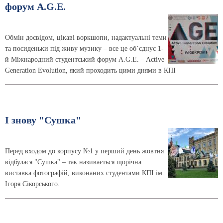
форум A.G.E.
Обмін досвідом, цікаві воркшопи, надактуальні теми
та посиденьки під живу музику – все це об’єднує 1-
й Міжнародний студентський форум A.G.E. – Active
Generation Evolution, який проходить цими днями в КПІ
І знову "Сушка"
Перед входом до корпусу №1 у перший день жовтня
відбулася "Сушка" – так називається щорічна
виставка фотографій, виконаних студентами КПІ ім.
Ігоря Сікорського.