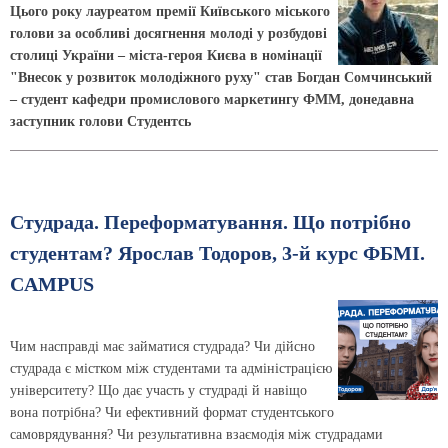
Цього року лауреатом премії Київського міського
голови за особливі досягнення молоді у розбудові
столиці України – міста-героя Києва в номінації
"Внесок у розвиток молодіжного руху" став Богдан Сомчинський
– студент кафедри промислового маркетингу ФММ, донедавна
заступник голови Студентсь
Студрада. Переформатування. Що потрібно
студентам? Ярослав Тодоров, 3-й курс ФБМІ.
CAMPUS
Чим насправді має займатися студрада? Чи дійсно
студрада є містком між студентами та адміністрацією
університету? Що дає участь у студраді й навіщо
вона потрібна? Чи ефективний формат студентського
самоврядування? Чи результативна взаємодія між студрадами