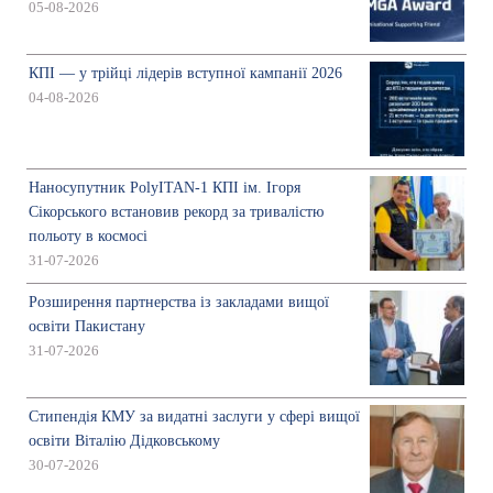
05-08-2026
КПІ — у трійці лідерів вступної кампанії 2026
04-08-2026
Наносупутник PolyITAN-1 КПІ ім. Ігоря
Сікорського встановив рекорд за тривалістю
польоту в космосі
31-07-2026
Розширення партнерства із закладами вищої
освіти Пакистану
31-07-2026
Стипендія КМУ за видатні заслуги у сфері вищої
освіти Віталію Дідковському
30-07-2026