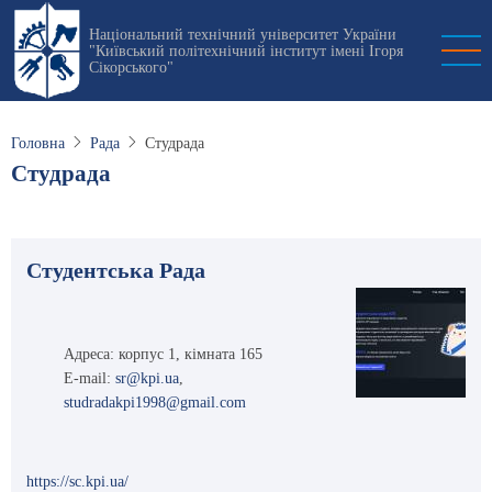
Перейти
Національний технічний університет України
до
"Київський політехнічний інститут імені Ігоря
основного
Сікорського"
вмісту
Головна
Рада
Студрада
Студрада
Студентська Рада
Адреса: корпус 1, кімната 165
E-mail:
sr@kpi.ua
,
studradakpi1998@gmail.com
https://sc.kpi.ua/