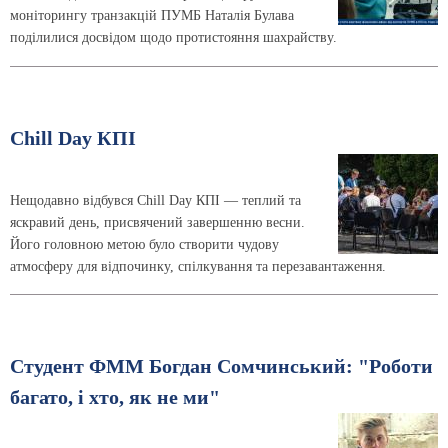
моніторингу транзакцій ПУМБ Наталія Булава
поділилися досвідом щодо протистояння шахрайству.
Chill Day КПІ
Нещодавно відбувся Chill Day КПІ — теплий та
яскравий день, присвячений завершенню весни.
Його головною метою було створити чудову
атмосферу для відпочинку, спілкування та перезавантаження.
Студент ФММ Богдан Сомчинський: "Роботи
багато, і хто, як не ми"