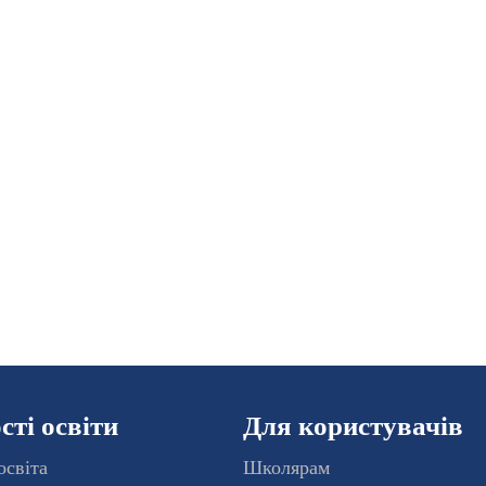
ті освіти
Для користувачів
освіта
Школярам