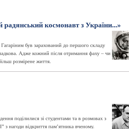
радянський космонавт з України...»
 Гагаріним був зарахований до першого складу
ипадкова. Адже кожний після отримання фаху – чи
більш розмірене життя.
дення поділилися зі студентами та в розмовах з
” з нагоди відкриття пам’ятника вченому.