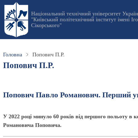
Перейти
до
Національний технічний університет Украї
"Київський політехнічний інститут імені Іг
основного
Сікорського"
вмісту
Головна
Попович П.Р.
Попович П.Р.
Попович Павло Романович. Перший ук
У 2022 році минуло 60 років від першого польоту в 
Романовича Поповича.