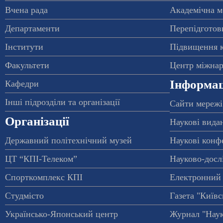
Вчена рада
Академічна м
Департаменти
Перепідготовк
Інститути
Підвищення к
Факультети
Центр міжнар
Інформац
Кафедри
Інші підрозділи та організації
Сайти мережі
Організації
Наукові вида
Державний політехнічний музей
Наукові конф
ЦТ “КПІ-Телеком”
Науково-досл
Спорткомплекс КПІ
Електронний 
Студмісто
Газета "Київс
Українсько-Японський центр
Журнал "Наук