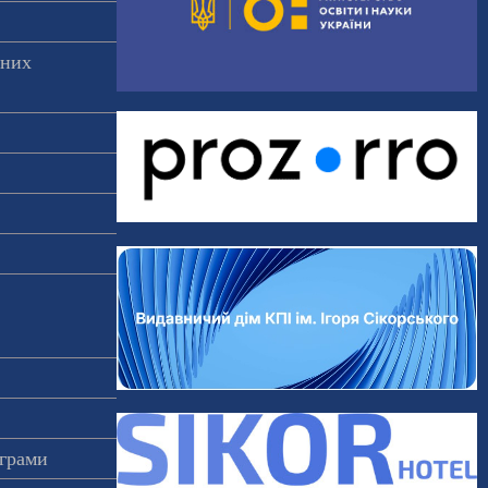
аних
ограми