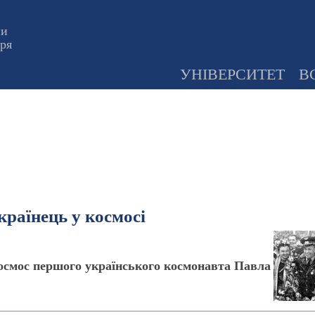
ни
оря
УНІВЕРСИТЕТ
В
раїнець у космосі
космос першого українського космонавта Павла