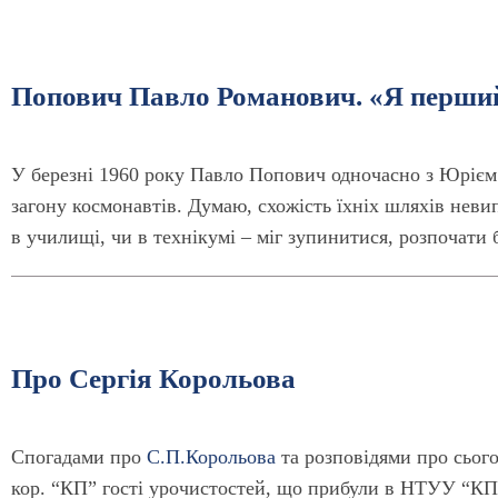
Попович Павло Романович. «Я перший 
У березні 1960 року Павло Попович одночасно з Юрієм
загону космонавтів. Думаю, схожість їхніх шляхів нев
в училищі, чи в технікумі – міг зупинитися, розпочати 
Про Сергія Корольова
Спогадами про
С.П.Корольова
та розповідями про сього
кор. “КП” гості урочистостей, що прибули в НТУУ “КПІ