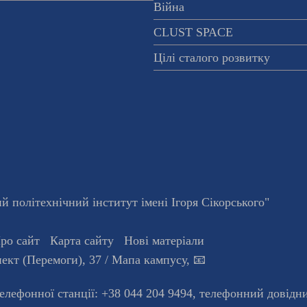
Війна
CLUST SPACE
Цілі сталого розвитку
 політехнічний інститут імені Ігоря Сікорського"
ро сайт
Карта сайту
Нові матеріали
ект (Перемоги), 37
/ Мапа кампусу
,
📧
телефонної станцiї:
+38 044 204 9494
,
телефонний довідн