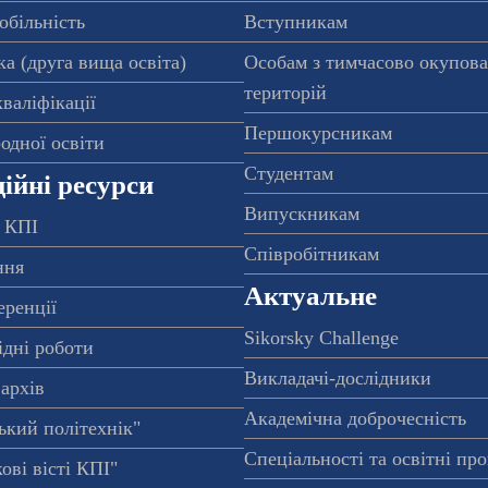
обільність
Вступникам
а (друга вища освіта)
Особам з тимчасово окупов
територій
валіфікації
Першокурсникам
одної освіти
Студентам
ійні ресурси
Випускникам
 КПІ
Співробітникам
ння
Актуальне
еренції
Sikorsky Challenge
ідні роботи
Викладачі-дослідники
архів
Академічна доброчесність
ький політехнік"
Спеціальності та освітні пр
ові вісті КПІ"