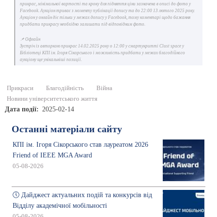
прикрас, мінімальної вартості та кроку для підняття ціни зазначена в описі до фото у
Facebook. Аукціон триває з моменту публікації допису та до 22:00 13 лютого 2025 року.
Аукціон у онлайн діє тільки у межах допису у Facebook, тому коментарі щодо бажання
придбати прикрасу необхідно залишати під відповідним фото.
📌 Офлайн
Зустріч із авторкою прикрас 14.02.2025 року о 12:00 у смартукритті Clust space у
Бібліотеці КПІ ім. Ігоря Сікорського і можливість придбати у межах благодійного
аукціону ще унікальніші позиції.
Прикраси
Благодійність
Війна
Новини університетського життя
Дата події
2025-02-14
Останні матеріали сайту
КПІ ім. Ігоря Сікорського став лауреатом 2026
Friend of IEEE MGA Award
05-08-2026
🕔 Дайджест актуальних подій та конкурсів від
Відділу академічної мобільності
05-08-2026