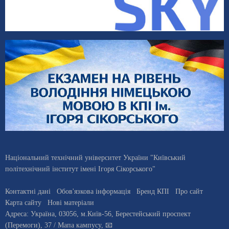
Національний технічний університет України "Київський
політехнічний інститут імені Ігоря Сікорського"
Контактні дані
Обов'язкова інформація
Бренд КПІ
Про сайт
Карта сайту
Нові матеріали
Адреса:
Україна
,
03056
, м.
Київ
-56,
Берестейський проспект
(Перемоги), 37
/ Мапа кампусу
,
📧