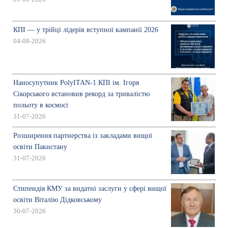
КПІ — у трійці лідерів вступної кампанії 2026
04-08-2026
Наносупутник PolyITAN-1 КПІ ім. Ігоря
Сікорського встановив рекорд за тривалістю
польоту в космосі
31-07-2026
Розширення партнерства із закладами вищої
освіти Пакистану
31-07-2026
Стипендія КМУ за видатні заслуги у сфері вищої
освіти Віталію Дідковському
30-07-2026