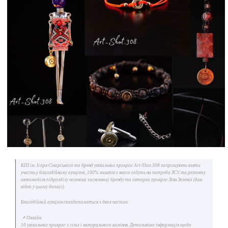
КПІ ім. Ігоря Сікорського та бренд унікальних прикрас Art-Shot.308 запрошують взяти
участь у благодійному аукціоні, 100% коштів з якого підуть на потреби ЗСУ та ремонту
автомобіля підрозділу чоловіка засновниці бренду та авторки прикрас Зіни Зеленої (див.
відео у цьому дописі).
Благодійний аукціон складатиметься з двох частин:
📌 Онлайн
10 унікальних прикрас з гільз і натурального каміння. Детальніша інформація щодо