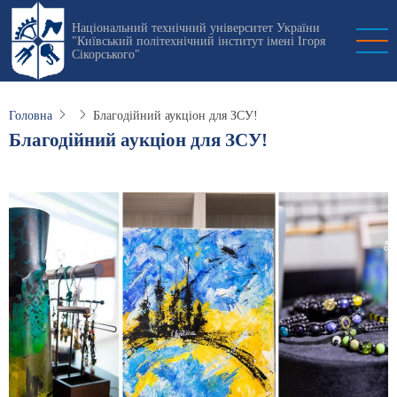
Перейти
Національний технічний університет України
до
"Київський політехнічний інститут імені Ігоря
основного
Сікорського"
вмісту
Головна
Благодійний аукціон для ЗСУ!
Благодійний аукціон для ЗСУ!