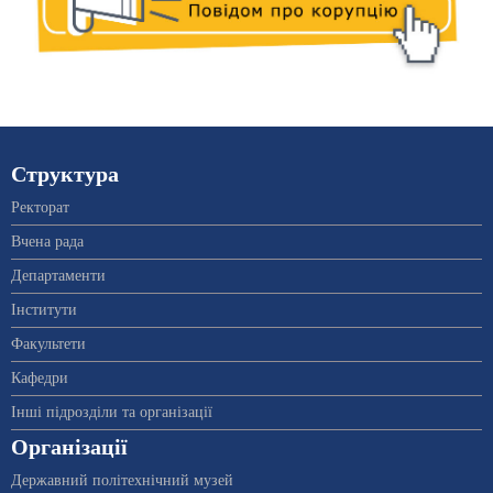
Структура
Ректорат
Вчена рада
Департаменти
Інститути
Факультети
Кафедри
Інші підрозділи та організації
Організації
Державний політехнічний музей