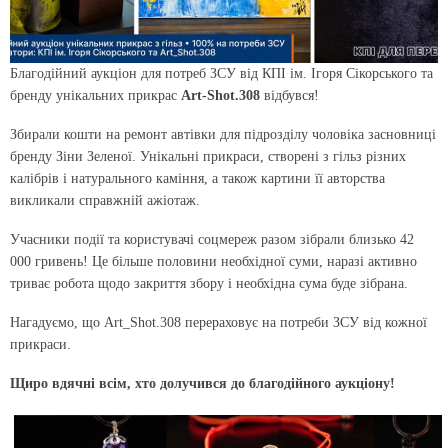
Благодійний аукціон для потреб ЗСУ від КПІ ім. Ігоря Сікорського та
бренду унікальних прикрас
Art-Shot.308
відбувся!
Збирали кошти на ремонт автівки для підрозділу чоловіка засновниці
бренду Зіни Зеленої. Унікальні прикраси, створені з гільз різних
калібрів і натурального каміння, а також картини її авторства
викликали справжній ажіотаж.
Учасники події та користувачі соцмереж разом зібрали близько 42
000 гривень! Це більше половини необхідної суми, наразі активно
триває робота щодо закриття збору і необхідна сума буде зібрана.
Нагадуємо, що Art_Shot.308 перераховує на потреби ЗСУ від кожної
прикраси.
Щиро вдячні всім, хто долучився до благодійного аукціону!