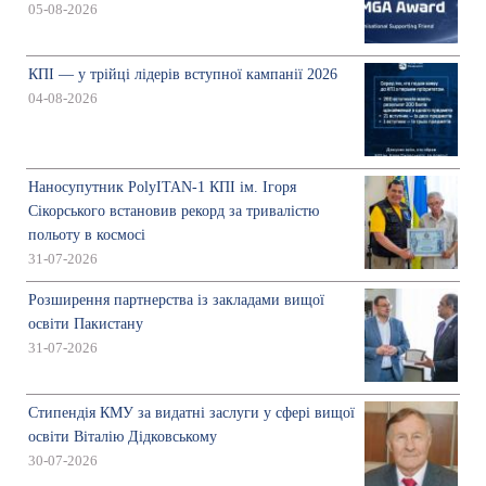
05-08-2026
КПІ — у трійці лідерів вступної кампанії 2026
04-08-2026
Наносупутник PolyITAN-1 КПІ ім. Ігоря
Сікорського встановив рекорд за тривалістю
польоту в космосі
31-07-2026
Розширення партнерства із закладами вищої
освіти Пакистану
31-07-2026
Стипендія КМУ за видатні заслуги у сфері вищої
освіти Віталію Дідковському
30-07-2026