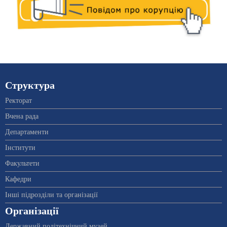
Структура
Ректорат
Вчена рада
Департаменти
Інститути
Факультети
Кафедри
Інші підрозділи та організації
Організації
Державний політехнічний музей