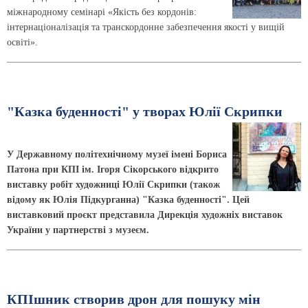
міжнародному семінарі «Якість без кордонів:
інтернаціоналізація та транскордонне забезпечення якості у вищій
освіті».
"Казка буденності" у творах Юлії Скрипки
У Державному політехнічному музеї імені Бориса
Патона при КПІ ім. Ігоря Сікорського відкрито
виставку робіт художниці Юлії Скрипки (також
відому як Юлія Підкурганна) "Казка буденності". Цей
виставковий проєкт представила Дирекція художніх виставок
України у партнерстві з музеєм.
КПІшник створив дрон для пошуку мін