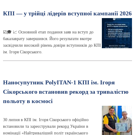
КПІ — у трійці лідерів вступної кампанії 2026
☑️🎓 📈 Основний етап подання заяв на вступ до
бакалаврату завершився. Його результати вкотре
засвідчили високий рівень довіри вступників до КПІ
ім. Ігоря Сікорського.
Наносупутник PolyITAN-1 КПІ ім. Ігоря
Сікорського встановив рекорд за тривалістю
польоту в космосі
30 липня в КПІ ім. Ігоря Сікорського офіційно
встановили та зареєстрували рекорд України в
номінації «Найтриваліший політ українського