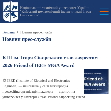
Перейти
Національний технічний університет України
до
"Київський політехнічний інститут імені Ігоря
основного
Сікорського"
вмісту
Головна
Новини прес-служби
Новини прес-служби
КПІ ім. Ігоря Сікорського став лауреатом
2026 Friend of IEEE MGA Award
🏆 IEEE (Institute of Electrical and Electronics
Engineers) — найбільша у світі міжнародна
професійна організація інженерів — відзначила
університет у категорії Organisational Supporting Friend.