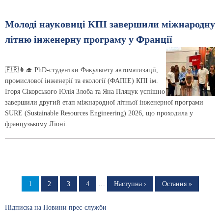
Молоді науковиці КПІ завершили міжнародну
літню інженерну програму у Франції
🇫🇷👩‍🎓 PhD-студентки Факультету автоматизації,
промислової інженерії та екології (ФАПІЕ) КПІ ім.
Ігоря Сікорського Юлія Злоба та Яна Пляцук успішно
завершили другий етап міжнародної літньої інженерної програми
SURE (Sustainable Resources Engineering) 2026, що проходила у
французькому Ліоні.
Розбивка
на
Сторінка
1
Сторінка
2
Сторінка
3
Сторінка
4
…
Наступна
Наступна ›
Остання
Остання »
сторінка
сторінка
сторінки
Підписка на Новини прес-служби