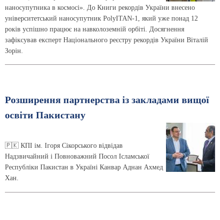
наносупутника в космосі». До Книги рекордів України внесено
університетський наносупутник PolyITAN-1, який уже понад 12
років успішно працює на навколоземній орбіті. Досягнення
зафіксував експерт Національного реєстру рекордів України Віталій
Зорін.
Розширення партнерства із закладами вищої
освіти Пакистану
🇵🇰 КПІ ім. Ігоря Сікорського відвідав
Надзвичайний і Повноважний Посол Ісламської
Республіки Пакистан в Україні Канвар Аднан Ахмед
Хан.