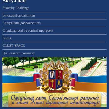
Актуальне
Sikorsky Challenge
Викладачі-дослідники
Академічна доброчесність
Спеціальності та освітні програми
Війна
CLUST SPACE
Цілі сталого розвитку