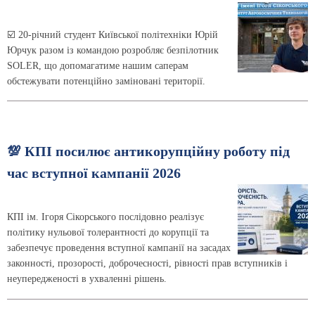
☑️ 20-річний студент Київської політехніки Юрій
Юрчук разом із командою розробляє безпілотник
SOLER, що допомагатиме нашим саперам
обстежувати потенційно заміновані території.
💯 КПІ посилює антикорупційну роботу під
час вступної кампанії 2026
КПІ ім. Ігоря Сікорського послідовно реалізує
політику нульової толерантності до корупції та
забезпечує проведення вступної кампанії на засадах
законності, прозорості, доброчесності, рівності прав вступників і
неупередженості в ухваленні рішень.