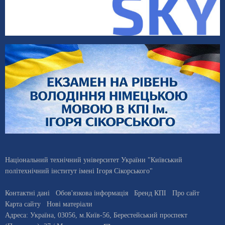
Національний технічний університет України "Київський
політехнічний інститут імені Ігоря Сікорського"
Контактні дані
Обов'язкова інформація
Бренд КПІ
Про сайт
Карта сайту
Нові матеріали
Адреса:
Україна
,
03056
, м.
Київ
-56,
Берестейський проспект