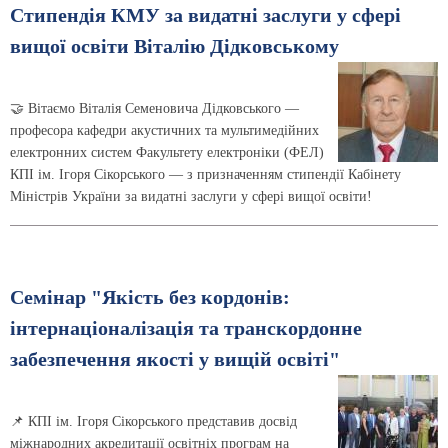
Стипендія КМУ за видатні заслуги у сфері
вищої освіти Віталію Дідковському
🤝 Вітаємо Віталія Семеновича Дідковського —
професора кафедри акустичних та мультимедійних
електронних систем Факультету електроніки (ФЕЛ)
КПІ ім. Ігоря Сікорського — з призначенням стипендії Кабінету
Міністрів України за видатні заслуги у сфері вищої освіти!
Семінар "Якість без кордонів:
інтернаціоналізація та транскордонне
забезпечення якості у вищій освіті"
📌 КПІ ім. Ігоря Сікорського представив досвід
міжнародних акредитації освітніх програм на