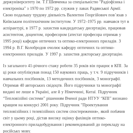
держуніверситету ім. Т.Г.Шевченка за спеціальністю “Радіофізика і
електроніка” з 1970 по 1972 рр. служив у лавах Радянської Армії.
Свою подальшу трудову діяльність Валентин Георгійович пов’язав з
Київським політехнічним інститутом. У 1972–1975 рр. навчався тут в
аспірантурі, в 1977 р. захистив кандидатську дисертацію, працював
асистентом, доцентом, професором (атестат професора отримав у
1995 році) кафедри оптичних та оптико-електронних приладів. З
1994 р. В.Г. Колобродов очолює кафедру оптичних та оптико-
електронних приладів. У 1997 р. захистив докторську дисертацію.
Із загального 41-річного стажу роботи 35 років він працює в КПІ. За
ці роки опублікував понад 150 наукових праць, у т.ч. 9 підручників і
навчальних посібників, 13 методичних посібників, 3 монографії.
Отримав 40 авторських свідоцтв. Його підручники та монографії
видані не лише в Україні, але й у Німеччині, Китаї. Підручник
“Тепловізійні системи” рішенням Вченої ради НТУУ “КПІ” визнано
кращим на конкурсі 2001 року. Підручник “Проектування
тепловізійних і телевізійних систем спостереження», який побачив
світ у цьому році, дістав високу оцінку фахівців оптико-
електронного приладобудування і рекомендований до перекладу на
російську мову.