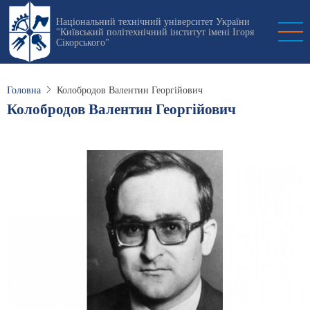
Перейти
Національний технічний університет України
до
"Київський політехнічний інститут імені Ігоря
основного
Сікорського"
вмісту
Головна
Колобродов Валентин Георгійович
Колобродов Валентин Георгійович