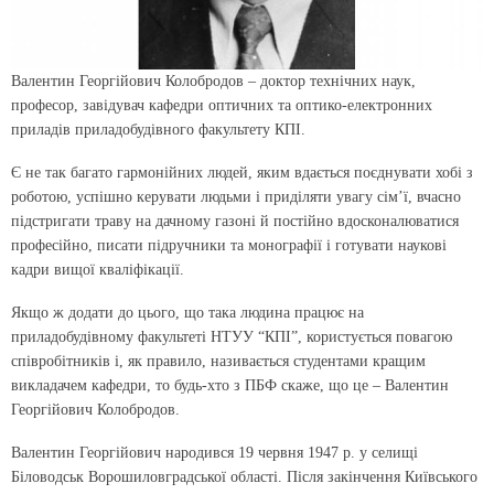
Валентин Георгійович Колобродов – доктор технічних наук,
професор, завідувач кафедри оптичних та оптико-електронних
приладів приладобудівного факультету КПІ.
Є не так багато гармонійних людей, яким вдається поєднувати хобі з
роботою, успішно керувати людьми і приділяти увагу сім’ї, вчасно
підстригати траву на дачному газоні й постійно вдосконалюватися
професійно, писати підручники та монографії і готувати наукові
кадри вищої кваліфікації.
Якщо ж додати до цього, що така людина працює на
приладобудівному факультеті НТУУ “КПІ”, користується повагою
співробітників і, як правило, називається студентами кращим
викладачем кафедри, то будь-хто з ПБФ скаже, що це – Валентин
Георгійович Колобродов.
Валентин Георгійович народився 19 червня 1947 р. у селищі
Біловодськ Ворошиловградської області. Після закінчення Київського