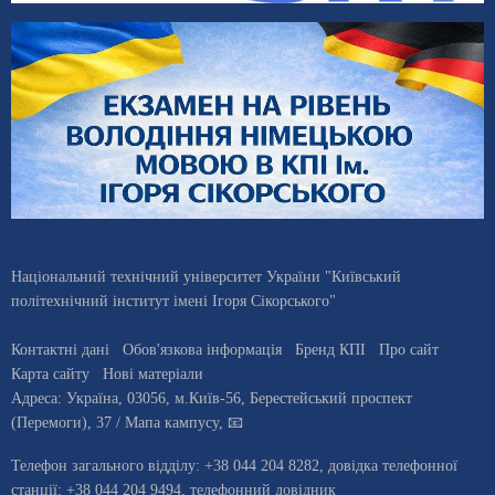
Національний технічний університет України "Київський
політехнічний інститут імені Ігоря Сікорського"
Контактні дані
Обов'язкова інформація
Бренд КПІ
Про сайт
Карта сайту
Нові матеріали
Адреса:
Україна
,
03056
, м.
Київ
-56,
Берестейський проспект
(Перемоги), 37
/ Мапа кампусу
,
📧
Телефон загального відділу:
+38 044 204 8282
, довiдка телефонної
станцiї:
+38 044 204 9494
,
телефонний довідник