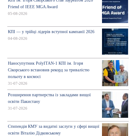
КПІ ім. Ігоря Сікорського став лауреатом 2026
Friend of IEEE MGA Award
05-08-2026
КПІ — у трійці лідерів вступної кампанії 2026
04-08-2026
Наносупутник PolyITAN-1 КПІ ім. Ігоря
Сікорського встановив рекорд за тривалістю
польоту в космосі
31-07-2026
Розширення партнерства із закладами вищої
освіти Пакистану
31-07-2026
Стипендія КМУ за видатні заслуги у сфері вищої
освіти Віталію Дідковському