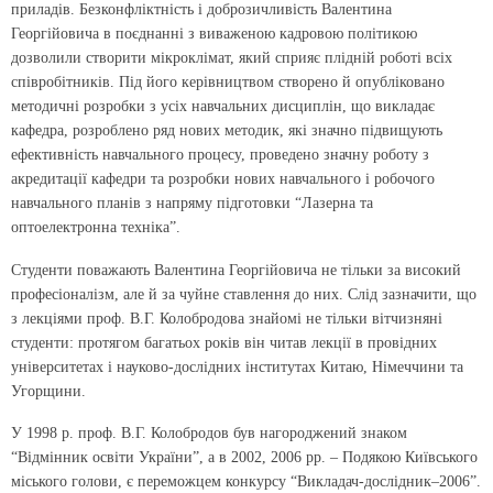
приладів. Безконфліктність і доброзичливість Валентина
Георгійовича в поєднанні з виваженою кадровою політикою
дозволили створити мікроклімат, який сприяє плідній роботі всіх
співробітників. Під його керівництвом створено й опубліковано
методичні розробки з усіх навчальних дисциплін, що викладає
кафедра, розроблено ряд нових методик, які значно підвищують
ефективність навчального процесу, проведено значну роботу з
акредитації кафедри та розробки нових навчального і робочого
навчального планів з напряму підготовки “Лазерна та
оптоелектронна техніка”.
Студенти поважають Валентина Георгійовича не тільки за високий
професіоналізм, але й за чуйне ставлення до них. Слід зазначити, що
з лекціями проф. В.Г. Колобродова знайомі не тільки вітчизняні
студенти: протягом багатьох років він читав лекції в провідних
університетах і науково-дослідних інститутах Китаю, Німеччини та
Угорщини.
У 1998 р. проф. В.Г. Колобродов був нагороджений знаком
“Відмінник освіти України”, а в 2002, 2006 рр. – Подякою Київського
міського голови, є переможцем конкурсу “Викладач-дослідник–2006”.