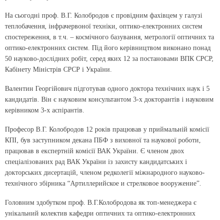
На сьогодні проф. В.Г. Колобродов є провідним фахівцем у галузі
теплобачення, інфрачервоної техніки, оптико-електронних систем
спостереження, в т.ч. – космічного базування, метрології оптичних та
оптико-електронних систем. Під його керівництвом виконано понад
50 науково-дослідних робіт, серед яких 12 за постановами ВПК СРСР,
Кабінету Міністрів СРСР і України.
Валентин Георгійович підготував одного доктора технічних наук і 5
кандидатів. Він є науковим консультантом 3-х докторантів і науковим
керівником 3-х аспірантів.
Професор В.Г. Колобродов 12 років працював у приймальній комісії
КПІ, був заступником декана ПБФ з виховної та наукової роботи,
працював в експертній комісії ВАК України. Є членом двох
спеціалізованих рад ВАК України із захисту кандидатських і
докторських дисертацій, членом редколегії міжнародного науково-
технічного збірника “Артиллерийское и стрелковое вооружение”.
Головним здобутком проф. В.Г.Колобродова як топ-менеджера є
унікальний колектив кафедри оптичних та оптико-електронних