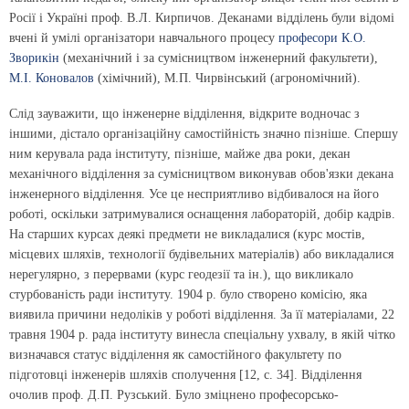
Росії і Україні проф. В.Л. Кирпичов. Деканами відділень були відомі
вчені й умілі організатори навчального процесу
професори К.О.
Зворикін
(механічний і за сумісництвом інженерний факультети),
М.І. Коновалов
(хімічний), М.П. Чирвінський (агрономічний).
Слід зауважити, що інженерне відділення, відкрите водночас з
іншими, дістало організаційну самостійність значно пізніше. Спершу
ним керувала рада інституту, пізніше, майже два роки, декан
механічного відділення за сумісництвом виконував обов'язки декана
інженерного відділення. Усе це несприятливо відбивалося на його
роботі, оскільки затримувалися оснащення лабораторій, добір кадрів.
На старших курсах деякі предмети не викладалися (курс мостів,
місцевих шляхів, технології будівельних матеріалів) або викладалися
нерегулярно, з перервами (курс геодезії та ін.), що викликало
стурбованість ради інституту. 1904 р. було створено комісію, яка
виявила причини недоліків у роботі відділення. За її матеріалами, 22
травня 1904 р. рада інституту винесла спеціальну ухвалу, в якій чітко
визначався статус відділення як самостійного факультету по
підготовці інженерів шляхів сполучення [12, с. 34]. Відділення
очолив проф. Д.П. Рузський. Було зміцнено професорсько-