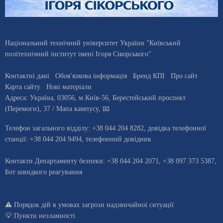
Національний технічний університет України "Київський
політехнічний інститут імені Ігоря Сікорського"
Контактні дані
Обов'язкова інформація
Бренд КПІ
Про сайт
Карта сайту
Нові матеріали
Адреса:
Україна
,
03056
, м.
Київ
-56,
Берестейський проспект
(Перемоги), 37
/ Мапа кампусу
,
📧
Телефон загального відділу:
+38 044 204 8282
, довiдка телефонної
станцiї:
+38 044 204 9494
,
телефонний довідник
Контакти Департаменту безпеки: +38 044 204 2071, +38 097 373 5387,
Бот швидкого реагування
⚠️
Порядок дій в умовах загрози надзвичайної ситуації
💡
Пункти незламності