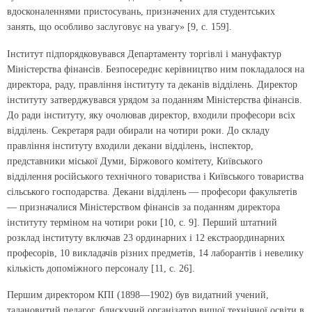
вдосконаленнями пристосувань, призначених для студентських
занять, що особливо заслуговує на увагу» [9, с. 159].
Інститут підпорядковувався Департаменту торгівлі і мануфактур
Міністерства фінансів. Безпосереднє керівництво ним покладалося на
директора, раду, правління інституту та деканів відділень. Директор
інституту затверджувався урядом за поданням Міністерства фінансів.
До ради інституту, яку очолював директор, входили професори всіх
відділень. Секретаря ради обирали на чотири роки. До складу
правління інституту входили декани відділень, інспектор,
представники міської Думи, Біржового комітету, Київського
відділення російського технічного товариства і Київського товариства
сільського господарства. Декани відділень — професори факультетів
— призначалися Міністерством фінансів за поданням директора
інституту терміном на чотири роки [10, с. 9]. Перший штатний
розклад інституту включав 23 ординарних і 12 екстраординарних
професорів, 10 викладачів різних предметів, 14 лаборантів і невелику
кількість допоміжного персоналу [11, с. 26].
Першим директором КПІ (1898—1902) був видатний учений,
талановитий педагог, блискучий організатор вищої технічної освіти в