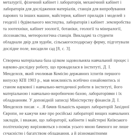
металургії, фізичний кабінет і лабораторія, механічний кабінет і
лабораторія для дослідження матеріалів, станція для випробування
парових та інших машин, майстерня, кабінет приладів і моделей з
геодезії і будівельного мистецтва, лабораторія і кабінет .землеробства
та зоотехніки, кабінет зоології, ботаніки, геології та мінералогії,
лісознавства, метеорологічна станція. Викладачі та студенти
обладнали двір для худоби, сільськогосподарську ферму, підготували
дослідне поле, висадили сад [8, с. 3].
Створена матеріальна база цілком задовольняла навчальний процес і
науково-дослідну роботу, що провадилася в інституті, Д. І.
Менделєєв, який очолював Комісію державних іспитів першого
випуску КПІ 1903 р., мав можливість всебічно ознайомитись зі
станом наукової і навчально-методичної роботи в інституті, його
матеріальною і навчально-виробничою базою, лабораторіями і їх
обладнанням. У доповідній записці Міністерству фінансів Д. І.
Менделєєв писав: «...Я бачив більшість кращих лабораторій Західної
Європи, не кажучи вже про російські лабораторії вищих навчальних
закладів, і вважаю, що лабораторії, кабінети і майстерні Київського
політехнікуму вирізняються з-поміж усього мною баченого не лише
сучасністю і багатством обладнання, а й різноманітними