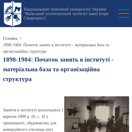
Перейти
Національний технічний університет України
до
"Київський політехнічний інститут імені Ігоря
основного
Сікорського"
вмісту
Головна
1898-1904: Початок занять в інституті - матеріальна база та
організаційна структура
1898-1904: Початок занять в інституті -
матеріальна база та організаційна
структура
Заняття в інституті розпочалися 1
вересня 1898 р. [6, с. 4] у
приміщенні, збудованому для
комерційного училища (вул.