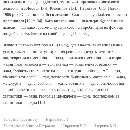
викладацький склад відділення, тут почали працювати досвідчені
педагоги, професори В.Л. Кирпичов і В.В. Пермінов, Є.О. Патон.
1906 р. Є.О. Патон став його деканом. Стан справ у відділенні значно
поліпшився [12, с. 34], його випускники — інженери-будівельники
шляхів — швидко зарекомендували себе на виробництві як фахівці,
що добре розуміються на своїй справі [12, с. 35.].
Згідно з положенням про КПІ (1898), для забезпечення викладання
усіх предметів в інституті було створено 35 кафедр: математики —
дві, теоретичної механіки — одна, прикладної механіки — чотири,
механічної технології — три, фізики — одна, електротехніки —
одна, будівельного мистецтва та архітектури — шість, хімії — три,
хімічної технології — три, технології будівельних матеріалів — одна,
металургії — одна, зоології — одна, ботаніки — одна, землеробства
— дві, зоотехніки — дві, сільськогосподарської технології і
статистики — одна, геології і мінералогії — одна, політекономії і
статистики — одна [13].
Історія університету
Нарис історії
Чирвінський Микола Петрович
Кирпичов В.Л.
Зворикін К.О.