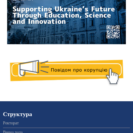
Структура
Ректорат
Вчена рада