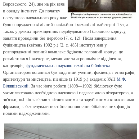
Воровського, 24), яке на рік взяв
в оренду інститут. До початку
наступного навчального року вже
було споруджено хімічний павільйон і механічні майстерні. Тут, а
також у деяких приміщеннях недобудованого Головного корпусу,
заняття проводили без перебою [7, с. 12]. Після завершення
будівництва (квітень 1902 р.) [2, с. 485] інститут мав у
розпорядженні повний комплекс будівель: головний корпус, де
розмістилися інженерне, механічне та агрономічне відділення,
канцелярія,
фундаментальна науково-технічна бібліотека
.
Організатором останньої був видатний учений, фахівець з етнографії,
архітектури та мистецтва, пізніше (з 1919 р.) академік УАН
М.Ф.
Біляшівський
. За час його роботи (1898—1902) бібліотеку було
укомплектовано необхідною науковою і педагогічною літературою, а
зв'язки, які він зав'язав з вітчизняними та зарубіжними книжковими
фірмами, забезпечували постійне поповнення бібліотечних фондів
новими надходженнями.