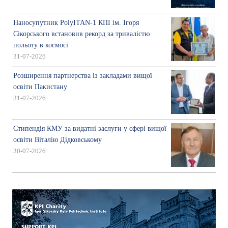
Наносупутник PolyITAN-1 КПІ ім. Ігоря
Сікорського встановив рекорд за тривалістю
польоту в космосі
31-07-2026
Розширення партнерства із закладами вищої
освіти Пакистану
31-07-2026
Стипендія КМУ за видатні заслуги у сфері вищої
освіти Віталію Дідковському
30-07-2026