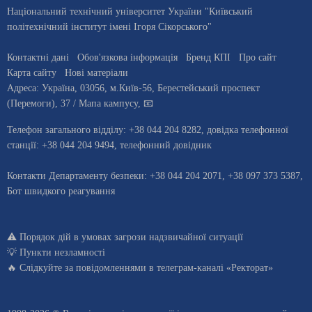
Національний технічний університет України "Київський
політехнічний інститут імені Ігоря Сікорського"
Контактні дані
Обов'язкова інформація
Бренд КПІ
Про сайт
Карта сайту
Нові матеріали
Адреса:
Україна
,
03056
, м.
Київ
-56,
Берестейський проспект
(Перемоги), 37
/ Мапа кампусу
,
📧
Телефон загального відділу:
+38 044 204 8282
, довiдка телефонної
станцiї:
+38 044 204 9494
,
телефонний довідник
Контакти Департаменту безпеки: +38 044 204 2071, +38 097 373 5387,
Бот швидкого реагування
⚠️
Порядок дій в умовах загрози надзвичайної ситуації
💡
Пункти незламності
🔥 Слідкуйте за повідомленнями в
телеграм-каналі «Ректорат»