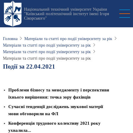
Перейти
Національний технічний університет України
до
"Київський політехнічний інститут імені Ігоря
основного
Сікорського"
вмісту
Головна
Матеріали та статті про події університету за рік
Матеріали та статті про події університету за рік
Матеріали та статті про події університету за рік
Матеріали та статті про події університету за рік
Події за 22.04.2021
Проблеми бізнесу та менеджменту і перспективи
їхнього вирішення: точка зору фахівців
Сучасні тенденції досліджень звукової матерії
мови обговорили на ФЛ
Конференція трудового колективу 2021 року
ухвалила...