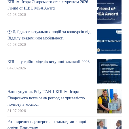
КПІ ім. Ігоря Сікорського став лауреатом 2026
Friend of IEEE MGA Award
05-08-2026
🕔 Дайджест актуальних подій та конкурсів від
Відділу академічної мобільності
05-08-2026
КПІ — у трійці лідерів вступної кампанії 2026
04-08-2026
Наносупутник PolyITAN-1 КПІ ім. Ігоря
Сікорського встановив рекорд за тривалістю
польоту в космосі
31-07-2026
Розширення партнерства із закладами вищої
освіти Пакистану