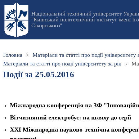
Перейти
до
Національний технічний університет Украї
"Київський політехнічний інститут імені Іг
основного
Сікорського"
вмісту
Головна
Матеріали та статті про події університету з
Матеріали та статті про події університету за рік
Мат
Події за 25.05.2016
Міжнародна конференція на ЗФ "Інноваційні
Вітчизняний електробус: на шляху до серії
ХХІ Міжнародна науково-технічна конференц