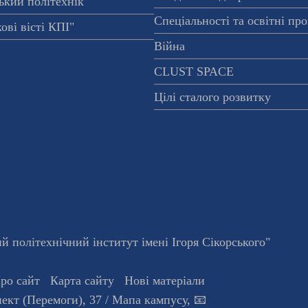
ький політехнік"
Спеціальності та освітні пр
ові вісті КПІ"
Війна
CLUST SPACE
Цілі сталого розвитку
 політехнічний інститут імені Ігоря Сікорського"
ро сайт
Карта сайту
Нові матеріали
ект (Перемоги), 37
/ Мапа кампусу
,
📧