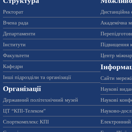
Структура
Можливос
Ректорат
Дистанційна 
Вчена рада
Академічна м
Департаменти
Перепідготовк
Інститути
Підвищення к
Факультети
Центр міжнар
Інформац
Кафедри
Інші підрозділи та організації
Сайти мережі
Організації
Наукові вида
Державний політехнічний музей
Наукові конф
ЦТ “КПІ-Телеком”
Науково-досл
Спорткомплекс КПІ
Електронний 