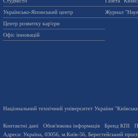
Студмісто
Газета "Київс
Українсько-Японський центр
Журнал "Наук
Центр розвитку кар'єри
Офіс інновацій
Національний технічний університет України "Київський
Контактні дані
Обов'язкова інформація
Бренд КПІ
П
Адреса:
Україна
,
03056
, м.
Київ
-56,
Берестейський просп