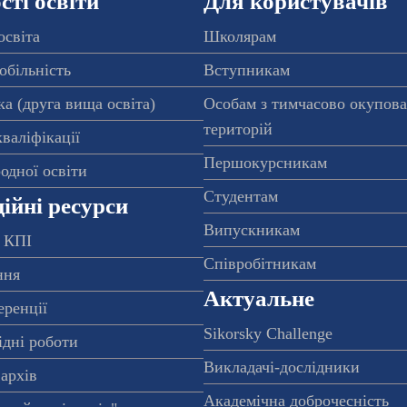
ті освіти
Для користувачів
освіта
Школярам
обільність
Вступникам
а (друга вища освіта)
Особам з тимчасово окупов
територій
валіфікації
Першокурсникам
одної освіти
Студентам
ійні ресурси
Випускникам
 КПІ
Співробітникам
ння
Актуальне
еренції
Sikorsky Challenge
ідні роботи
Викладачі-дослідники
архів
Академічна доброчесність