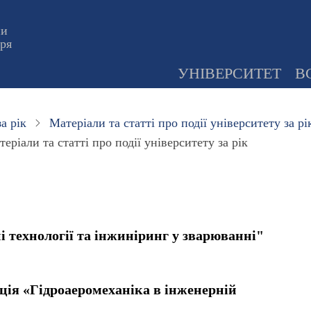
ни
оря
УНІВЕРСИТЕТ
В
а рік
Матеріали та статті про події університету за рі
еріали та статті про події університету за рік
 технології та інжиніринг у зварюванні"
ія «Гідроаеромеханіка в інженерній