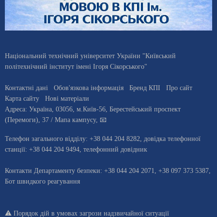
Національний технічний університет України "Київський
політехнічний інститут імені Ігоря Сікорського"
Контактні дані
Обов'язкова інформація
Бренд КПІ
Про сайт
Карта сайту
Нові матеріали
Адреса:
Україна
,
03056
, м.
Київ
-56,
Берестейський проспект
(Перемоги), 37
/ Мапа кампусу
,
📧
Телефон загального відділу:
+38 044 204 8282
, довiдка телефонної
станцiї:
+38 044 204 9494
,
телефонний довідник
Контакти Департаменту безпеки: +38 044 204 2071, +38 097 373 5387,
Бот швидкого реагування
⚠️
Порядок дій в умовах загрози надзвичайної ситуації