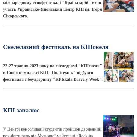
міжнародному етнофестивалі "Країна мрій" взяв
участь Українсько-Японський центр КПІ ім. Ігоря
Сікорського.
Скелелазний фестиваль на КПІскеля
22-27 травня 2023 року на скеледромі "КПІскеля"
в Спорткомплексі КПІ "Політехнік" відбувся
фестиваль з боулдерингу "KPIskala Bravely Week".
КПІ запалює
У Центрі консолідації студентів пройшов дводенний
рок-фестиваль від Музичної майстерні «Rock it».