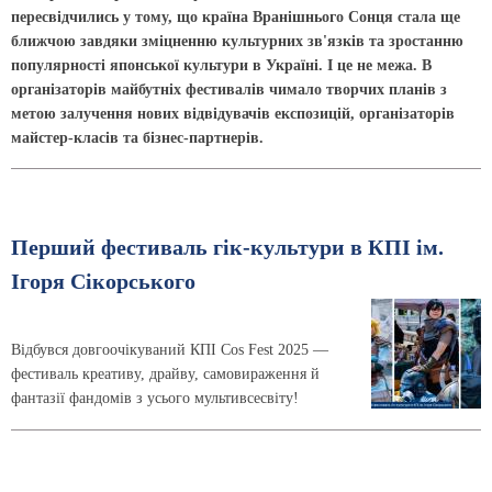
пересвідчились у тому, що країна Вранішнього Сонця стала ще
ближчою завдяки зміцненню культурних зв'язків та зростанню
популярності японської культури в Україні. І це не межа. В
організаторів майбутніх фестивалів чимало творчих планів з
метою залучення нових відвідувачів експозицій, організаторів
майстер-класів та бізнес-партнерів.
Перший фестиваль гік-культури в КПІ ім.
Ігоря Сікорського
Відбувся довгоочікуваний КПІ Cos Fest 2025 —
фестиваль креативу, драйву, самовираження й
фантазії фандомів з усього мультивсесвіту!