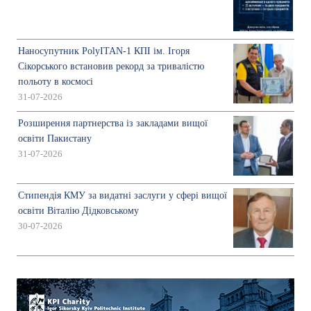
Наносупутник PolyITAN-1 КПІ ім. Ігоря
Сікорського встановив рекорд за тривалістю
польоту в космосі
31-07-2026
Розширення партнерства із закладами вищої
освіти Пакистану
31-07-2026
Стипендія КМУ за видатні заслуги у сфері вищої
освіти Віталію Дідковському
30-07-2026