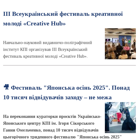
ІІІ Всеукраїнський фестиваль креативної
молоді «Creative Hub»
Навчально-науковий видавничо-поліграфічний
інститут КПІ організував ІІІ Всеукраїнський
фестиваль креативної молоді «Creative Hub».
🎥 Фестиваль "Японська осінь 2025". Понад
10 тисяч відвідувачів заходу – не межа
На переконання кураторки проєктів Українсько-
Японського центру КПІ ім. Ігоря Сікорського
Ганни Омельченко, понад 10 тисяч відвідувачів
цьогорічного триденного фестивалю "Японська осінь 2025"