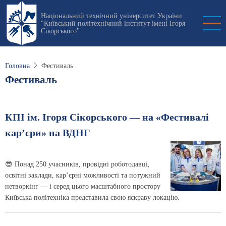
Перейти
Національний технічний університет України
до
"Київський політехнічний інститут імені Ігоря
основного
Сікорського"
вмісту
Головна
Фестиваль
Фестиваль
КПІ ім. Ігоря Сікорського — на «Фестивалі
кар’єри» на ВДНГ
😎 Понад 250 учасників, провідні роботодавці,
освітні заклади, кар’єрні можливості та потужний
нетворкінг — і серед цього масштабного простору
Київська політехніка представила свою яскраву локацію.