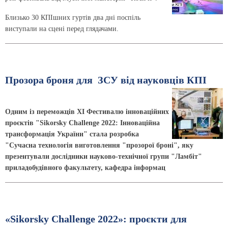
Близько 30 КПІшних гуртів два дні поспіль
виступали на сцені перед глядачами.
Прозора броня для ЗСУ від науковців КПІ
Одним із переможців XI Фестивалю інноваційних
проєктів "Sikorsky Challenge 2022: Інноваційна
трансформація України" стала розробка
"Сучасна технологія виготовлення "прозорої броні", яку
презентували дослідники науково-технічної групи "Ламбіт"
приладобудівного факультету, кафедра інформац
«Sikorsky Challenge 2022»: проєкти для