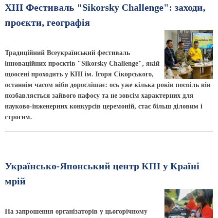
XIII Фестиваль "Sikorsky Challenge": заходи,
проєкти, географія
Традиційний Всеукраїнський фестиваль
інноваційних проєктів "Sikorsky Challenge", якій
щоосені проходить у КПІ ім. Ігоря Сікорського,
останнім часом ніби дорослішає: ось уже кілька років поспіль він
позбавляється зайвого пафосу та не зовсім характерних для
науково-інженерних конкурсів церемоній, стає більш діловим і
строгим.
Українсько-Японський центр КПІ у Країні
мрій
На запрошення організаторів у цьогорічному