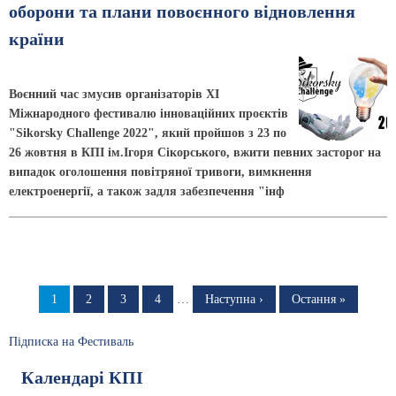
оборони та плани повоєнного відновлення
країни
Воєнний час змусив організаторів ХІ
Міжнародного фестивалю інноваційних проєктів
"Sikorsky Challenge 2022", який пройшов з 23 по
26 жовтня в КПІ ім.Ігоря Сікорського, вжити певних засторог на
випадок оголошення повітряної тривоги, вимкнення
електроенергії, а також задля забезпечення "інф
Розбивка
на
Сторінка
1
Сторінка
2
Сторінка
3
Сторінка
4
…
Наступна
Наступна ›
Остання
Остання »
сторінка
сторінка
сторінки
Підписка на Фестиваль
Календарі КПІ